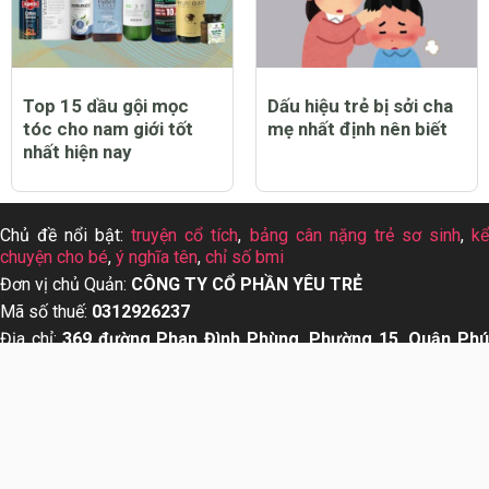
Top 15 dầu gội mọc
Dấu hiệu trẻ bị sởi cha
tóc cho nam giới tốt
mẹ nhất định nên biết
nhất hiện nay
Chủ đề nổi bật:
truyện cổ tích
,
bảng cân nặng trẻ sơ sinh
,
k
chuyện cho bé
,
ý nghĩa tên
,
chỉ số bmi
Đơn vị chủ Quản:
CÔNG TY CỔ PHẦN YÊU TRẺ
Mã số thuế:
0312926237
Địa chỉ:
369 đường Phan Đình Phùng, Phường 15, Quận Ph
Nhuận, Thành phố Hồ Chí Minh
Đại diện pháp luật:
Nguyễn Hoàng Phượng Linh
Giấy phép:
Giấy phép thiết lập mạng xã hội trên mạng s
555/GP-BTTTT,HN ngày 19/10/2015.
Liên hệ quảng cáo:
info@yeutre.vn