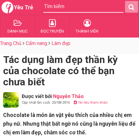
Yêu Trẻ
DANH MỤC
ĐỌC TRUYỆN
THÀNH VIÊN
Trang Chủ
Cẩm nang
Làm đẹp
Tác dụng làm đẹp thần kỳ
của chocolate có thể bạn
chưa biết
Được viết bởi
Nguyễn Thảo
Cập nhật lần cuối: 20/08/2016
Tài liệu tham khảo
Chocolate là món ăn vặt yêu thích của nhiều chị em
phụ nữ. Nhưng thật bất ngờ nó cũng là nguyên liệu để
chị em làm đẹp, chăm sóc cơ thể.