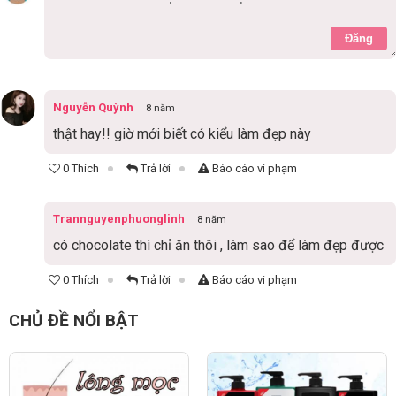
Đăng
Nguyễn Quỳnh
8 năm
thật hay!! giờ mới biết có kiểu làm đẹp này
0 Thích
Trả lời
Báo cáo vi phạm
Trannguyenphuonglinh
8 năm
có chocolate thì chỉ ăn thôi , làm sao để làm đẹp được
0 Thích
Trả lời
Báo cáo vi phạm
CHỦ ĐỀ NỔI BẬT