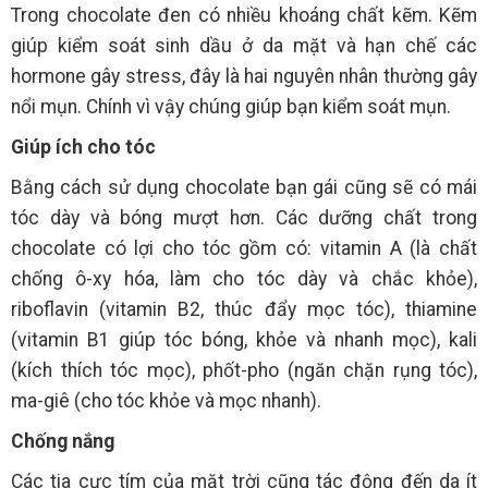
Trong chocolate đen có nhiều khoáng chất kẽm. Kẽm
giúp kiểm soát sinh dầu ở da mặt và hạn chế các
hormone gây stress, đây là hai nguyên nhân thường gây
nổi mụn. Chính vì vậy chúng giúp bạn kiểm soát mụn.
Giúp ích cho tóc
Bằng cách sử dụng chocolate bạn gái cũng sẽ có mái
tóc dày và bóng mượt hơn. Các dưỡng chất trong
chocolate có lợi cho tóc gồm có: vitamin A (là chất
chống ô-xy hóa, làm cho tóc dày và chắc khỏe),
riboflavin (vitamin B2, thúc đẩy mọc tóc), thiamine
(vitamin B1 giúp tóc bóng, khỏe và nhanh mọc), kali
(kích thích tóc mọc), phốt-pho (ngăn chặn rụng tóc),
ma-giê (cho tóc khỏe và mọc nhanh).
Chống nắng
Các tia cực tím của mặt trời cũng tác động đến da ít