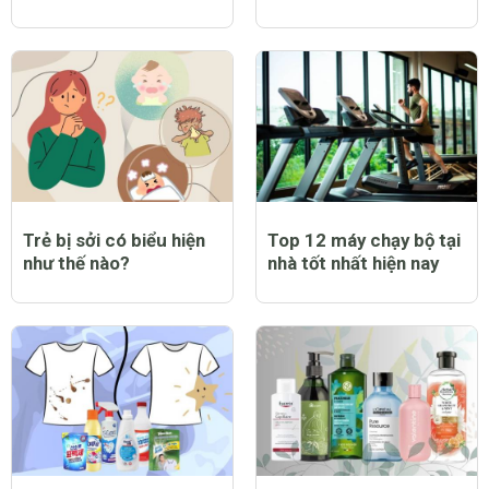
Top 9 bạt trùm xe máy
Top 12 nước hoa nam
chống nắng mưa tốt
thơm lâu tốt nhất hiện
nhất hiện nay
nay
Trẻ bị sởi có biểu hiện
Top 12 máy chạy bộ tại
như thế nào?
nhà tốt nhất hiện nay