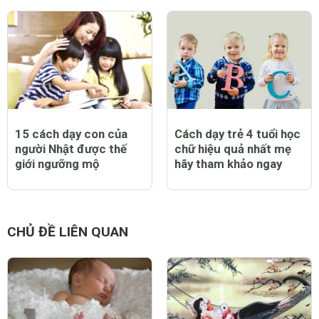
Dạy trẻ 3 tuổi như thế
10 bước dạy trẻ thông
nào cho thật hiệu quả?
minh sớm mẹ hãy tham
khảo ngay
15 cách dạy con của
Cách dạy trẻ 4 tuổi học
người Nhật được thế
chữ hiệu quả nhất mẹ
giới ngưỡng mộ
hãy tham khảo ngay
CHỦ ĐỀ LIÊN QUAN