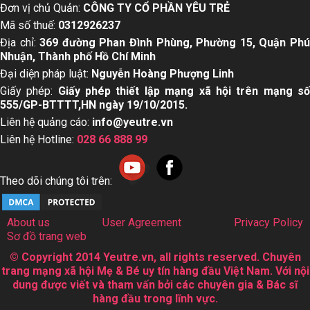
Chủ đề nổi bật:
truyện cổ tích
,
bảng cân nặng trẻ sơ sinh
,
k
chuyện cho bé
,
ý nghĩa tên
,
chỉ số bmi
Đơn vị chủ Quản:
CÔNG TY CỔ PHẦN YÊU TRẺ
Mã số thuế:
0312926237
Địa chỉ:
369 đường Phan Đình Phùng, Phường 15, Quận Ph
Nhuận, Thành phố Hồ Chí Minh
Đại diện pháp luật:
Nguyễn Hoàng Phượng Linh
Giấy phép:
Giấy phép thiết lập mạng xã hội trên mạng s
555/GP-BTTTT,HN ngày 19/10/2015.
Liên hệ quảng cáo:
info@yeutre.vn
Liên hệ Hotline:
028 66 888 99
Theo dõi chúng tôi trên:
About us
User Agreement
Privacy Policy
Sơ đồ trang web