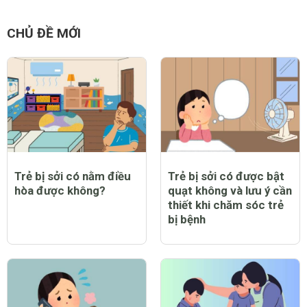
Cách hay giúp trẻ sơ
8 mẹo chữa nấc cụt
sinh hết rướn mình, vặn
cho trẻ nhỏ đơn giản
mình khi ngủ
mà hiệu quả
CHỦ ĐỀ MỚI
Trẻ bị sởi có nằm điều
Trẻ bị sởi có được bật
hòa được không?
quạt không và lưu ý cần
thiết khi chăm sóc trẻ
bị bệnh