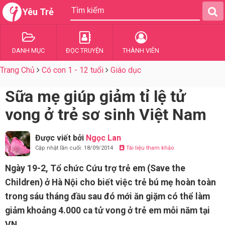
Yêu Trẻ
DANH MỤC
ĐỌC TRUYỆN
THÀNH VIÊN
Trang Chủ
Có con 1 - 12 tuổi
Giáo dục
Sữa mẹ giúp giảm tỉ lệ tử
vong ở trẻ sơ sinh Việt Nam
Được viết bởi
Ngọc Lan
Cập nhật lần cuối: 18/09/2014
Tài liệu tham khảo
Ngày 19-2, Tổ chức Cứu trợ trẻ em (Save the
Children) ở Hà Nội cho biết việc trẻ bú mẹ hoàn toàn
trong sáu tháng đầu sau đó mới ăn giặm có thể làm
giảm khoảng 4.000 ca tử vong ở trẻ em mỗi năm tại
VN.