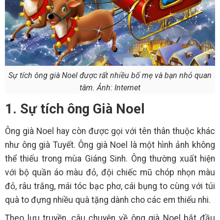
Sự tích ông già Noel được rất nhiều bố mẹ và bạn nhỏ quan
tâm. Ảnh: Internet
1. Sự tích ông Già Noel
Ông già Noel hay còn được gọi với tên thân thuộc khác
như ông già Tuyết. Ông già Noel là một hình ảnh không
thể thiếu trong mùa Giáng Sinh. Ông thường xuất hiện
với bộ quần áo màu đỏ, đội chiếc mũ chóp nhọn màu
đỏ, râu trắng, mái tóc bạc phơ, cái bụng to cùng với túi
quà to đựng nhiều quà tặng dành cho các em thiếu nhi.
Theo lưu truyền, câu chuyện về ông già Noel bắt đầu