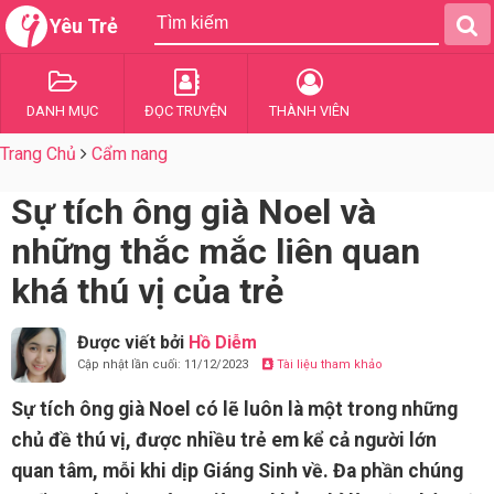
Yêu Trẻ
DANH MỤC
ĐỌC TRUYỆN
THÀNH VIÊN
Trang Chủ
Cẩm nang
Sự tích ông già Noel và
những thắc mắc liên quan
khá thú vị của trẻ
Được viết bởi
Hồ Diễm
Cập nhật lần cuối: 11/12/2023
Tài liệu tham khảo
Sự tích ông già Noel có lẽ luôn là một trong những
chủ đề thú vị, được nhiều trẻ em kể cả người lớn
quan tâm, mỗi khi dịp Giáng Sinh về. Đa phần chúng