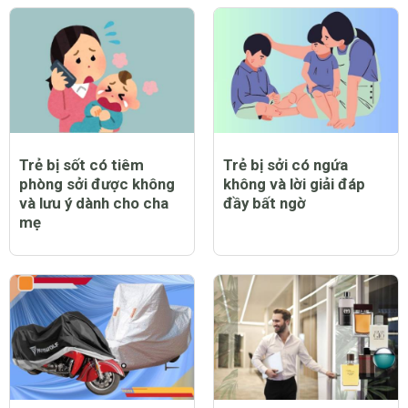
Trẻ bị sốt có tiêm
Trẻ bị sởi có ngứa
phòng sởi được không
không và lời giải đáp
và lưu ý dành cho cha
đầy bất ngờ
mẹ