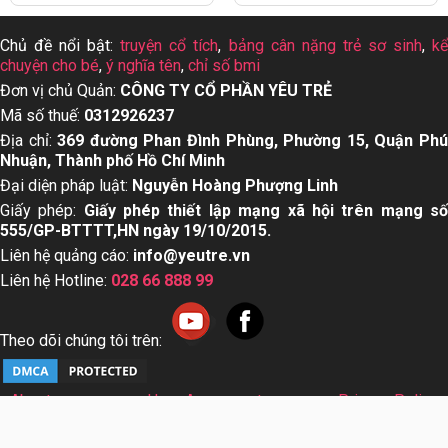
Chủ đề nổi bật:
truyện cổ tích
,
bảng cân nặng trẻ sơ sinh
,
k
chuyện cho bé
,
ý nghĩa tên
,
chỉ số bmi
Đơn vị chủ Quản:
CÔNG TY CỔ PHẦN YÊU TRẺ
Mã số thuế:
0312926237
Địa chỉ:
369 đường Phan Đình Phùng, Phường 15, Quận Ph
Nhuận, Thành phố Hồ Chí Minh
Đại diện pháp luật:
Nguyễn Hoàng Phượng Linh
Giấy phép:
Giấy phép thiết lập mạng xã hội trên mạng s
555/GP-BTTTT,HN ngày 19/10/2015.
Liên hệ quảng cáo:
info@yeutre.vn
Liên hệ Hotline:
028 66 888 99
Theo dõi chúng tôi trên:
About us
User Agreement
Privacy Policy
Sơ đồ trang web