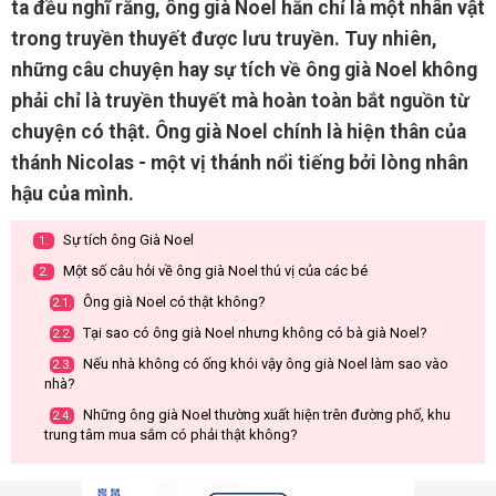
ta đều nghĩ rằng, ông già Noel hẳn chỉ là một nhân vật
trong truyền thuyết được lưu truyền. Tuy nhiên,
những câu chuyện hay sự tích về ông già Noel không
phải chỉ là truyền thuyết mà hoàn toàn bắt nguồn từ
chuyện có thật. Ông già Noel chính là hiện thân của
thánh Nicolas - một vị thánh nổi tiếng bởi lòng nhân
hậu của mình.
Sự tích ông Già Noel
1.
Một số câu hỏi về ông già Noel thú vị của các bé
2.
Ông già Noel có thật không?
2.1.
Tại sao có ông già Noel nhưng không có bà già Noel?
2.2.
Nếu nhà không có ống khói vậy ông già Noel làm sao vào
2.3.
nhà?
Những ông già Noel thường xuất hiện trên đường phố, khu
2.4.
trung tâm mua sắm có phải thật không?