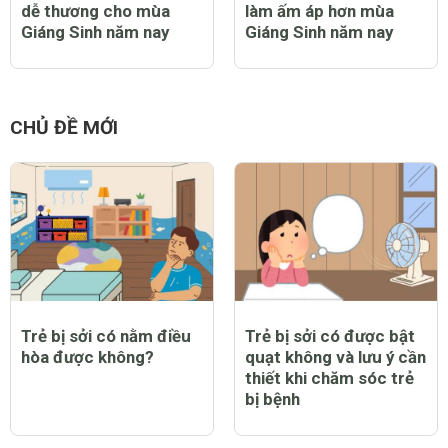
dễ thương cho mùa
làm ấm áp hơn mùa
Giáng Sinh năm nay
Giáng Sinh năm nay
CHỦ ĐỀ MỚI
Trẻ bị sởi có nằm điều
Trẻ bị sởi có được bật
hòa được không?
quạt không và lưu ý cần
thiết khi chăm sóc trẻ
bị bệnh