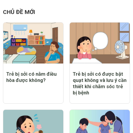
CHỦ ĐỀ MỚI
Trẻ bị sởi có nằm điều
Trẻ bị sởi có được bật
hòa được không?
quạt không và lưu ý cần
thiết khi chăm sóc trẻ
bị bệnh