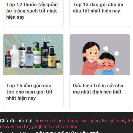
Top 12 thuốc tẩy quần
Top 13 dầu gội cho da
áo trắng sạch tốt nhất
dầu tốt nhất hiện nay
hiện nay
Top 15 dầu gội mọc
Dấu hiệu trẻ bị sởi cha
tóc cho nam giới tốt
mẹ nhất định nên biết
nhất hiện nay
Chủ đề nổi bật:
truyện cổ tích
,
bảng cân nặng trẻ sơ sinh
,
k
chuyện cho bé
,
ý nghĩa tên
,
chỉ số bmi