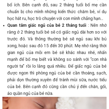
bổ ích. Bên cạnh đó, sau 2 tháng tuổi bố mẹ cần
chuẩn bị cho mình những kiến thức chăm bé, ví dụ
học hát ru, học trò chuyện với con mình chẳng hạn…
Quan tâm giấc ngủ của bé 2 tháng tuổi
: Nên nhớ
rằng ở 2 tháng tuổi bé sẽ có giấc ngủ dài hơn so với
trước đó. Và thông thường bé sẽ ngủ sau khi bú
xong, hoặc sau đó 15 đến 30 phút. Mẹ nhớ rằng thời
gian ngủ của mỗi em bé sẽ khác nhau nhé, nhấn
mạnh để bố mẹ biết và không so sánh với “con nhà
người ta” rồi lo lắng quá nhiều. Để giấc ngủ của bé
được ngon thì phòng ngủ của bé cần thoáng, sạch,
phải dọn thường xuyên để tránh mùi sữa, nước tiểu
của bé. Bên cạnh đó cũng cần chú ý đến chăn, gối,
áo quần ngủ của bé nữa.