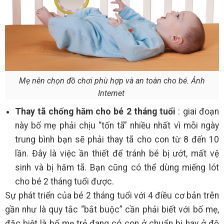
Mẹ nên chọn đồ chơi phù hợp và an toàn cho bé. Ảnh
Internet
Thay tã chống hăm cho bé 2 tháng tuổi
: giai đoạn
này bố mẹ phải chịu “tốn tã” nhiều nhất vì mỗi ngày
trung bình bạn sẽ phải thay tã cho con từ 8 đến 10
lần. Đây là việc ần thiết để tránh bé bị ướt, mất vệ
sinh và bị hăm tã. Bạn cũng có thể dùng miếng lót
cho bé 2 tháng tuổi được.
Sự phát triển của bé 2 tháng tuổi với 4 điều cơ bản trên
gần như là quy tắc “bắt buộc” cần phải biết với bố mẹ,
đặc biệt là bố mẹ trẻ đang có con ở chuẩn bị hay ở độ