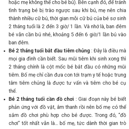
hoặc mẹ không thể cho bé bú). Bên cạnh đó, để tránh
tình trạng bé bị trào ngược sau khi bú, mẹ nên chia
thành nhiều cữ bú, thời gian mỗi cữ bú của bé sơ sinh
2 tháng tuổi là 2 đến 3 giờ/ 1 lần. Và nhớ là, ban đêm
bé vẫn cần bú nhé, khoảng 5 đến 6 giờ/1 lần bú vào
ban đêm.
Bé 2 tháng tuổi bắt đầu tiêm chủng
: Đây là điều mà
mọi gia đình cần biết. Sau mũi tiêm khi sinh xong thì
2 tháng chính là cột mốc bé bắt đầu có những mũi
tiêm. Bố mẹ chỉ cần đưa con tới trạm y tế hoặc trung
tâm tiêm chủng là được tư vấn và tiêm cho bé cụ
thể.
Bé 2 tháng tuổi cần đồ chơi
: Giai đoạn này bé biết
phản ứng với đồ vật, âm thanh rồi nên bố mẹ có thể
sắm đồ chơi phù hợp cho bé được. Trong đó, “đồ
chơi” tốt nhất vẫn là… bố mẹ, tức dành thời gian trò