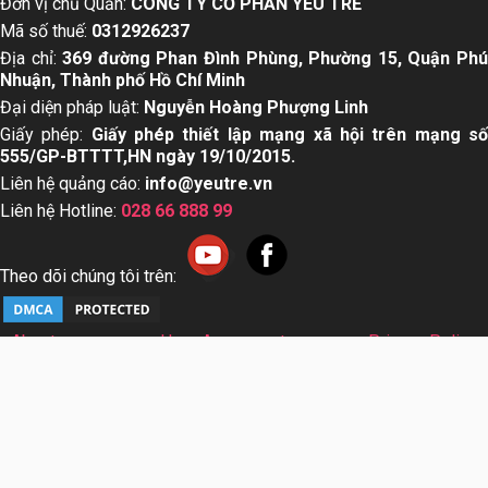
Đơn vị chủ Quản:
CÔNG TY CỔ PHẦN YÊU TRẺ
Mã số thuế:
0312926237
Địa chỉ:
369 đường Phan Đình Phùng, Phường 15, Quận Ph
Nhuận, Thành phố Hồ Chí Minh
Đại diện pháp luật:
Nguyễn Hoàng Phượng Linh
Giấy phép:
Giấy phép thiết lập mạng xã hội trên mạng s
555/GP-BTTTT,HN ngày 19/10/2015.
Liên hệ quảng cáo:
info@yeutre.vn
Liên hệ Hotline:
028 66 888 99
Theo dõi chúng tôi trên:
About us
User Agreement
Privacy Policy
Sơ đồ trang web
© Copyright 2014 Yeutre.vn, all rights reserved. Chuyên
trang mạng xã hội Mẹ & Bé uy tín hàng đầu Việt Nam. Với nội
dung được viết và tham vấn bởi các chuyên gia & Bác sĩ
hàng đầu trong lĩnh vực.