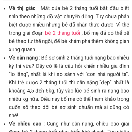
Về thị giác
: Mắt của bé 2 tháng tuổi bắt đầu biết
nhìn theo những đồ vật chuyển động. Tuy chưa phân
biệt được nhiều nhưng bé đã nhận thức được. Vì thế
trong giai đoạn
bé 2 tháng tuổi
, bố mẹ đã có thể bế
bé theo tư thế ngồi, để bé khám phá thêm không gian
xung quanh.
Về cân nặng
: Bé sơ sinh 2 tháng tuổi nặng bao nhiêu
ký thì vừa? Đây có lẽ là câu hỏi khiến nhiều gia đình
“lo lắng”, nhất là khi so sánh với “con nhà người ta”.
Khi trẻ được 2 tháng tuổi thì cân nặng “đẹp” nhất là
khoảng 4,5 đến 6kg, tùy vào lúc bé sinh ra nặng bao
nhiêu kg nữa. Điều này bố mẹ có thể tham khảo trong
cuốn số theo dõi bé sơ sinh chuẩn mà ai cũng có
nhé!
Về chiều cao
: Cũng như cân nặng, chiều cao giai
đoạn bé 2 tháng tuổi phát triển khá nhanh. Tuy nhiên