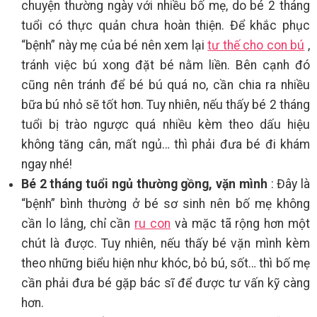
chuyện thường ngày với nhiều bố mẹ, do bé 2 tháng
tuổi có thực quản chưa hoàn thiện. Để khắc phục
“bệnh” này mẹ của bé nên xem lại
tư thế cho con bú
,
tránh việc bú xong đặt bé nằm liền. Bên cạnh đó
cũng nên tránh để bé bú quá no, cần chia ra nhiều
bữa bú nhỏ sẽ tốt hơn. Tuy nhiên, nếu thấy bé 2 tháng
tuổi bị trào ngược quá nhiều kèm theo dấu hiệu
không tăng cân, mất ngủ… thì phải đưa bé đi khám
ngay nhé!
Bé 2 tháng tuổi ngủ thường gồng, vặn mình
: Đây là
“bệnh” bình thường ở bé sơ sinh nên bố mẹ không
cần lo lắng, chỉ cần
ru con
và mặc tã rộng hơn một
chút là được. Tuy nhiên, nếu thấy bé vặn mình kèm
theo những biểu hiện như khóc, bỏ bú, sốt… thì bố mẹ
cần phải đưa bé gặp bác sĩ để được tư vấn kỹ càng
hơn.