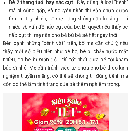
Bé 2 tháng tuổi hay nấc cụt
: Đây cũng là loại “bệnh”
mà ai cũng gặp, và nguyên nhân thì vẫn chưa được
tìm ra. Tuy nhiên, bố mẹ cũng không cần lo lắng quá
nhiều về vấn đề nấc cụt của bé. Bí quyết nếu thấy bé
nấc cụt thì mẹ nên cho bé bú bé sẽ hết ngay thôi.
Bên cạnh những “bệnh vặt” trên, bố mẹ cần chú ý, nếu
thấy một số biểu hiện như bé ho, bé bị chảy nước mắt
nhiều, da bé bị mẩn đỏ… thì tốt nhất đưa bé tới khám
bác sĩ nhé. Mẹ cần tránh việc tự chữa cho bé theo kinh
nghiệm truyền miệng, có thể sẽ không trị đúng bệnh mà
còn có thể làm tình trạng của bé thêm nghiêm trọng.