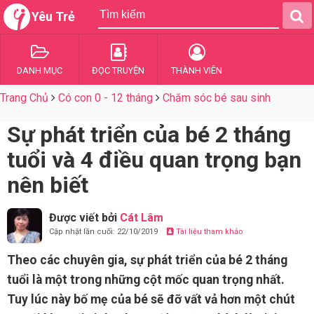
Yêu Trẻ
DANH MỤC
ĐỌC TRUYỆN
THÀNH VIÊN
Trang Chủ
Có con 0 - 12 tháng
Chăm sóc bé sau sinh
Sự phát triển của bé 2 tháng
tuổi và 4 điều quan trọng bạn
nên biết
Được viết bởi
Cát Lâm
Cập nhật lần cuối: 22/10/2019
Tài liệu tham khảo
Theo các chuyên gia, sự phát triển của bé 2 tháng
tuổi là một trong những cột mốc quan trọng nhất.
Tuy lúc này bố mẹ của bé sẽ đỡ vất vả hơn một chút