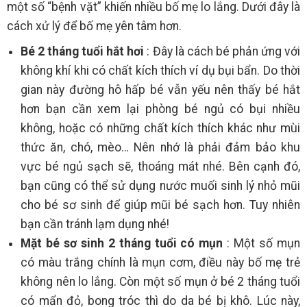
một số “bệnh vặt” khiến nhiều bố mẹ lo lắng. Dưới đây là
cách xử lý để bố mẹ yên tâm hơn.
Bé 2 tháng tuổi hắt hơi
: Đây là cách bé phản ứng với
không khí khi có chất kích thích ví dụ bụi bẩn. Do thời
gian này đường hô hấp bé vẫn yếu nên thấy bé hắt
hơn bạn cần xem lại phòng bé ngủ có bụi nhiều
không, hoặc có những chất kích thích khác như mùi
thức ăn, chó, mèo… Nên nhớ là phải đảm bảo khu
vực bé ngủ sạch sẽ, thoáng mát nhé. Bên cạnh đó,
bạn cũng có thể sử dụng nước muối sinh lý nhỏ mũi
cho bé sơ sinh để giúp mũi bé sạch hơn. Tuy nhiên
bạn cần tránh lạm dụng nhé!
Mặt bé sơ sinh 2 tháng tuổi có mụn
: Một số mụn
có màu trắng chính là mụn cơm, điều này bố mẹ trẻ
không nên lo lắng. Còn một số mụn ở bé 2 tháng tuổi
có mẩn đỏ, bong tróc thì do da bé bị khô. Lúc này,