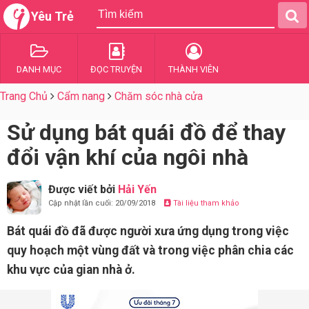
Yêu Trẻ
DANH MỤC
ĐỌC TRUYỆN
THÀNH VIÊN
Trang Chủ
Cẩm nang
Chăm sóc nhà cửa
Sử dụng bát quái đồ để thay
đổi vận khí của ngôi nhà
Được viết bởi
Hải Yến
Cập nhật lần cuối: 20/09/2018
Tài liệu tham khảo
Bát quái đồ đã được người xưa ứng dụng trong việc
quy hoạch một vùng đất và trong việc phân chia các
khu vực của gian nhà ở.