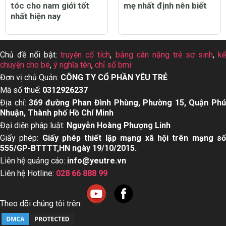
tóc cho nam giới tốt
mẹ nhất định nên biết
nhất hiện nay
Chủ đề nổi bật:
truyện cổ tích
,
bảng cân nặng trẻ sơ sinh
,
k
chuyện cho bé
,
ý nghĩa tên
,
chỉ số bmi
Đơn vị chủ Quản:
CÔNG TY CỔ PHẦN YÊU TRẺ
Mã số thuế:
0312926237
Địa chỉ:
369 đường Phan Đình Phùng, Phường 15, Quận Ph
Nhuận, Thành phố Hồ Chí Minh
Đại diện pháp luật:
Nguyễn Hoàng Phượng Linh
Giấy phép:
Giấy phép thiết lập mạng xã hội trên mạng s
555/GP-BTTTT,HN ngày 19/10/2015.
Liên hệ quảng cáo:
info@yeutre.vn
Liên hệ Hotline:
028 66 888 99
Theo dõi chúng tôi trên: