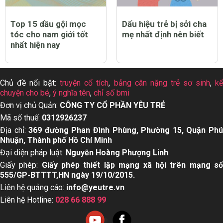
Top 15 dầu gội mọc
Dấu hiệu trẻ bị sởi cha
tóc cho nam giới tốt
mẹ nhất định nên biết
nhất hiện nay
Chủ đề nổi bật:
truyện cổ tích
,
bảng cân nặng trẻ sơ sinh
,
k
chuyện cho bé
,
ý nghĩa tên
,
chỉ số bmi
Đơn vị chủ Quản:
CÔNG TY CỔ PHẦN YÊU TRẺ
Mã số thuế:
0312926237
Địa chỉ:
369 đường Phan Đình Phùng, Phường 15, Quận Ph
Nhuận, Thành phố Hồ Chí Minh
Đại diện pháp luật:
Nguyễn Hoàng Phượng Linh
Giấy phép:
Giấy phép thiết lập mạng xã hội trên mạng s
555/GP-BTTTT,HN ngày 19/10/2015.
Liên hệ quảng cáo:
info@yeutre.vn
Liên hệ Hotline:
028 66 888 99