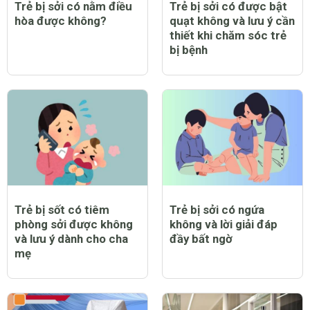
Trẻ bị sởi có nằm điều
Trẻ bị sởi có được bật
hòa được không?
quạt không và lưu ý cần
thiết khi chăm sóc trẻ
bị bệnh
Trẻ bị sốt có tiêm
Trẻ bị sởi có ngứa
phòng sởi được không
không và lời giải đáp
và lưu ý dành cho cha
đầy bất ngờ
mẹ