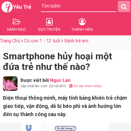
Yêu Trẻ
DANH MỤC
ĐỌC TRUYỆN
THÀNH VIÊN
Trang Chủ
Có con 1 - 12 tuổi
Bệnh trẻ em
Smartphone hủy hoại một
đứa trẻ như thế nào?
Được viết bởi
Ngọc Lan
Cập nhật lần cuối: 22/10/2015
Tài liệu tham khảo
Điện thoại thông minh, máy tính bảng khiến trẻ chậm
giao tiếp, vận động, dễ bị béo phì và ảnh hưởng lớn
đến sự thành công sau này.