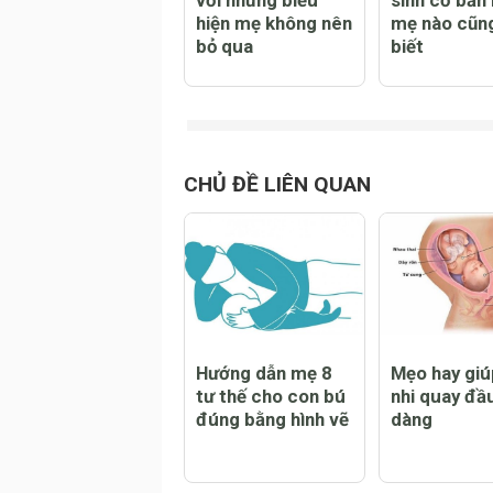
Dấu hiệu sinh non
Chuẩn bị đồ
với những biểu
sinh cơ bản
hiện mẹ không nên
mẹ nào cũn
bỏ qua
biết
CHỦ ĐỀ LIÊN QUAN
Hướng dẫn mẹ 8
Mẹo hay giú
tư thế cho con bú
nhi quay đầ