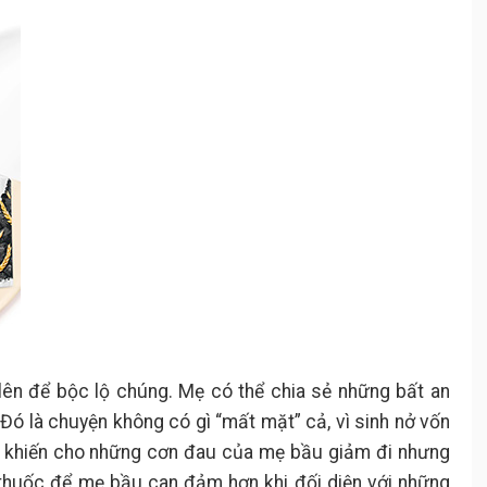
lên để bộc lộ chúng. Mẹ có thể chia sẻ những bất an
 Đó là chuyện không có gì “mất mặt” cả, vì sinh nở vốn
g khiến cho những cơn đau của mẹ bầu giảm đi nhưng
iều thuốc để mẹ bầu can đảm hơn khi đối diện với những