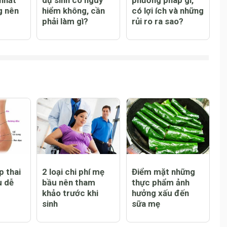
 sơ
Bà bầu quá ngày
Đẻ không đau là
 nhất
dự sinh có nguy
phương pháp gì,
g nên
hiểm không, cần
có lợi ích và những
phải làm gì?
rủi ro ra sao?
p thai
2 loại chi phí mẹ
Điểm mặt những
u dễ
bầu nên tham
thực phẩm ảnh