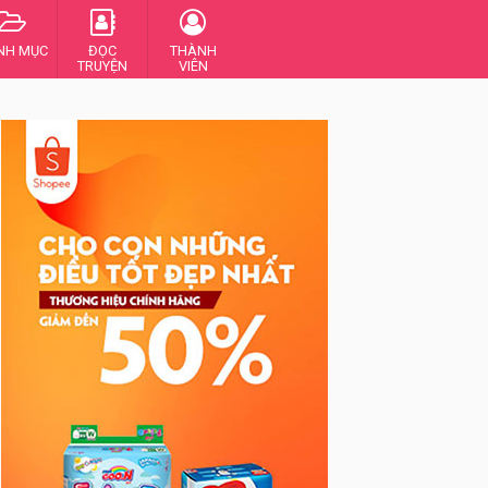
NH MỤC
ĐỌC
THÀNH
TRUYỆN
VIÊN