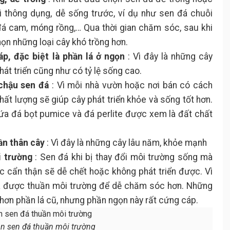
ại thông dụng, dễ sống trước, ví dụ như sen đá chuỗi
đá cam, móng rồng,… Qua thời gian chăm sóc, sau khi
ọn những loại cây khó trồng hơn.
p, đặc biệt là phần lá ở ngọn
: Vì đây là những cây
t triển cũng như có tỷ lệ sống cao.
chậu sen đá
: Vì mỗi nhà vườn hoặc nơi bán có cách
hất lượng sẽ giúp cây phát triển khỏe và sống tốt hơn.
ứa đá bọt pumice và đá perlite được xem là đất chất
ần thân cây
: Vì đây là những cây lâu năm, khỏe mạnh
 trường
: Sen đá khi bị thay đổi môi trường sống mà
 cẩn thận sẽ dễ chết hoặc không phát triển được. Vì
đã được thuần môi trường để dễ chăm sóc hơn. Những
hơn phần lá cũ, nhưng phần ngọn này rất cứng cáp.
n sen đá thuần môi trường