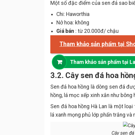
Một số đặc điểm của sen đá sao biể
Chi: Haworthia
Nở hoa: không
Giá bán
: từ 20.000đ/ chậu
Tham khảo sản phẩm tại Sh
Tham khảo sản phẩm tại L
3.2. Cây sen đá hoa hồn
Sen đá hoa hồng là dòng sen đá được
hồng, lá mọc xếp xinh xắn như bông 
Sen đá hoa hồng Hà Lan là một loại 
lá xanh mọng phủ lớp phấn trắng và
Cây sen đá