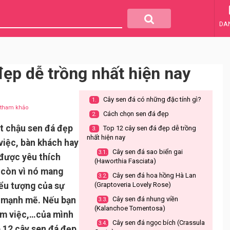
DA
đẹp dễ trồng nhất hiện nay
Cây sen đá có những đặc tính gì?
1.
u tham khảo
Cách chọn sen đá đẹp
2.
t chậu sen đá đẹp
Top 12 cây sen đá đẹp dễ trồng
3.
nhất hiện nay
việc, bàn khách hay
Cây sen đá sao biển gai
3.1.
 được yêu thích
(Haworthia Fasciata)
 còn vì nó mang
Cây sen đá hoa hồng Hà Lan
3.2.
iểu tượng của sự
(Graptoveria Lovely Rose)
í mạnh mẽ. Nếu bạn
Cây sen đá nhung viền
3.3.
(Kalanchoe Tomentosa)
àm việc,…của mình
Cây sen đá ngọc bích (Crassula
3.4.
 12 cây sen đá đẹp