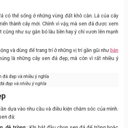
Cách chăm sóc sen đá
4.2.
đá có thể sống ở những vùng đất khô cằn. Lá của cây
Đất trồng sen đá
4.2.1.
triển thành cây mới. Chính vì vậy, mà sen đá được xem
Ánh sáng
4.2.2.
t cũng như sự gắn bó lâu bền hay ý chí vươn lên mạnh
Phân bón
4.2.3.
Gợi ý một số cây dễ trồng khác
4.3.
trong nhà
ng và dùng để trang trí ở những vị trí gần gũi như
bàn
Cây cỏ lan chi
4.3.1.
húng là những cây sen đá đẹp, mà còn vì rất nhiều ý
Cây trầu bà
4.3.2.
Cây đuôi công
4.3.3.
Cây trầu bà lá xẻ
4.3.4.
đá đẹp và nhiều ý nghĩa
Cây nha đam
4.3.5.
Cây lưỡi hổ
4.3.6.
ẹp
cần dựa vào nhu cầu và điều kiện chăm sóc của mình.
sen đá:
g, dễ trồng
: Khi bắt đầu chọn sen đá để trồng hoặc