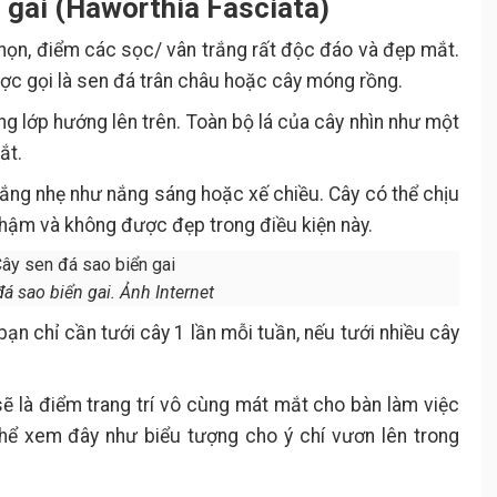
n gai (Haworthia Fasciata)
 nhọn, điểm các sọc/ vân trắng rất độc đáo và đẹp mắt.
ợc gọi là sen đá trân châu hoặc cây móng rồng.
ng lớp hướng lên trên. Toàn bộ lá của cây nhìn như một
ắt.
nắng nhẹ như nắng sáng hoặc xế chiều. Cây có thể chịu
chậm và không được đẹp trong điều kiện này.
á sao biển gai. Ảnh Internet
ạn chỉ cần tưới cây 1 lần mỗi tuần, nếu tưới nhiều cây
ẽ là điểm trang trí vô cùng mát mắt cho bàn làm việc
hể xem đây như biểu tượng cho ý chí vươn lên trong