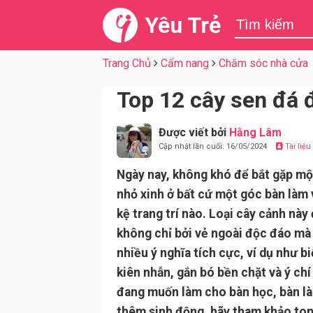
Yêu Trẻ
Trang Chủ
Cẩm nang
Chăm sóc nhà cửa
Top 12 cây sen đá 
Được viết bởi
Hằng Lâm
Cập nhật lần cuối: 16/05/2024
Tài liệ
Ngày nay, không khó để bắt gặp mộ
nhỏ xinh ở bất cứ một góc bàn làm 
kệ trang trí nào. Loại cây cảnh này
không chỉ bởi vẻ ngoài độc đáo mà
nhiều ý nghĩa tích cực, ví dụ như b
kiên nhẫn, gắn bó bền chặt và ý ch
đang muốn làm cho bàn học, bàn l
thêm sinh động, hãy tham khảo top