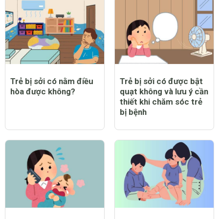
Vợ chăm con còn khổ
Bữa tối hạnh phúc của
gấp trăm nghìn lần
đôi vợ chồng sắp ly hôn
chồng đi kiếm tiền
8 từ phụ nữ có chết
Bức thư đẫm nước mắt
cũng không được phép
gửi người chồng quá
quên
đỗi vô tâm
CHỦ ĐỀ MỚI