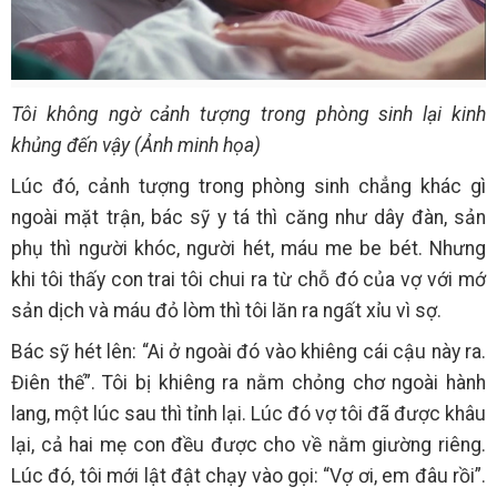
Tôi không ngờ cảnh tượng trong phòng sinh lại kinh
khủng đến vậy (Ảnh minh họa)
Lúc đó, cảnh tượng trong phòng sinh chẳng khác gì
ngoài mặt trận, bác sỹ y tá thì căng như dây đàn, sản
phụ thì người khóc, người hét, máu me be bét. Nhưng
khi tôi thấy con trai tôi chui ra từ chỗ đó của vợ với mớ
sản dịch và máu đỏ lòm thì tôi lăn ra ngất xỉu vì sợ.
Bác sỹ hét lên: “Ai ở ngoài đó vào khiêng cái cậu này ra.
Điên thế”. Tôi bị khiêng ra nằm chỏng chơ ngoài hành
lang, một lúc sau thì tỉnh lại. Lúc đó vợ tôi đã được khâu
lại, cả hai mẹ con đều được cho về nằm giường riêng.
Lúc đó, tôi mới lật đật chạy vào gọi: “Vợ ơi, em đâu rồi”.