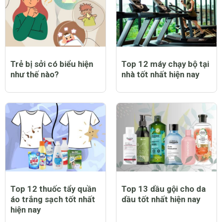
Trẻ bị sốt có tiêm
Trẻ bị sởi có ngứa
phòng sởi được không
không và lời giải đáp
và lưu ý dành cho cha
đầy bất ngờ
mẹ
Top 9 bạt trùm xe máy
Top 12 nước hoa nam
chống nắng mưa tốt
thơm lâu tốt nhất hiện
nhất hiện nay
nay