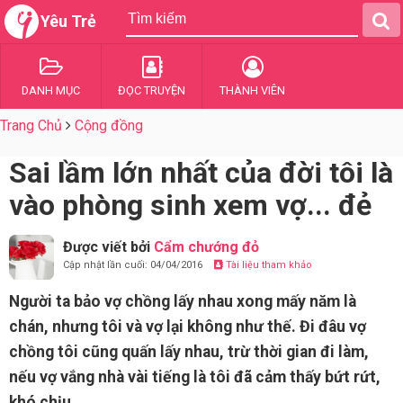
Yêu Trẻ
DANH MỤC
ĐỌC TRUYỆN
THÀNH VIÊN
Trang Chủ
Cộng đồng
Sai lầm lớn nhất của đời tôi là
vào phòng sinh xem vợ... đẻ
Được viết bởi
Cẩm chướng đỏ
Cập nhật lần cuối: 04/04/2016
Tài liệu tham khảo
Người ta bảo vợ chồng lấy nhau xong mấy năm là
chán, nhưng tôi và vợ lại không như thế. Đi đâu vợ
chồng tôi cũng quấn lấy nhau, trừ thời gian đi làm,
nếu vợ vắng nhà vài tiếng là tôi đã cảm thấy bứt rứt,
khó chịu.