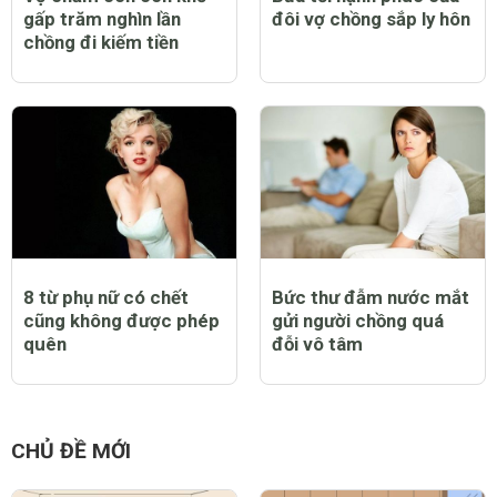
50 câu nói hay về tình
Ivy Moda - Thương hiệu
bạn thân dễ chạm đến
thời trang công sở số 1
trái tim chúng ta nhất
Việt Nam
CHỦ ĐỀ LIÊN QUAN