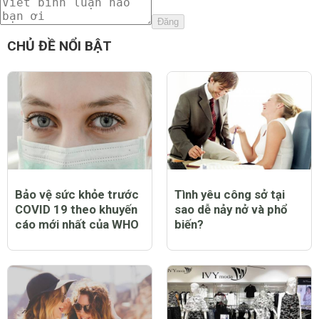
Đăng
viethomedecor
8 năm
Mình sẽ không bao giờ vào xem vợ đẻ
0 Thích
Trả lời
Báo cáo vi phạm
Phungvan
8 năm
anh này hài vậy, sau vụ này chắc không dám cho vợ đẻ
nữa
0 Thích
Trả lời
Báo cáo vi phạm
mebelong
8 năm
Coi để biết người vợ phải vất vả đau đớn như thế nào