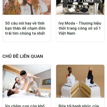
0 Thích
Trả lời
Báo cáo vi phạm
CHỦ ĐỀ NỔI BẬT
Bảo vệ sức khỏe trước
Tình yêu công sở tại
COVID 19 theo khuyến
sao dễ nảy nở và phổ
cáo mới nhất của WHO
biến?