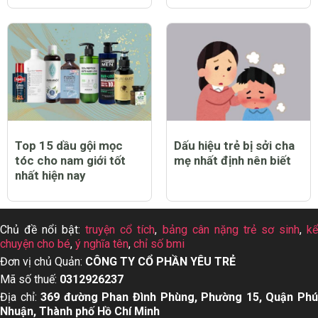
Trẻ bị sởi có biểu hiện
Top 12 máy chạy bộ tại
như thế nào?
nhà tốt nhất hiện nay
Top 12 thuốc tẩy quần
Top 13 dầu gội cho da
áo trắng sạch tốt nhất
dầu tốt nhất hiện nay
hiện nay