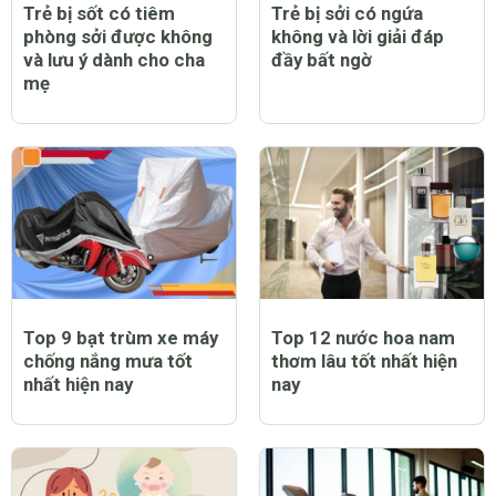
Trẻ bị sởi có nằm điều
Trẻ bị sởi có được bật
hòa được không?
quạt không và lưu ý cần
thiết khi chăm sóc trẻ
bị bệnh