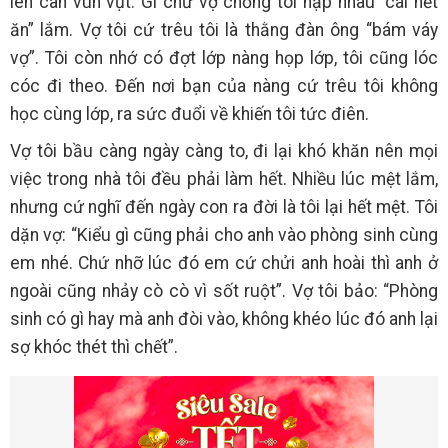
lên cân vùn vụt. Gì chứ vợ chồng tôi hạp nhau “cái nết
ăn” lắm. Vợ tôi cứ trêu tôi là thằng đàn ông “bám váy
vợ”. Tôi còn nhớ có đợt lớp nàng họp lớp, tôi cũng lóc
cóc đi theo. Đến nơi bạn của nàng cứ trêu tôi không
học cùng lớp, ra sức đuổi về khiến tôi tức điên.
Vợ tôi bầu càng ngày càng to, đi lại khó khăn nên mọi
việc trong nhà tôi đều phải làm hết. Nhiều lúc mệt lắm,
nhưng cứ nghĩ đến ngày con ra đời là tôi lại hết mệt. Tôi
dặn vợ: “Kiểu gì cũng phải cho anh vào phòng sinh cùng
em nhé. Chứ nhỡ lúc đó em cứ chửi anh hoài thì anh ở
ngoài cũng nhảy cò cò vì sốt ruột”. Vợ tôi bảo: “Phòng
sinh có gì hay mà anh đòi vào, không khéo lúc đó anh lại
sợ khóc thét thì chết”.