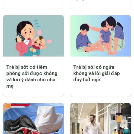
Trẻ bị sởi có nằm điều
Trẻ bị sởi có được bật
hòa được không?
quạt không và lưu ý cần
thiết khi chăm sóc trẻ
bị bệnh
Trẻ bị sốt có tiêm
Trẻ bị sởi có ngứa
phòng sởi được không
không và lời giải đáp
và lưu ý dành cho cha
đầy bất ngờ
mẹ