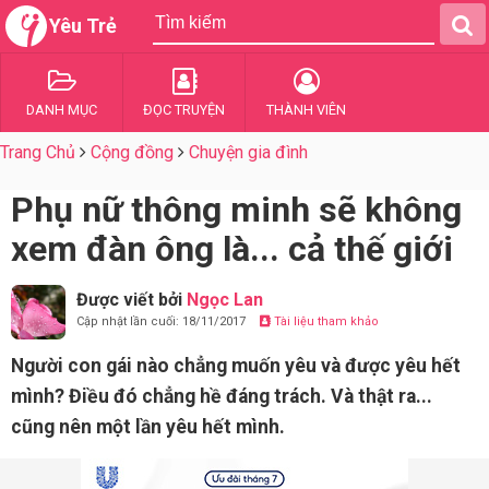
Yêu Trẻ
DANH MỤC
ĐỌC TRUYỆN
THÀNH VIÊN
Trang Chủ
Cộng đồng
Chuyện gia đình
Phụ nữ thông minh sẽ không
xem đàn ông là... cả thế giới
Được viết bởi
Ngọc Lan
Cập nhật lần cuối: 18/11/2017
Tài liệu tham khảo
Người con gái nào chẳng muốn yêu và được yêu hết
mình? Điều đó chẳng hề đáng trách. Và thật ra...
cũng nên một lần yêu hết mình.