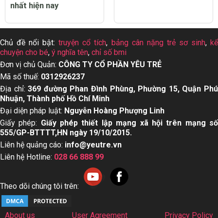
Top 15 dầu gội mọc
Dấu hiệu trẻ bị sởi cha
tóc cho nam giới tốt
mẹ nhất định nên biết
nhất hiện nay
Chủ đề nổi bật:
truyện cổ tích
,
bảng cân nặng trẻ sơ sinh
,
k
chuyện cho bé
,
ý nghĩa tên
,
chỉ số bmi
Đơn vị chủ Quản:
CÔNG TY CỔ PHẦN YÊU TRẺ
Mã số thuế:
0312926237
Địa chỉ:
369 đường Phan Đình Phùng, Phường 15, Quận Ph
Nhuận, Thành phố Hồ Chí Minh
Đại diện pháp luật:
Nguyễn Hoàng Phượng Linh
Giấy phép:
Giấy phép thiết lập mạng xã hội trên mạng s
555/GP-BTTTT,HN ngày 19/10/2015.
Liên hệ quảng cáo:
info@yeutre.vn
Liên hệ Hotline:
028 66 888 99