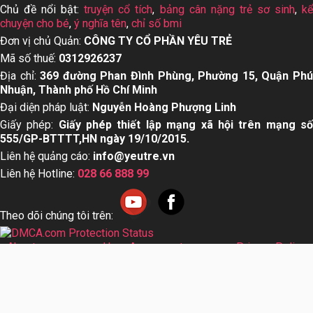
Chủ đề nổi bật:
truyện cổ tích
,
bảng cân nặng trẻ sơ sinh
,
k
chuyện cho bé
,
ý nghĩa tên
,
chỉ số bmi
Đơn vị chủ Quản:
CÔNG TY CỔ PHẦN YÊU TRẺ
Mã số thuế:
0312926237
Địa chỉ:
369 đường Phan Đình Phùng, Phường 15, Quận Ph
Nhuận, Thành phố Hồ Chí Minh
Đại diện pháp luật:
Nguyễn Hoàng Phượng Linh
Giấy phép:
Giấy phép thiết lập mạng xã hội trên mạng s
555/GP-BTTTT,HN ngày 19/10/2015.
Liên hệ quảng cáo:
info@yeutre.vn
Liên hệ Hotline:
028 66 888 99
Theo dõi chúng tôi trên:
About us
User Agreement
Privacy Policy
Sơ đồ trang web
© Copyright 2014 Yeutre.vn, all rights reserved. Chuyên
trang mạng xã hội Mẹ & Bé uy tín hàng đầu Việt Nam. Với nội
dung được viết và tham vấn bởi các chuyên gia & Bác sĩ