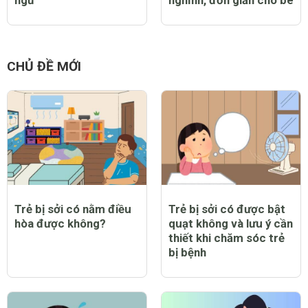
ngủ
nghĩnh, đơn giản cho bé
CHỦ ĐỀ MỚI
Trẻ bị sởi có nằm điều
Trẻ bị sởi có được bật
hòa được không?
quạt không và lưu ý cần
thiết khi chăm sóc trẻ
bị bệnh