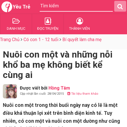
Yêu Trẻ
DANH MỤC
ĐỌC TRUYỆN
THÀNH VIÊN
Trang Chủ
Có con 1 - 12 tuổi
Bí quyết làm cha mẹ
Nuôi con một và những nỗi
khổ ba mẹ không biết kể
cùng ai
Được viết bởi
Hồng Tâm
Cập nhật lần cuối: 28/04/2015
Tài liệu tham khảo
Nuôi con một trong thời buổi ngày nay có lẽ là một
điều khá thuận lợi xét trên bình diện kinh tế. Tuy
nhiên, có con một và nuôi con một dường như cũng