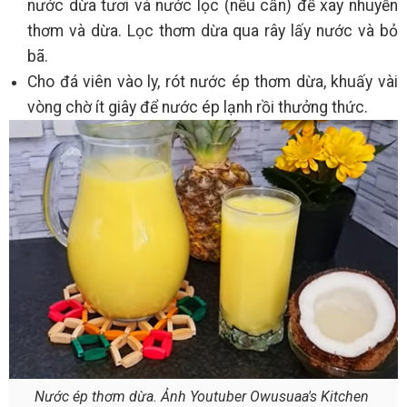
nước dừa tươi và nước lọc (nếu cần) để xay nhuyễn
thơm và dừa. Lọc thơm dừa qua rây lấy nước và bỏ
bã.
Cho đá viên vào ly, rót nước ép thơm dừa, khuấy vài
vòng chờ ít giây để nước ép lạnh rồi thưởng thức.
Nước ép thơm dừa. Ảnh Youtuber Owusuaa's Kitchen