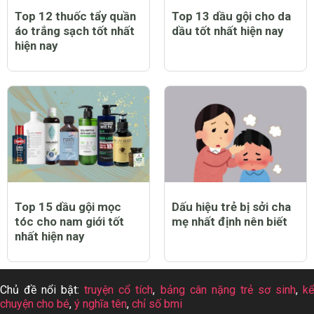
Top 12 thuốc tẩy quần
Top 13 dầu gội cho da
áo trắng sạch tốt nhất
dầu tốt nhất hiện nay
hiện nay
Top 15 dầu gội mọc
Dấu hiệu trẻ bị sởi cha
tóc cho nam giới tốt
mẹ nhất định nên biết
nhất hiện nay
Chủ đề nổi bật:
truyện cổ tích
,
bảng cân nặng trẻ sơ sinh
,
k
chuyện cho bé
,
ý nghĩa tên
,
chỉ số bmi