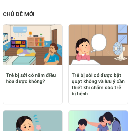
CHỦ ĐỀ MỚI
Trẻ bị sởi có nằm điều
Trẻ bị sởi có được bật
hòa được không?
quạt không và lưu ý cần
thiết khi chăm sóc trẻ
bị bệnh