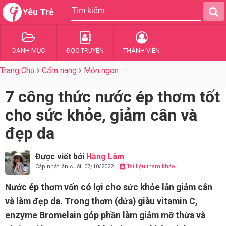
Yêu Trẻ
DANH MỤC
ĐỌC TRUYỆN
THÀNH VIÊN
Trang Chủ
Cẩm nang
Món ngon
7 công thức nước ép thơm tốt
cho sức khỏe, giảm cân và
đẹp da
Được viết bởi
Hằng Lâm
Cập nhật lần cuối: 07/10/2022
Tài liệu tham khảo
Nước ép thơm vốn có lợi cho sức khỏe lẫn giảm cân
và làm đẹp da. Trong thơm (dứa) giàu vitamin C,
enzyme Bromelain góp phần làm giảm mỡ thừa và