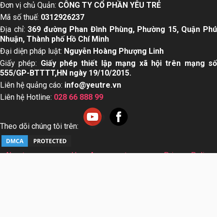
Đơn vị chủ Quản:
CÔNG TY CỔ PHẦN YÊU TRẺ
Mã số thuế:
0312926237
Địa chỉ:
369 đường Phan Đình Phùng, Phường 15, Quận Ph
Nhuận, Thành phố Hồ Chí Minh
Đại diện pháp luật:
Nguyễn Hoàng Phượng Linh
Giấy phép:
Giấy phép thiết lập mạng xã hội trên mạng s
555/GP-BTTTT,HN ngày 19/10/2015.
Liên hệ quảng cáo:
info@yeutre.vn
Liên hệ Hotline:
028 66 888 99
Theo dõi chúng tôi trên:
About us
User Agreement
Privacy Policy
Sơ đồ trang web
© Copyright 2014 Yeutre.vn, all rights reserved. Chuyên
trang mạng xã hội Mẹ & Bé uy tín hàng đầu Việt Nam. Với nội
dung được viết và tham vấn bởi các chuyên gia & Bác sĩ
hàng đầu trong lĩnh vực.