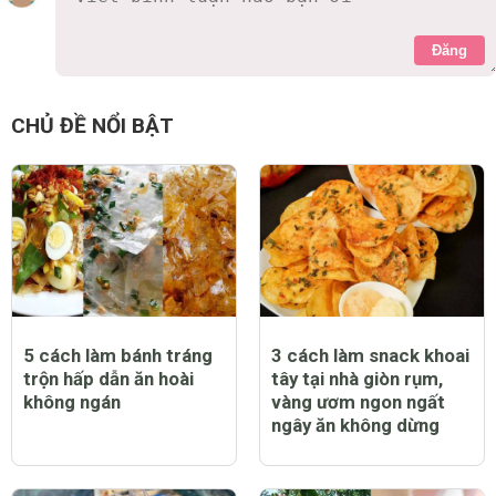
Đăng
CHỦ ĐỀ NỔI BẬT
5 cách làm bánh tráng
3 cách làm snack khoai
trộn hấp dẫn ăn hoài
tây tại nhà giòn rụm,
không ngán
vàng ươm ngon ngất
ngây ăn không dừng