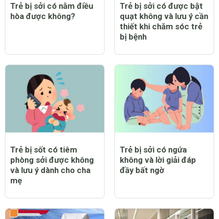
Trẻ bị sởi có nằm điều
Trẻ bị sởi có được bật
hòa được không?
quạt không và lưu ý cần
thiết khi chăm sóc trẻ
bị bệnh
Trẻ bị sốt có tiêm
Trẻ bị sởi có ngứa
phòng sởi được không
không và lời giải đáp
và lưu ý dành cho cha
đầy bất ngờ