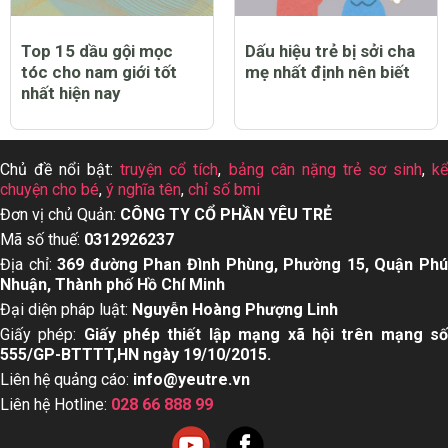
Top 15 dầu gội mọc
Dấu hiệu trẻ bị sởi cha
tóc cho nam giới tốt
mẹ nhất định nên biết
nhất hiện nay
Chủ đề nổi bật:
truyện cổ tích
,
bảng cân nặng trẻ sơ sinh
,
k
chuyện cho bé
,
ý nghĩa tên
,
chỉ số bmi
Đơn vị chủ Quản:
CÔNG TY CỔ PHẦN YÊU TRẺ
Mã số thuế:
0312926237
Địa chỉ:
369 đường Phan Đình Phùng, Phường 15, Quận Ph
Nhuận, Thành phố Hồ Chí Minh
Đại diện pháp luật:
Nguyễn Hoàng Phượng Linh
Giấy phép:
Giấy phép thiết lập mạng xã hội trên mạng s