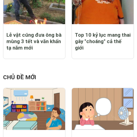
Lễ vật cúng đưa ông bà
Top 10 kỷ lục mang thai
mùng 3 tết và văn khấn
gây "choáng" cả thế
tạ năm mới
giới
CHỦ ĐỀ MỚI