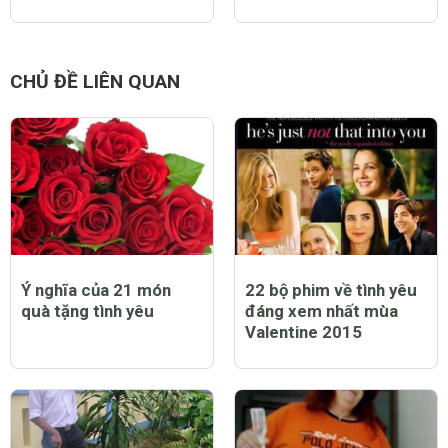
Cặp song sinh thụ tinh
Người Sài Gòn rộn ràng
trong ống nghiệm hồi
đón Noel sớm
phục kỳ diệu đón Giáng
sinh
CHỦ ĐỀ LIÊN QUAN
Ý nghĩa của 21 món
22 bộ phim về tình yêu
quà tặng tình yêu
đáng xem nhất mùa
Valentine 2015