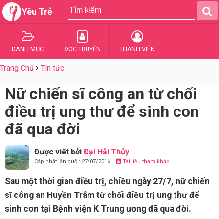
Yêu Trẻ
DANH MỤC
ĐỌC TRUYỆN
THÀNH VIÊN
Trang Chủ
Tin tức
Nữ chiến sĩ công an từ chối
điều trị ung thư để sinh con
đã qua đời
Được viết bởi
Đại Hải Thủy
Cập nhật lần cuối: 27/07/2016
Tài liệu tham khảo
Sau một thời gian điều trị, chiều ngày 27/7, nữ chiến
sĩ công an Huyền Trâm từ chối điều trị ung thư để
sinh con tại Bệnh viện K Trung ương đã qua đời.