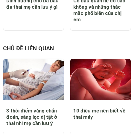
Dinh dưỡng cho bà bầu
Có bầu quan hệ có sao
đa thai mẹ cần lưu ý gì
không và những thắc
mắc phổ biến của chị
em
CHỦ ĐỀ LIÊN QUAN
3 thời điểm vàng chẩn
10 điều mẹ nên biết về
đoán, sàng lọc dị tật ở
thai máy
thai nhi mẹ cần lưu ý