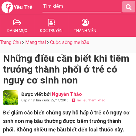
Yêu Trẻ
DANH MỤC
ĐỌC TRUYỆN
THÀNH VIÊN
Trang Chủ
Mang thai
Cuộc sống mẹ bầu
Những điều cần biết khi tiêm
trưởng thành phổi ở trẻ có
nguy cơ sinh non
Được viết bởi
Nguyễn Thảo
Cập nhật lần cuối: 22/11/2016
Tài liệu tham khảo
Để giảm các biến chứng suy hô hấp ở trẻ có nguy cơ
sinh non mẹ bầu thường được tiêm trưởng thành
phổi. Không nhiều mẹ bầu biết đến loại thuốc này.