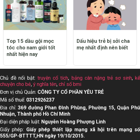
Top 15 dầu gội mọc
Dấu hiệu trẻ bị sởi cha
tóc cho nam giới tốt
mẹ nhất định nên biết
nhất hiện nay
Chủ đề nổi bật:
truyện cổ tích
,
bảng cân nặng trẻ sơ sinh
,
k
chuyện cho bé
,
ý nghĩa tên
,
chỉ số bmi
Đơn vị chủ Quản:
CÔNG TY CỔ PHẦN YÊU TRẺ
Mã số thuế:
0312926237
Địa chỉ:
369 đường Phan Đình Phùng, Phường 15, Quận Ph
Nhuận, Thành phố Hồ Chí Minh
Đại diện pháp luật:
Nguyễn Hoàng Phượng Linh
Giấy phép:
Giấy phép thiết lập mạng xã hội trên mạng s
555/GP-BTTTT,HN ngày 19/10/2015.