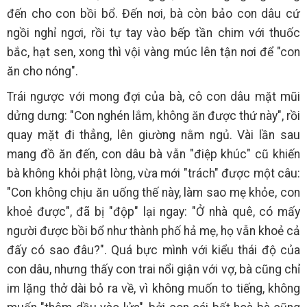
đến cho con bồi bổ. Đến nơi, bà còn bảo con dâu cứ
ngồi nghỉ ngơi, rồi tự tay vào bếp tần chim với thuốc
bắc, hạt sen, xong thì vội vàng múc lên tận nơi để "con
ăn cho nóng".
Trái ngược với mong đợi của bà, cô con dâu mặt mũi
dửng dưng: "Con nghén lắm, không ăn được thứ này", rồi
quay mặt đi thẳng, lên giường nằm ngủ. Vài lần sau
mang đồ ăn đến, con dâu bà vẫn "điệp khúc" cũ khiến
bà không khỏi phật lòng, vừa mới "trách" được một câu:
"Con không chịu ăn uống thế này, làm sao mẹ khỏe, con
khoẻ được", đã bị "độp" lại ngay: "Ở nhà quê, có mấy
người được bồi bổ như thành phố hả mẹ, họ vẫn khoẻ cả
đấy có sao đâu?". Quá bực mình với kiểu thái độ của
con dâu, nhưng thấy con trai nổi giận với vợ, bà cũng chỉ
im lặng thở dài bỏ ra về, vì không muốn to tiếng, không