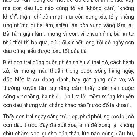
mà con dâu lúc nào cũng tỏ vẻ “không cần”, “không
khiến”, thậm chí còn mặt mũi còn xưng xỉa, tỏ ý không
ưng những gì bà làm, nhiều lần còn vùng vằng làm lại.
Bà Tâm giận lắm, nhưng vì con, vì cháu mình, bà lại tự
nhủ thôi thì bỏ qua, cứ đối xử hết lòng, rồi có ngày con
dâu cũng hiểu được lòng tốt của bà.
Biết con trai cũng buồn phiền nhiều vì thái độ, cách hành
xử, rồi những mâu thuẫn trong cuộc sống hàng ngày,
đặc biệt là sự đỏng đảnh, hay gắt gỏng của vợ, và
thường xuyên tâm sự rằng cảm thấy chán nản cuộc
sống vợ chồng, bà nhiều lần lựa lời mềm mỏng khuyên
con dâu nhưng vẫn chẳng khác nào “nước đổ lá khoai”.
Thấy con trai ngày càng trẻ, đẹp, phơi phới, ngược lại, cô
con dâu trước đây đã xuề xòa, sinh đẻ xong lại không
chịu chăm sóc gì cho bản thân, lúc nào cũng đầu bù,