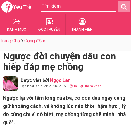
Yêu Trẻ
DANH MỤC
ĐỌC TRUYỆN
THÀNH VIÊN
Trang Chủ
Cộng đồng
Ngược đời chuyện dâu con
hiếp đáp mẹ chồng
Được viết bởi
Ngọc Lan
Cập nhật lần cuối: 20/04/2015
Tài liệu tham khảo
Ngược lại với tấm lòng của bà, cô con dâu ngày càng
giữ khoảng cách, và không lúc nào thôi "hậm hực", lý
do cũng chỉ vì cô biết, mẹ chồng từng chê mình "nhà
quê".