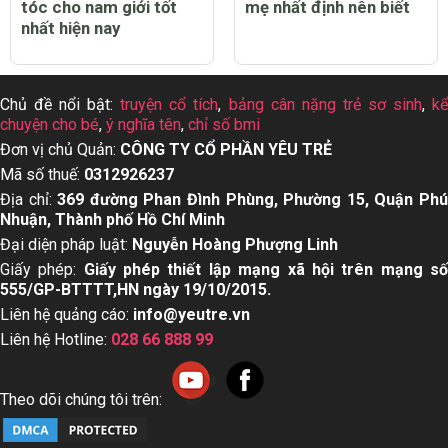
tóc cho nam giới tốt
mẹ nhất định nên biết
nhất hiện nay
Chủ đề nổi bật:
truyện cổ tích
,
bảng cân nặng trẻ sơ sinh
,
k
chuyện cho bé
,
ý nghĩa tên
,
chỉ số bmi
Đơn vị chủ Quản:
CÔNG TY CỔ PHẦN YÊU TRẺ
Mã số thuế:
0312926237
Địa chỉ:
369 đường Phan Đình Phùng, Phường 15, Quận Ph
Nhuận, Thành phố Hồ Chí Minh
Đại diện pháp luật:
Nguyễn Hoàng Phượng Linh
Giấy phép:
Giấy phép thiết lập mạng xã hội trên mạng s
555/GP-BTTTT,HN ngày 19/10/2015.
Liên hệ quảng cáo:
info@yeutre.vn
Liên hệ Hotline:
028 66 888 99
Theo dõi chúng tôi trên: