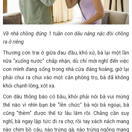
Về nhà chồng đúng 1 tuần con dâu nằng nặc đòi chồng
ra ở riêng
Thương con trai ở giữa đau đầu, khó xử, bà lại một lần
nữa "xuống nước" chấp nhận, dù chỉ mới nghĩ đến việc
con mình đang sống trong nhà cửa đàng hoàng, giờ lại
phải chui ra chui vào một căn phòng trọ, bà đã không
khỏi chạnh lòng, xót xa.
Con dâu thông báo có bầu, khỏi phải nói bà vui mừng
thế nào vì nhìn bạn bè "lên chức" bà nội bà ngoại, bà
cũng "thèm" được thế từ lâu lắm rồi. Chẳng cần suy
nghĩ, bà ngay lập tức đi ra chợ, rồi tay xách nách mang
nào chim bồ câu, nào trứng gà, nào trứng ngỗng mang