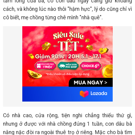
tấm lòng của bà, cô con dâu ngày càng giữ khoảng
cách, và không lúc nào thôi "hậm hực", lý do cũng chỉ vì
cô biết, mẹ chồng từng chê mình "nhà quê".
Có nhà cao, cửa rộng, tiện nghi chẳng thiếu thứ gì,
nhưng ở được với nhà chồng đúng 1 tuần, con dâu bà
nằng nặc đòi ra ngoài thuê trọ ở riêng. Mặc cho bà tìm