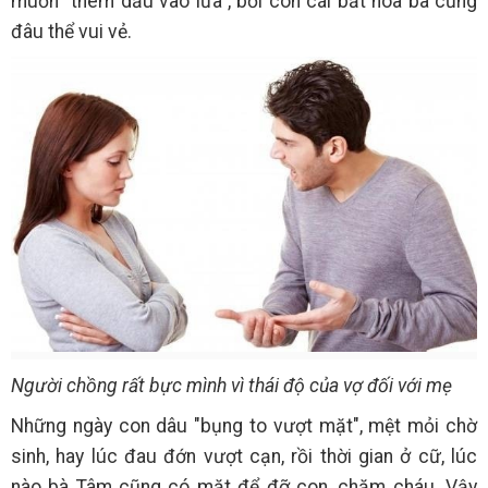
muốn "thêm dầu vào lửa", bởi con cái bất hoà bà cũng
đâu thể vui vẻ.
Người chồng rất bực mình vì thái độ của vợ đối với mẹ
Những ngày con dâu "bụng to vượt mặt", mệt mỏi chờ
sinh, hay lúc đau đớn vượt cạn, rồi thời gian ở cữ, lúc
nào bà Tâm cũng có mặt để đỡ con, chăm cháu. Vậy