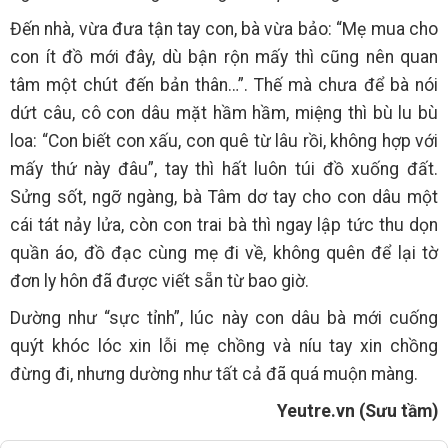
Đến nhà, vừa đưa tận tay con, bà vừa bảo: “Mẹ mua cho
con ít đồ mới đây, dù bận rộn mấy thì cũng nên quan
tâm một chút đến bản thân…”. Thế mà chưa để bà nói
dứt câu, cô con dâu mặt hầm hầm, miệng thì bù lu bù
loa: “Con biết con xấu, con quê từ lâu rồi, không hợp với
mấy thứ này đâu”, tay thì hất luôn túi đồ xuống đất.
Sửng sốt, ngỡ ngàng, bà Tâm dơ tay cho con dâu một
cái tát nảy lửa, còn con trai bà thì ngay lập tức thu dọn
quần áo, đồ đạc cùng mẹ đi về, không quên để lại tờ
đơn ly hôn đã được viết sẵn từ bao giờ.
Dường như “sực tỉnh”, lúc này con dâu bà mới cuống
quýt khóc lóc xin lỗi mẹ chồng và níu tay xin chồng
đừng đi, nhưng dường như tất cả đã quá muộn màng.
Yeutre.vn (Sưu tầm)