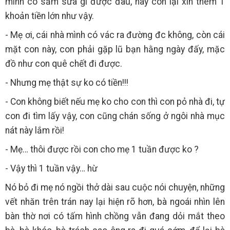
mình có sắm sửa gì được đâu, nay con lại xin thêm 1
khoản tiền lớn như vậy.
- Mẹ ơi, cái nhà mình có vác ra đường đc không, còn cái
mặt con này, con phải gặp lũ bạn hằng ngày đấy, mặc
đồ như con quê chết đi được.
- Nhưng mẹ thật sự ko có tiền!!!
- Con không biết nếu mẹ ko cho con thì con pỏ nhà đi, tự
con đi tìm lấy vậy, con cũng chán sống ở ngôi nhà mục
nát này lắm rồi!
- Mẹ… thôi được rồi con cho mẹ 1 tuần được ko ?
- Vậy thì 1 tuần vậy… hừ
Nó bỏ đi mẹ nó ngồi thở dài sau cuộc nói chuyện, những
vết nhăn trên trán nay lại hiện rõ hơn, bà ngoái nhìn lên
bàn thờ nơi có tấm hình chồng vẫn đang dỏi mắt theo