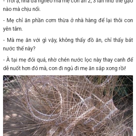
- Trời ạ, nhà đã nghèo mà mẹ còn ăn 2, 3 lần như thế gạo
nào mà chịu nổi.
- Mẹ chỉ ăn phần cơm thừa ở nhà hàng để lại thôi con
yên tâm.
- Mà mẹ ăn với gì vậy, không thấy đồ ăn, chỉ thấy bát
nước thế này?
- À tại mẹ đói quá, nhờ chén nước lọc này thay canh để
dễ nuốt hơn đó mà, con đi ngủ đi mẹ ăn sắp xong rồi!