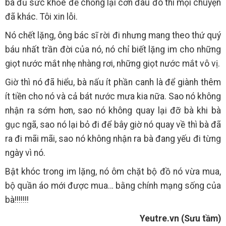
bà đủ sức khỏe để chống lại cơn đau đó thì mọi chuyện
đã khác. Tôi xin lỗi.
Nó chết lặng, ông bác sĩ rời đi nhưng mang theo thứ quý
báu nhất trần đời của nó, nó chỉ biết lặng im cho những
giọt nước mắt nhẹ nhàng rơi, những giọt nước mắt vô vị.
Giờ thì nó đã hiểu, bà nấu ít phần canh là để giành thêm
ít tiền cho nó và cả bát nước mưa kia nữa. Sao nó không
nhận ra sớm hơn, sao nó không quay lại đỡ bà khi bà
gục ngã, sao nó lại bỏ đi để bây giờ nó quay về thì bà đã
ra đi mãi mãi, sao nó không nhận ra bà đang yếu đi từng
ngày vì nó.
Bật khóc trong im lặng, nó ôm chặt bộ đồ nó vừa mua,
bộ quần áo mới được mua… bằng chính mạng sống của
bà!!!!!!!
Yeutre.vn (Sưu tầm)