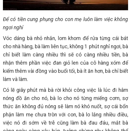
Để có tiền cung phụng cho con mẹ luôn làm việc không
ngơi nghỉ
Vóc dáng bà nhỏ nhắn, lom khom để rửa từng cái bát
cho nhà hàng, bà làm liên tục, không 1 phút nghỉ ngơi, bà
chỉ biết làm càng nhiều thì sẽ có càng nhiều tiền, bà
nhận thêm phần việc đan giỏ len của cô hàng xóm để
kiếm thêm vài đồng vào buổi tối, bà ít ăn hơn, bà chỉ biết
làm và làm.
Có lẽ giây phút mà bà rời khỏi công việc là lúc đi hâm
nóng đồ ăn cho nó, bà lo cho nó từng miếng cơm, sợ
thức ăn không đủ nóng sẽ làm nó khó nuốt, sợ cái bổn
phận làm mẹ chưa tròn với con, bà lo lắng nhiều điều,
việc nó đi sớm về trễ cũng làm bà đau đáu, mắt bà
càng ngày càng xâu húp, tưởng chừng như không thể