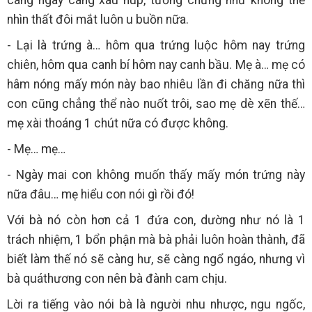
nhìn thất đôi mắt luôn u buồn nữa.
- Lại là trứng à… hôm qua trứng luộc hôm nay trứng
chiên, hôm qua canh bí hôm nay canh bầu. Mẹ à… mẹ có
hâm nóng mấy món này bao nhiêu lần đi chăng nữa thì
con cũng chẳng thể nào nuốt trôi, sao mẹ dè xẽn thế…
mẹ xài thoáng 1 chút nữa có được không.
- Mẹ… mẹ…
- Ngày mai con không muốn thấy mấy món trứng này
nữa đâu… mẹ hiểu con nói gì rồi đó!
Với bà nó còn hơn cả 1 đứa con, dường như nó là 1
trách nhiệm, 1 bổn phận mà bà phải luôn hoàn thành, đã
biết làm thế nó sẽ càng hư, sẽ càng ngổ ngáo, nhưng vì
bà quáthương con nên bà đành cam chịu.
Lời ra tiếng vào nói bà là người nhu nhược, ngu ngốc,