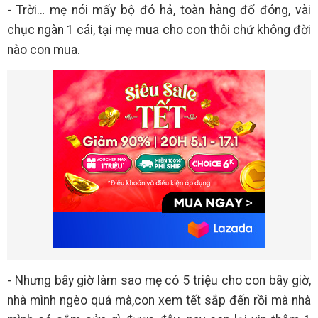
- Trời… mẹ nói mấy bộ đó hả, toàn hàng đổ đóng, vài
chục ngàn 1 cái, tại mẹ mua cho con thôi chứ không đời
nào con mua.
- Nhưng bây giờ làm sao mẹ có 5 triệu cho con bây giờ,
nhà mình ngèo quá mà,con xem tết sắp đến rồi mà nhà