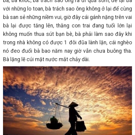
bà, bà khóc, bà trách sao ông ra đi quá sớm, để lại bà
với những lo toan, bà trách sao ông không ở lại để cùng
bà san sẻ những niềm vui, giờ đây cái gánh nặng trên vai
bà lại được tăng lên, thằng con trai đang tuổi lớn lại
không muốn thua sút bạn bè, bà phải làm sao đây khi
trong nhà không có được 1 đôi đũa lành lặn, cái nghèo
nó đeo đuổi bà bao năm nay giờ vẫn chưa buông tha.
Bà lặng lẽ cúi mặt nước mắt chảy dài.