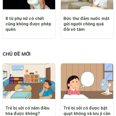
8 từ phụ nữ có chết
Bức thư đẫm nước mắt
cũng không được phép
gửi người chồng quá
quên
đỗi vô tâm
CHỦ ĐỀ MỚI
Trẻ bị sởi có nằm điều
Trẻ bị sởi có được bật
hòa được không?
quạt không và lưu ý cần