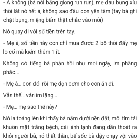
- À không (bà nói bằng giọng run run), mẹ đau bụng xíu
thôi lát nó hết à, không sao đâu con yên tâm (tay bà ghì
chặt bụng, miệng bấm thật chắc vào môi)
Nó quay đi với số tiền trên tay.
- Mẹ à, số tiền này con chỉ mua được 2 bộ thôi đấy mẹ
lo cố mà kiếm thêm 1 ít.
Không có tiếng bà phản hồi như mọi ngày, im phăng
phắc…
- Mẹ à… con đói rồi mẹ dọn cơm cho con ăn đi.
Vẫn thế… vẫn im lặng…
- Mẹ… mẹ sao thế này?
Nó la toáng lên khi thấy bà nằm dưới nền đất, môi tím tái
khuôn mặt trắng bệch, cái lành lạnh đang dần thoát ra
khỏi người bà, nó thất thần, bế sốc bà dậy chạy vội vào