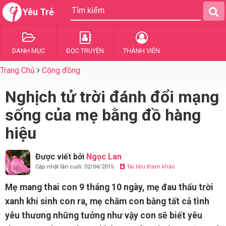
Yêu Trẻ
DANH MỤC
ĐỌC TRUYỆN
THÀNH VIÊN
Trang Chủ
Cộng đồng
Nghịch tử trời đánh đổi mạng
sống của mẹ bằng đồ hàng
hiệu
Được viết bởi
Ngọc Lan
Cập nhật lần cuối: 02/04/2015
Tài liệu tham khảo
Mẹ mang thai con 9 tháng 10 ngày, mẹ đau thấu trời
xanh khi sinh con ra, mẹ chăm con bằng tất cả tình
yêu thương những tưởng như vậy con sẽ biết yêu