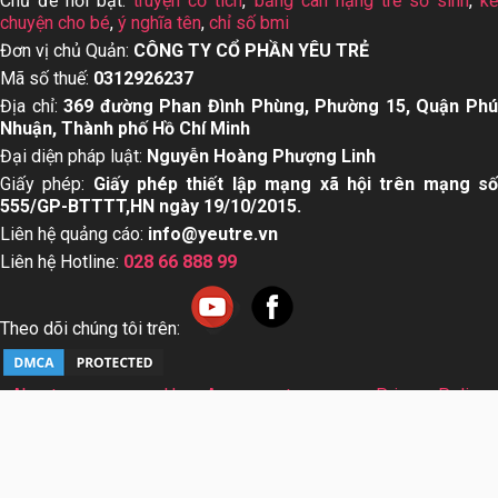
Chủ đề nổi bật:
truyện cổ tích
,
bảng cân nặng trẻ sơ sinh
,
k
chuyện cho bé
,
ý nghĩa tên
,
chỉ số bmi
Đơn vị chủ Quản:
CÔNG TY CỔ PHẦN YÊU TRẺ
Mã số thuế:
0312926237
Địa chỉ:
369 đường Phan Đình Phùng, Phường 15, Quận Ph
Nhuận, Thành phố Hồ Chí Minh
Đại diện pháp luật:
Nguyễn Hoàng Phượng Linh
Giấy phép:
Giấy phép thiết lập mạng xã hội trên mạng s
555/GP-BTTTT,HN ngày 19/10/2015.
Liên hệ quảng cáo:
info@yeutre.vn
Liên hệ Hotline:
028 66 888 99
Theo dõi chúng tôi trên:
About us
User Agreement
Privacy Policy
Sơ đồ trang web
© Copyright 2014 Yeutre.vn, all rights reserved. Chuyên
trang mạng xã hội Mẹ & Bé uy tín hàng đầu Việt Nam. Với nội
dung được viết và tham vấn bởi các chuyên gia & Bác sĩ