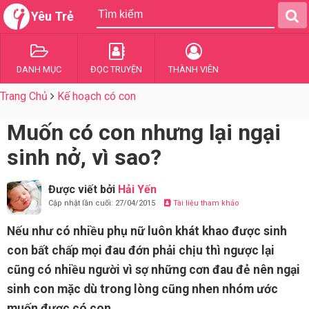
Yêu Trẻ
DANH MỤC
ĐỌC TRUYỆN
THÀNH VIÊN
Trang Chủ
Kế hoạch có con
Muốn có con nhưng lại ngại
sinh nở, vì sao?
Được viết bởi
Hải Yến
Cập nhật lần cuối: 27/04/2015
Tài liệu tham khảo
Nếu như có nhiều phụ nữ luôn khát khao được sinh
con bất chấp mọi đau đớn phải chịu thì ngược lại
cũng có nhiều người vì sợ những cơn đau đẻ nên ngại
sinh con mặc dù trong lòng cũng nhen nhóm ước
muốn được có con.