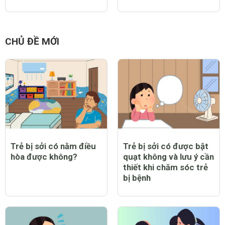
CHỦ ĐỀ MỚI
Trẻ bị sởi có nằm điều
Trẻ bị sởi có được bật
hòa được không?
quạt không và lưu ý cần
thiết khi chăm sóc trẻ
bị bệnh