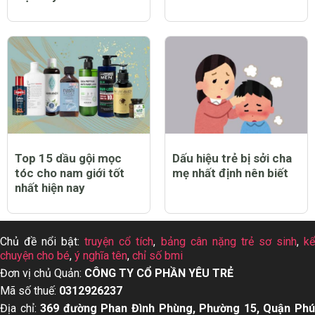
Top 15 dầu gội mọc
Dấu hiệu trẻ bị sởi cha
tóc cho nam giới tốt
mẹ nhất định nên biết
nhất hiện nay
Chủ đề nổi bật:
truyện cổ tích
,
bảng cân nặng trẻ sơ sinh
,
k
chuyện cho bé
,
ý nghĩa tên
,
chỉ số bmi
Đơn vị chủ Quản:
CÔNG TY CỔ PHẦN YÊU TRẺ
Mã số thuế:
0312926237
Địa chỉ:
369 đường Phan Đình Phùng, Phường 15, Quận Ph