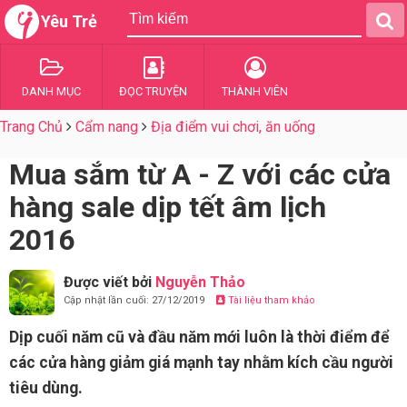
Yêu Trẻ
DANH MỤC
ĐỌC TRUYỆN
THÀNH VIÊN
Trang Chủ
Cẩm nang
Địa điểm vui chơi, ăn uống
Mua sắm từ A - Z với các cửa
hàng sale dịp tết âm lịch
2016
Được viết bởi
Nguyễn Thảo
Cập nhật lần cuối: 27/12/2019
Tài liệu tham khảo
Dịp cuối năm cũ và đầu năm mới luôn là thời điểm để
các cửa hàng giảm giá mạnh tay nhằm kích cầu người
tiêu dùng.