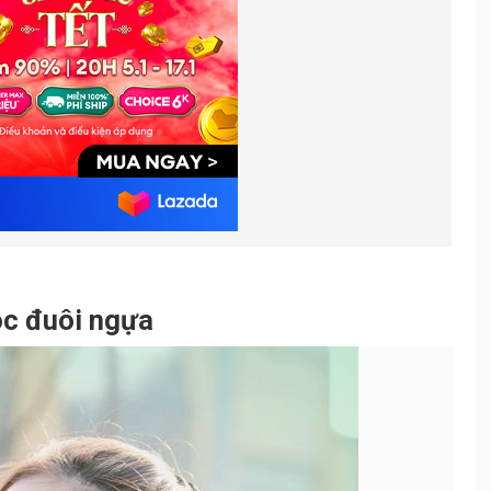
Đánh răng ngay sau khi ăn
7.
Nhịn hắt hơi
8.
Ôm mối hận thù trong lòng
9.
Trùm chăn khi ngủ
10.
Che giấu cảm xúc thật
11.
óc đuôi ngựa