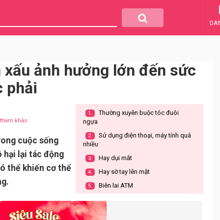
DA
n xấu ảnh hưởng lớn đến sức
c phải
Thường xuyên buộc tóc đuôi
1.
u tham khảo
ngựa
Sử dụng điện thoại, máy tính quá
2.
trong cuộc sống
nhiều
 hại lại tác động
Hay dụi mắt
3.
ó thể khiến cơ thể
Hay sờ tay lên mặt
4.
ng.
Biên lai ATM
5.
Thường xuyên nhịn tiểu tiện, đại
6.
tiện