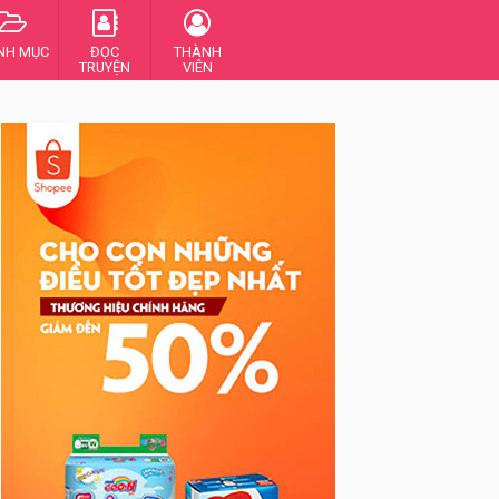
NH MỤC
ĐỌC
THÀNH
TRUYỆN
VIÊN