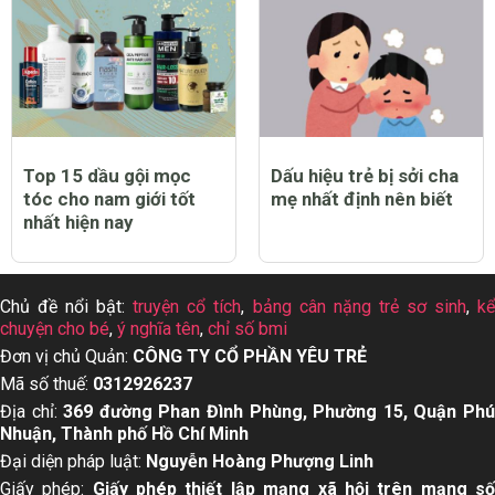
Top 15 dầu gội mọc
Dấu hiệu trẻ bị sởi cha
tóc cho nam giới tốt
mẹ nhất định nên biết
nhất hiện nay
Chủ đề nổi bật:
truyện cổ tích
,
bảng cân nặng trẻ sơ sinh
,
k
chuyện cho bé
,
ý nghĩa tên
,
chỉ số bmi
Đơn vị chủ Quản:
CÔNG TY CỔ PHẦN YÊU TRẺ
Mã số thuế:
0312926237
Địa chỉ:
369 đường Phan Đình Phùng, Phường 15, Quận Ph
Nhuận, Thành phố Hồ Chí Minh
Đại diện pháp luật:
Nguyễn Hoàng Phượng Linh
Giấy phép:
Giấy phép thiết lập mạng xã hội trên mạng s