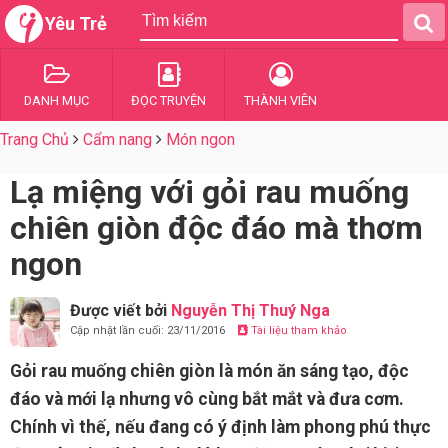
Yêu Trẻ
DANH MỤC
ĐỌC TRUYỆN
THÀNH VIÊN
Trang Chủ
Cẩm nang
Món ngon
Lạ miệng với gỏi rau muống
chiên giòn độc đáo mà thơm
ngon
Được viết bởi
Nguyễn Thị Thuý Nga
Cập nhật lần cuối: 23/11/2016
Tài liệu tham khảo
Gỏi rau muống chiên giòn là món ăn sáng tạo, độc
đáo và mới lạ nhưng vô cùng bắt mắt và đưa cơm.
Chính vì thế, nếu đang có ý định làm phong phú thực