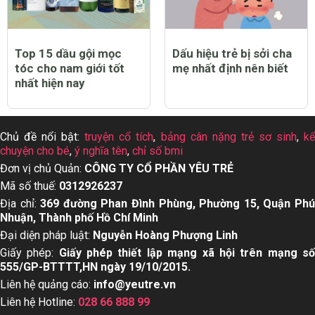
Top 15 dầu gội mọc
Dấu hiệu trẻ bị sởi cha
tóc cho nam giới tốt
mẹ nhất định nên biết
nhất hiện nay
Chủ đề nổi bật:
truyện cổ tích
,
bảng cân nặng trẻ sơ sinh
,
k
chuyện cho bé
,
ý nghĩa tên
,
chỉ số bmi
Đơn vị chủ Quản:
CÔNG TY CỔ PHẦN YÊU TRẺ
Mã số thuế:
0312926237
Địa chỉ:
369 đường Phan Đình Phùng, Phường 15, Quận Ph
Nhuận, Thành phố Hồ Chí Minh
Đại diện pháp luật:
Nguyễn Hoàng Phượng Linh
Giấy phép:
Giấy phép thiết lập mạng xã hội trên mạng s
555/GP-BTTTT,HN ngày 19/10/2015.
Liên hệ quảng cáo:
info@yeutre.vn
Liên hệ Hotline:
028 66 888 99