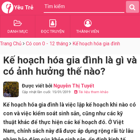
Yêu Trẻ
DANH MỤC
ĐỌC TRUYỆN
THÀNH VIÊN
Trang Chủ
Có con 0 - 12 tháng
Kế hoạch hóa gia đình
Kế hoạch hóa gia đình là gì và
có ảnh hưởng thế nào?
Được viết bởi
Nguyễn Thị Tuyết
Cập nhật lần cuối: 15/01/2019
Tài liệu tham khảo
Kế hoạch hóa gia đình là việc lập kế hoạch khi nào có
con và việc kiểm soát sinh sản, cũng như các kỹ
thuật khác để thực hiện các kế hoạch đó. Ở Việt
Nam, chính sách này đã được áp dụng rộng rãi từ lâu
nhằm bảo đảm sức khỏe sinh sản, ổn định kinh tế,