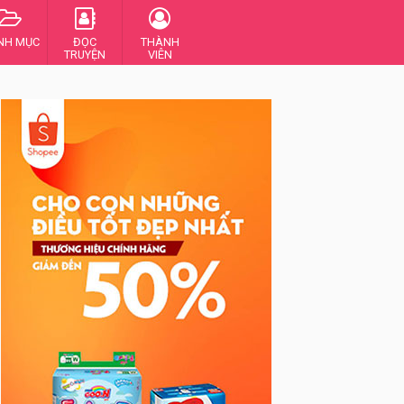
NH MỤC
ĐỌC
THÀNH
TRUYỆN
VIÊN