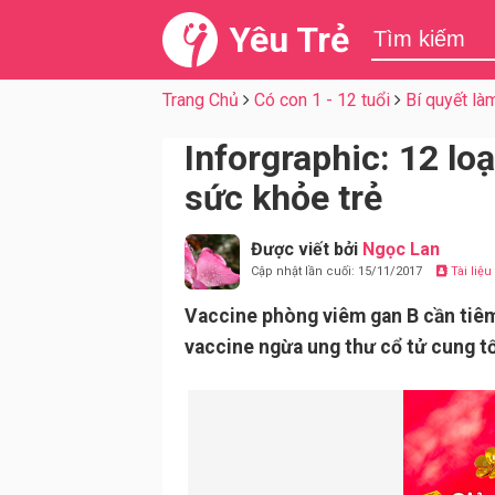
Yêu Trẻ
Trang Chủ
Có con 1 - 12 tuổi
Bí quyết là
Inforgraphic: 12 lo
sức khỏe trẻ
Được viết bởi
Ngọc Lan
Cập nhật lần cuối: 15/11/2017
Tài liệ
Vaccine phòng viêm gan B cần tiêm
vaccine ngừa ung thư cổ tử cung tố