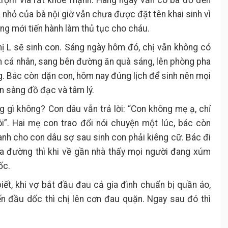
 trộm vía rất khỏe mạnh. Hàng ngày vẫn có bà đỡ đến
nhỏ của bà nội giờ vẫn chưa được đặt tên khai sinh vì
ng mới tiến hành làm thủ tục cho cháu.
chị L sẽ sinh con. Sáng ngày hôm đó, chị vẫn không có
nh cá nhân, sang bên đường ăn quà sáng, lên phòng pha
g. Bác còn dặn con, hôm nay đúng lịch để sinh nên mọi
n sàng đồ đạc và tâm lý.
 gì không? Con dâu vẫn trả lời: “Con không mẹ ạ, chỉ
i”. Hai mẹ con trao đổi nói chuyện một lúc, bác còn
canh cho con dâu sợ sau sinh con phải kiêng cữ. Bác đi
ia đường thì khi về gần nhà thấy mọi người đang xúm
ốc.
iết, khi vợ bắt đầu đau cả gia đình chuẩn bị quần áo,
đầu dốc thì chị lên cơn đau quặn. Ngay sau đó thì