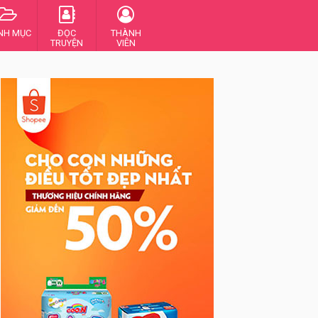
NH MỤC
ĐỌC
THÀNH
TRUYỆN
VIÊN