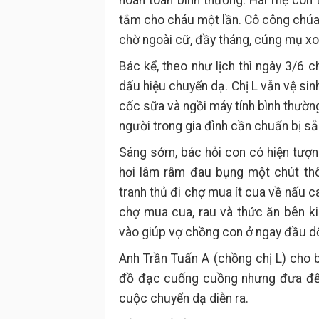
hoàn toàn bình thường. Hai mẹ con
tắm cho cháu một lần. Cô công chúa 
chờ ngoài cữ, đầy tháng, cúng mụ xo
Bác kể, theo như lịch thì ngày 3/6 
dấu hiệu chuyển dạ. Chị L vẫn vệ si
cốc sữa và ngồi máy tính bình thườn
người trong gia đình cần chuẩn bị sẵ
Sáng sớm, bác hỏi con có hiện tượng
hơi lâm râm đau bụng một chút thô
tranh thủ đi chợ mua ít cua về nấu 
chợ mua cua, rau và thức ăn bên k
vào giúp vợ chồng con ở ngay đầu d
Anh Trần Tuấn A (chồng chị L) cho b
đồ đạc cuống cuồng nhưng đưa đến 
cuộc chuyển dạ diễn ra.