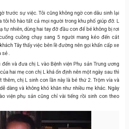
gờ trước sự việc. Tôi cũng không ngờ con dâu sinh lại
a tôi hô hào tất cả mọi người trong khu phố giúp đỡ. L
 tự nhiên, dùng hai tay đỡ đầu con để bé không bị rơi
ế cuống cuồng chạy sang 5 người mang kéo đến cắt
khách Tây thấy việc bên lề đường nên gọi khẩn cấp xe
 sẻ .
 đến và đưa chị L vào Bệnh viện Phụ sản Trung ương
của hai mẹ con chị L khá ổn định nên một ngày sau thì
 thêm, chị L sinh con lần này là bé thứ 2. Trộm vía và
dễ dàng và không khó khăn như nhiều mẹ khác. Ngày
o viện phụ sản cũng chỉ vài tiếng rồi sinh con theo