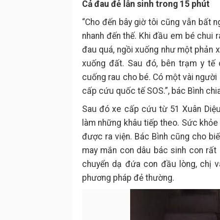
Cả đau đẻ lẫn sinh trong 15 phút
“Cho đến bây giờ tôi cũng vẫn bất n
nhanh đến thế. Khi đầu em bé chui r
đau quá, ngồi xuống như một phản xạ
xuống đất. Sau đó, bên trạm y t
cuống rau cho bé. Có một vài người 
cấp cứu quốc tế SOS.”, bác Bình chia
Sau đó xe cấp cứu từ 51 Xuân Diệu
làm những khâu tiếp theo. Sức khỏe 
được ra viện. Bác Bình cũng cho biết
may mắn con dâu bác sinh con rất 
chuyển dạ đứa con đầu lòng, chị và
phương pháp đẻ thường.