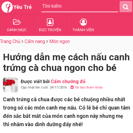
Yêu Trẻ
DANH MỤC
ĐỌC TRUYỆN
THÀNH VIÊN
Trang Chủ
Cẩm nang
Món ngon
Hướng dẫn mẹ cách nấu canh
trứng cà chua ngon cho bé
Được viết bởi
Cẩm chướng đỏ
Cập nhật lần cuối: 24/11/2016
Tài liệu tham khảo
Canh trứng cà chua được các bé chuộng nhiều nhất
trong số các món canh mẹ nấu. Có lẽ bé chỉ quan tâm
đến sắc bắt mắt của món canh ngon này nhưng mẹ
thì nhắm vào dinh dưỡng đấy nhé!