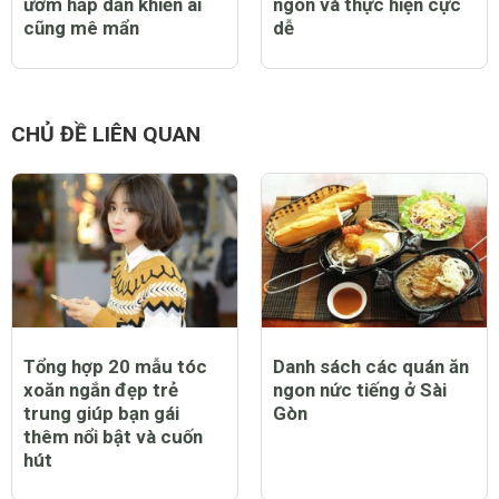
ươm hấp dẫn khiến ai
ngon và thực hiện cực
cũng mê mẩn
dễ
CHỦ ĐỀ LIÊN QUAN
Tổng hợp 20 mẫu tóc
Danh sách các quán ăn
xoăn ngắn đẹp trẻ
ngon nức tiếng ở Sài
trung giúp bạn gái
Gòn
thêm nổi bật và cuốn
hút