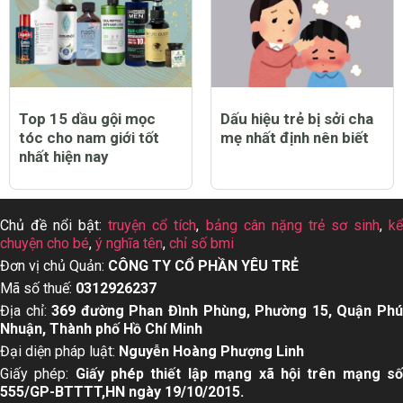
Top 15 dầu gội mọc
Dấu hiệu trẻ bị sởi cha
tóc cho nam giới tốt
mẹ nhất định nên biết
nhất hiện nay
Chủ đề nổi bật:
truyện cổ tích
,
bảng cân nặng trẻ sơ sinh
,
k
chuyện cho bé
,
ý nghĩa tên
,
chỉ số bmi
Đơn vị chủ Quản:
CÔNG TY CỔ PHẦN YÊU TRẺ
Mã số thuế:
0312926237
Địa chỉ:
369 đường Phan Đình Phùng, Phường 15, Quận Ph
Nhuận, Thành phố Hồ Chí Minh
Đại diện pháp luật:
Nguyễn Hoàng Phượng Linh
Giấy phép:
Giấy phép thiết lập mạng xã hội trên mạng s
555/GP-BTTTT,HN ngày 19/10/2015.