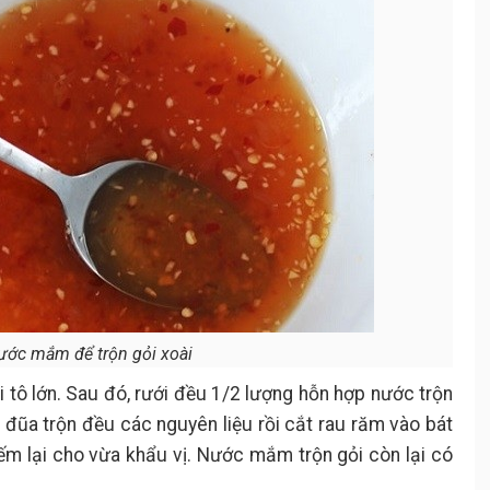
ước mắm để trộn gỏi xoài
 tô lớn. Sau đó, rưới đều 1/2 lượng hỗn hợp nước trộn
c đũa trộn đều các nguyên liệu rồi cắt rau răm vào bát
nếm lại cho vừa khẩu vị. Nước mắm trộn gỏi còn lại có