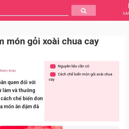
DA
 món gỏi xoài chua cay
Nguyên liệu cần có:
.
u tham khảo
Cách chế biến món gỏi xoài chua
.
cay
hân quen đối với
ử làm và thưởng
cách chế biến đơn
 ra món ăn đậm đà