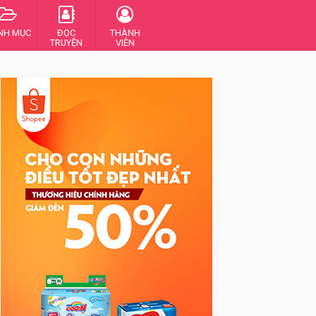
NH MỤC
ĐỌC
THÀNH
TRUYỆN
VIÊN