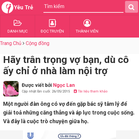
Yêu Trẻ
DANH MỤC
ĐỌC TRUYỆN
THÀNH VIÊN
Trang Chủ
Cộng đồng
Hãy trân trọng vợ bạn, dù cô
ấy chỉ ở nhà làm nội trợ
Được viết bởi
Ngọc Lan
Cập nhật lần cuối: 26/05/2015
Tài liệu tham khảo
Một người đàn ông có vợ đến gặp bác sỹ tâm lý để
giải toả những căng thẳng và áp lực trong cuộc sống.
Và đây là cuộc trò chuyện giữa họ.