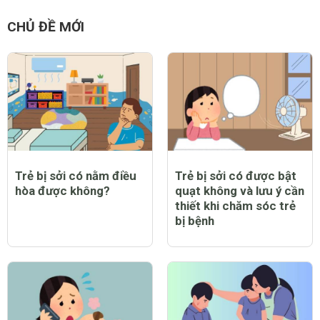
CHỦ ĐỀ MỚI
Trẻ bị sởi có nằm điều
Trẻ bị sởi có được bật
hòa được không?
quạt không và lưu ý cần
thiết khi chăm sóc trẻ
bị bệnh