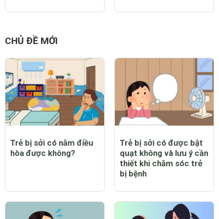
CHỦ ĐỀ MỚI
Trẻ bị sởi có nằm điều
Trẻ bị sởi có được bật
hòa được không?
quạt không và lưu ý cần
thiết khi chăm sóc trẻ
bị bệnh