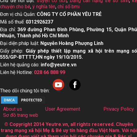
Chủ đề nổi bật:
truyện cổ tích
,
bảng cân nặng trẻ sơ sinh
,
k
chuyện cho bé
,
ý nghĩa tên
,
chỉ số bmi
Đơn vị chủ Quản:
CÔNG TY CỔ PHẦN YÊU TRẺ
Mã số thuế:
0312926237
Địa chỉ:
369 đường Phan Đình Phùng, Phường 15, Quận Ph
Nhuận, Thành phố Hồ Chí Minh
Đại diện pháp luật:
Nguyễn Hoàng Phượng Linh
Giấy phép:
Giấy phép thiết lập mạng xã hội trên mạng s
555/GP-BTTTT,HN ngày 19/10/2015.
Liên hệ quảng cáo:
info@yeutre.vn
Liên hệ Hotline:
028 66 888 99
Theo dõi chúng tôi trên:
About us
User Agreement
Privacy Policy
Sơ đồ trang web
© Copyright 2014 Yeutre.vn, all rights reserved. Chuyên
trang mạng xã hội Mẹ & Bé uy tín hàng đầu Việt Nam. Với nội
dung được viết và tham vấn bởi các chuyên gia & Bác sĩ