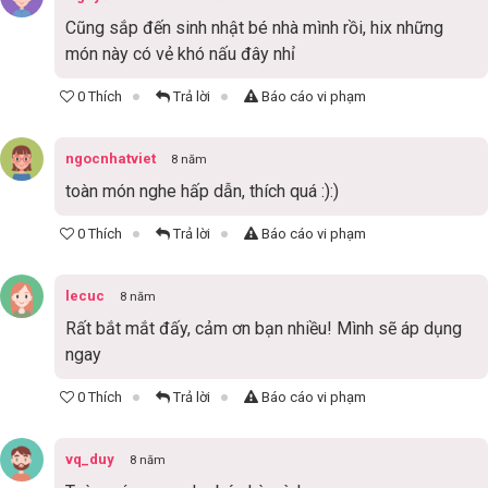
Cũng sắp đến sinh nhật bé nhà mình rồi, hix những
món này có vẻ khó nấu đây nhỉ
0 Thích
Trả lời
Báo cáo vi phạm
ngocnhatviet
8 năm
toàn món nghe hấp dẫn, thích quá :):)
0 Thích
Trả lời
Báo cáo vi phạm
lecuc
8 năm
Rất bắt mắt đấy, cảm ơn bạn nhiều! Mình sẽ áp dụng
ngay
0 Thích
Trả lời
Báo cáo vi phạm
vq_duy
8 năm