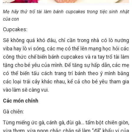
Mẹ hãy thử trổ tài làm bánh cupcakes trong tiệc sinh nhật
của con
Cupcakes:
Sẽ không quá khó đâu, chỉ cần trong nhà có lò nướng
viba hay lò vi sóng, các mẹ có thể lên mạng học hỏi các
công thức chế biến bánh cupcakes và ra tay trổ tài làm
tặng cho bé yêu của mình. Để tăng sự hấp dẫn, các mẹ
có thể biến tấu cách trang trí bánh theo ý mình bằng
các loại trái cây khác nhau, kể cả cho bé yêu tham gia
vào làm sẽ càng vui.
Các món chính
Gà chiên:
Từng miếng ức gà, cánh gà, đùi gà... tẩm bột chiên giòn,
vừa thơm, vừa ngon chắc chắn sẽ làm “đã” khẩu vị của