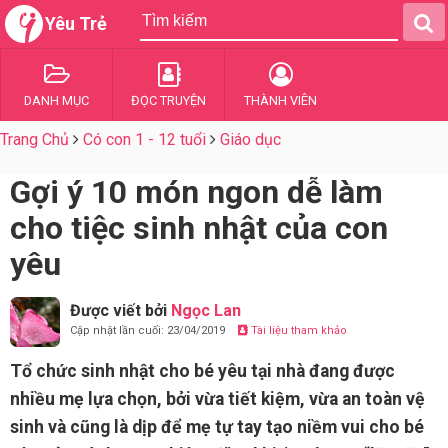
Yêu Trẻ
DANH MỤC
ĐỌC TRUYỆN
THÀNH VIÊN
Trang Chủ
Có con 1 - 12 tuổi
Giáo dục
Gợi ý 10 món ngon dễ làm
cho tiệc sinh nhật của con
yêu
Được viết bởi
Ngọc Lan
Cập nhật lần cuối: 23/04/2019
Tài liệu tham khảo
Tổ chức sinh nhật cho bé yêu tại nhà đang được
nhiều mẹ lựa chọn, bởi vừa tiết kiệm, vừa an toàn vệ
sinh và cũng là dịp để mẹ tự tay tạo niềm vui cho bé