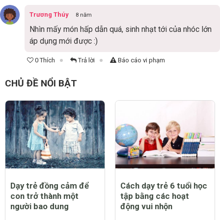
Trương Thúy
8 năm
Nhìn mấy món hấp dẫn quá, sinh nhạt tới của nhóc lớn
áp dụng mới được :)
0 Thích
Trả lời
Báo cáo vi phạm
CHỦ ĐỀ NỔI BẬT
Dạy trẻ đồng cảm để
Cách dạy trẻ 6 tuổi học
con trở thành một
tập bằng các hoạt
người bao dung
động vui nhộn