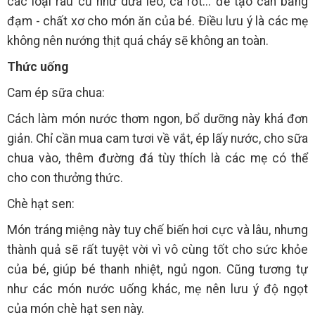
các loại rau cũ như dưa leo, cà rốt... để tạo cân bằng
đạm - chất xơ cho món ăn của bé. Điều lưu ý là các mẹ
không nên nướng thịt quá cháy sẽ không an toàn.
Thức uống
Cam ép sữa chua:
Cách làm món nước thơm ngon, bổ dưỡng này khá đơn
giản. Chỉ cần mua cam tươi về vắt, ép lấy nước, cho sữa
chua vào, thêm đường đá tùy thích là các mẹ có thể
cho con thưởng thức.
Chè hạt sen:
Món tráng miệng này tuy chế biến hơi cực và lâu, nhưng
thành quả sẽ rất tuyệt vời vì vô cùng tốt cho sức khỏe
của bé, giúp bé thanh nhiệt, ngủ ngon. Cũng tương tự
như các món nước uống khác, mẹ nên lưu ý độ ngọt
của món chè hạt sen này.