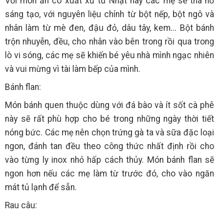
Với món ăn có xuất xứ từ Nhật này các mẹ sẽ tha hồ
sáng tạo, với nguyên liệu chính từ bột nếp, bột ngô và
nhân làm từ mè đen, đậu đỏ, dâu tây, kem... Bột bánh
trộn nhuyễn, đều, cho nhân vào bên trong rồi qua trong
lò vi sóng, các mẹ sẽ khiến bé yêu nhà mình ngạc nhiên
và vui mừng vì tài làm bếp của mình.
Bánh flan:
Món bánh quen thuộc dùng với đá bào và ít sốt cà phê
này sẽ rất phù hợp cho bé trong những ngày thời tiết
nóng bức. Các mẹ nên chọn trứng gà ta và sữa đặc loại
ngon, đánh tan đều theo công thức nhất định rồi cho
vào từng ly inox nhỏ hấp cách thủy. Món bánh flan sẽ
ngon hơn nếu các mẹ làm từ trước đó, cho vào ngăn
mát tủ lạnh để sẵn.
Rau câu: