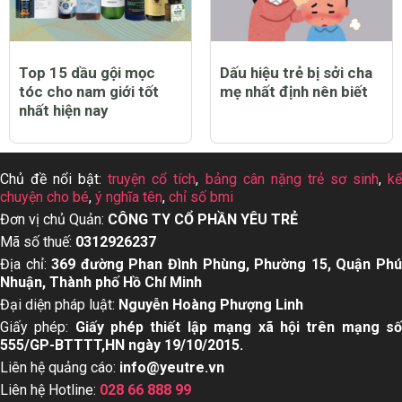
Top 15 dầu gội mọc
Dấu hiệu trẻ bị sởi cha
tóc cho nam giới tốt
mẹ nhất định nên biết
nhất hiện nay
Chủ đề nổi bật:
truyện cổ tích
,
bảng cân nặng trẻ sơ sinh
,
k
chuyện cho bé
,
ý nghĩa tên
,
chỉ số bmi
Đơn vị chủ Quản:
CÔNG TY CỔ PHẦN YÊU TRẺ
Mã số thuế:
0312926237
Địa chỉ:
369 đường Phan Đình Phùng, Phường 15, Quận Ph
Nhuận, Thành phố Hồ Chí Minh
Đại diện pháp luật:
Nguyễn Hoàng Phượng Linh
Giấy phép:
Giấy phép thiết lập mạng xã hội trên mạng s
555/GP-BTTTT,HN ngày 19/10/2015.
Liên hệ quảng cáo:
info@yeutre.vn
Liên hệ Hotline:
028 66 888 99