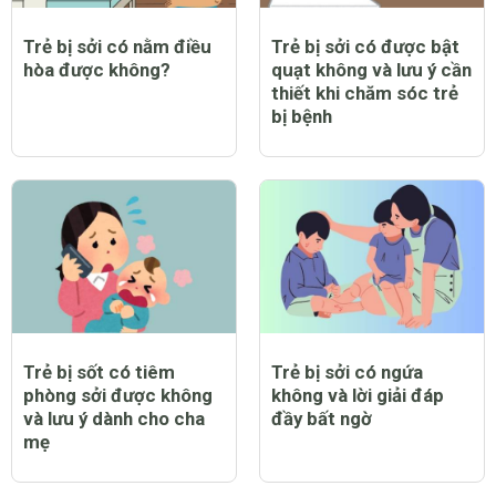
Trẻ bị sởi có nằm điều
Trẻ bị sởi có được bật
hòa được không?
quạt không và lưu ý cần
thiết khi chăm sóc trẻ
bị bệnh
Trẻ bị sốt có tiêm
Trẻ bị sởi có ngứa
phòng sởi được không
không và lời giải đáp
và lưu ý dành cho cha
đầy bất ngờ
mẹ