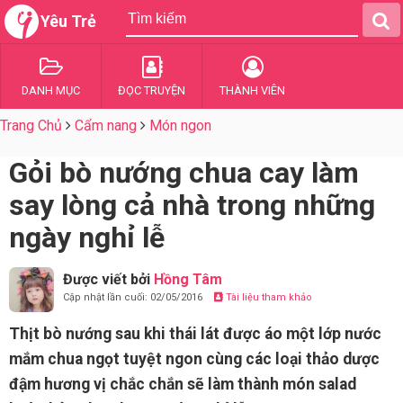
Yêu Trẻ
DANH MỤC
ĐỌC TRUYỆN
THÀNH VIÊN
Trang Chủ
Cẩm nang
Món ngon
Gỏi bò nướng chua cay làm
say lòng cả nhà trong những
ngày nghỉ lễ
Được viết bởi
Hồng Tâm
Cập nhật lần cuối: 02/05/2016
Tài liệu tham khảo
Thịt bò nướng sau khi thái lát được áo một lớp nước
mắm chua ngọt tuyệt ngon cùng các loại thảo dược
đậm hương vị chắc chắn sẽ làm thành món salad