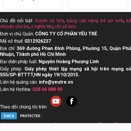
Chủ đề nổi bật:
truyện cổ tích
,
bảng cân nặng trẻ sơ sinh
,
k
chuyện cho bé
,
ý nghĩa tên
,
chỉ số bmi
Đơn vị chủ Quản:
CÔNG TY CỔ PHẦN YÊU TRẺ
Mã số thuế:
0312926237
Địa chỉ:
369 đường Phan Đình Phùng, Phường 15, Quận Ph
Nhuận, Thành phố Hồ Chí Minh
Đại diện pháp luật:
Nguyễn Hoàng Phượng Linh
Giấy phép:
Giấy phép thiết lập mạng xã hội trên mạng s
555/GP-BTTTT,HN ngày 19/10/2015.
Liên hệ quảng cáo:
info@yeutre.vn
Liên hệ Hotline:
028 66 888 99
Theo dõi chúng tôi trên:
About us
User Agreement
Privacy Policy
Sơ đồ trang web