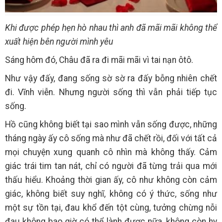
Khi được phép hẹn hò nhau thì anh đã mãi mãi không thể
xuất hiện bên người mình yêu
Sáng hôm đó, Châu đã ra đi mãi mãi vì tai nạn ôtô.
Như vậy đấy, đang sống sờ sờ ra đấy bỗng nhiên chết
đi. Vĩnh viễn. Nhưng người sống thì vẫn phải tiếp tục
sống.
Hồ cũng không biết tại sao mình vẫn sống được, những
tháng ngày ấy cô sống mà như đã chết rồi, đối với tất cả
mọi chuyện xung quanh cô nhìn mà không thấy. Cảm
giác trái tim tan nát, chỉ có người đã từng trải qua mới
thấu hiểu. Khoảng thời gian ấy, cô như không còn cảm
giác, không biết suy nghĩ, không có ý thức, sống như
một sự tồn tại, đau khổ đến tột cùng, tưởng chừng nỗi
đau không bao giờ có thể lành được nữa, không còn hy