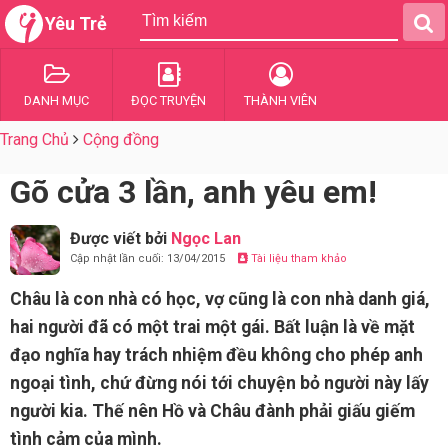
Yêu Trẻ
DANH MỤC
ĐỌC TRUYỆN
THÀNH VIÊN
Trang Chủ
Cộng đồng
Gõ cửa 3 lần, anh yêu em!
Được viết bởi
Ngọc Lan
Cập nhật lần cuối: 13/04/2015
Tài liệu tham khảo
Châu là con nhà có học, vợ cũng là con nhà danh giá,
hai người đã có một trai một gái. Bất luận là về mặt
đạo nghĩa hay trách nhiệm đều không cho phép anh
ngoại tình, chứ đừng nói tới chuyện bỏ người này lấy
người kia. Thế nên Hồ và Châu đành phải giấu giếm
tình cảm của mình.