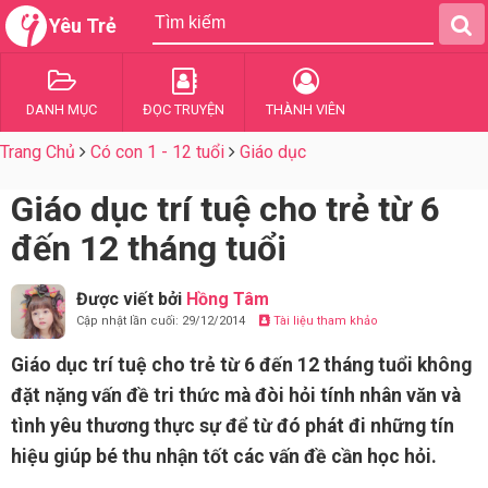
Yêu Trẻ
DANH MỤC
ĐỌC TRUYỆN
THÀNH VIÊN
Trang Chủ
Có con 1 - 12 tuổi
Giáo dục
Giáo dục trí tuệ cho trẻ từ 6
đến 12 tháng tuổi
Được viết bởi
Hồng Tâm
Cập nhật lần cuối: 29/12/2014
Tài liệu tham khảo
Giáo dục trí tuệ cho trẻ từ 6 đến 12 tháng tuổi không
đặt nặng vấn đề tri thức mà đòi hỏi tính nhân văn và
tình yêu thương thực sự để từ đó phát đi những tín
hiệu giúp bé thu nhận tốt các vấn đề cần học hỏi.