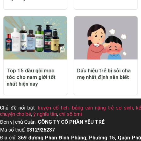
Top 15 dầu gội mọc
Dấu hiệu trẻ bị sởi cha
tóc cho nam giới tốt
mẹ nhất định nên biết
nhất hiện nay
Chủ đề nổi bật:
truyện cổ tích
,
bảng cân nặng trẻ sơ sinh
,
k
chuyện cho bé
,
ý nghĩa tên
,
chỉ số bmi
Đơn vị chủ Quản:
CÔNG TY CỔ PHẦN YÊU TRẺ
Mã số thuế:
0312926237
Địa chỉ:
369 đường Phan Đình Phùng, Phường 15, Quận Ph