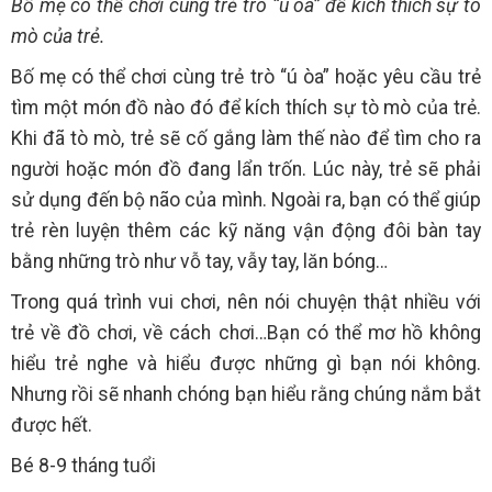
Bố mẹ có thể chơi cùng trẻ trò “ú òa” để kích thích sự tò
mò của trẻ.
Bố mẹ có thể chơi cùng trẻ trò “ú òa” hoặc yêu cầu trẻ
tìm một món đồ nào đó để kích thích sự tò mò của trẻ.
Khi đã tò mò, trẻ sẽ cố gắng làm thế nào để tìm cho ra
người hoặc món đồ đang lẩn trốn. Lúc này, trẻ sẽ phải
sử dụng đến bộ não của mình. Ngoài ra, bạn có thể giúp
trẻ rèn luyện thêm các kỹ năng vận động đôi bàn tay
bằng những trò như vỗ tay, vẫy tay, lăn bóng…
Trong quá trình vui chơi, nên nói chuyện thật nhiều với
trẻ về đồ chơi, về cách chơi…Bạn có thể mơ hồ không
hiểu trẻ nghe và hiểu được những gì bạn nói không.
Nhưng rồi sẽ nhanh chóng bạn hiểu rằng chúng nắm bắt
được hết.
Bé 8-9 tháng tuổi