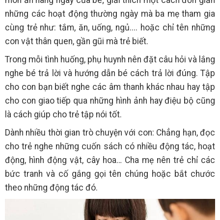
món ăn hàng ngày của bé; giải thích một cách đơn giản
những các hoạt động thường ngày mà ba mẹ tham gia
cùng trẻ như: tắm, ăn, uống, ngủ.... hoặc chỉ tên những
con vật thân quen, gần gũi mà trẻ biết.
Trong mỗi tình huống, phụ huynh nên đặt câu hỏi và lắng
nghe bé trả lời và hướng dẫn bé cách trả lời đúng. Tập
cho con bạn biết nghe các âm thanh khác nhau hay tập
cho con giao tiếp qua những hình ảnh hay điệu bộ cũng
là cách giúp cho trẻ tập nói tốt.
Dành nhiều thời gian trò chuyện với con: Chẳng hạn, đọc
cho trẻ nghe những cuốn sách có nhiều động tác, hoạt
động, hình động vật, cây hoa… Cha mẹ nên trẻ chỉ các
bức tranh và cố gắng gọi tên chúng hoặc bắt chước
theo những động tác đó.