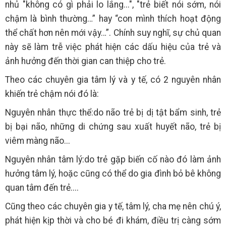
nhủ "không có gì phải lo lắng...", "trẻ biết nói sớm, nói
chậm là bình thường…” hay “con mình thích hoạt động
thể chất hơn nên mới vậy…”. Chính suy nghĩ, sự chủ quan
này sẽ làm trễ việc phát hiện các dấu hiệu của trẻ và
ảnh hưởng đến thời gian can thiệp cho trẻ.
Theo các chuyên gia tâm lý và y tế, có 2 nguyên nhân
khiến trẻ chậm nói đó là:
Nguyên nhân thực thể:do não trẻ bị dị tật bẩm sinh, trẻ
bị bại não, những di chứng sau xuất huyết não, trẻ bị
viêm màng não...
Nguyên nhân tâm lý:do trẻ gặp biến cố nào đó làm ảnh
hưởng tâm lý, hoặc cũng có thể do gia đình bỏ bê không
quan tâm đến trẻ....
Cũng theo các chuyên gia y tế, tâm lý, cha mẹ nên chú ý,
phát hiện kịp thời và cho bé đi khám, điều trị càng sớm