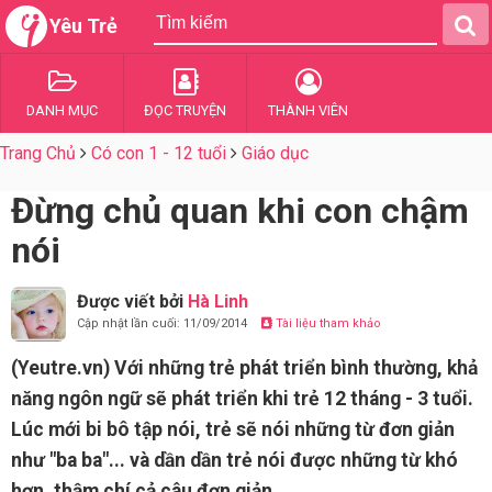
Yêu Trẻ
DANH MỤC
ĐỌC TRUYỆN
THÀNH VIÊN
Trang Chủ
Có con 1 - 12 tuổi
Giáo dục
Đừng chủ quan khi con chậm
nói
Được viết bởi
Hà Linh
Cập nhật lần cuối: 11/09/2014
Tài liệu tham khảo
(Yeutre.vn) Với những trẻ phát triển bình thường, khả
năng ngôn ngữ sẽ phát triển khi trẻ 12 tháng - 3 tuổi.
Lúc mới bi bô tập nói, trẻ sẽ nói những từ đơn giản
như "ba ba"... và dần dần trẻ nói được những từ khó
hơn, thậm chí cả câu đơn giản.