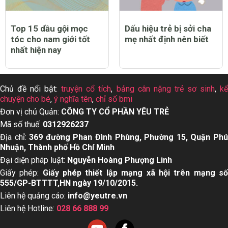
Top 15 dầu gội mọc
Dấu hiệu trẻ bị sởi cha
tóc cho nam giới tốt
mẹ nhất định nên biết
nhất hiện nay
Chủ đề nổi bật:
truyện cổ tích
,
bảng cân nặng trẻ sơ sinh
,
k
chuyện cho bé
,
ý nghĩa tên
,
chỉ số bmi
Đơn vị chủ Quản:
CÔNG TY CỔ PHẦN YÊU TRẺ
Mã số thuế:
0312926237
Địa chỉ:
369 đường Phan Đình Phùng, Phường 15, Quận Ph
Nhuận, Thành phố Hồ Chí Minh
Đại diện pháp luật:
Nguyễn Hoàng Phượng Linh
Giấy phép:
Giấy phép thiết lập mạng xã hội trên mạng s
555/GP-BTTTT,HN ngày 19/10/2015.
Liên hệ quảng cáo:
info@yeutre.vn
Liên hệ Hotline:
028 66 888 99