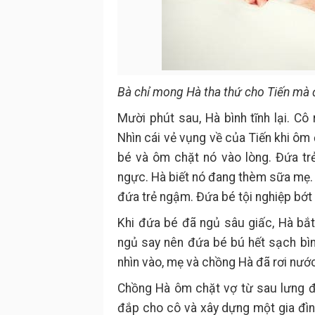
Bà chỉ mong Hà tha thứ cho Tiến mà 
Mười phút sau, Hà bình tĩnh lại. C
Nhìn cái vẻ vụng về của Tiến khi ôm
bé và ôm chặt nó vào lòng. Đứa tr
ngực. Hà biết nó đang thèm sữa mẹ. 
đứa trẻ ngậm. Đứa bé tội nghiệp bớt
Khi đứa bé đã ngủ sâu giấc, Hà bắ
ngủ say nên đứa bé bú hết sạch bìn
nhìn vào, mẹ và chồng Hà đã rơi nướ
Chồng Hà ôm chặt vợ từ sau lưng để
đắp cho cô và xây dựng một gia đì