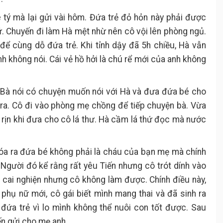
 tý mà lại gửi vài hôm. Đứa trẻ đỏ hỏn này phải được
. Chuyến đi làm Hà mệt nhừ nên cô vội lên phòng ngủ.
để cùng dỗ đứa trẻ. Khi tỉnh dậy đã 5h chiều, Hà vẫn
h không nói. Cái vẻ hồ hởi là chú rể mới của anh không
Bà nói có chuyện muốn nói với Hà và đưa đứa bé cho
 ra. Cô đi vào phòng mẹ chồng để tiếp chuyện bà. Vừa
rịn khi đưa cho cô lá thư. Hà cầm lá thứ đọc mà nước
óa ra đứa bé không phải là cháu của bạn mẹ mà chính
. Người đó kể rằng rất yêu Tiến nhưng cô trót dính vào
i cai nghiện nhưng cô không làm được. Chính điều này,
i phụ nữ mới, cô gái biết mình mang thai và đã sinh ra
đứa trẻ vì lo mình không thể nuôi con tốt được. Sau
n gửi cho mẹ anh.