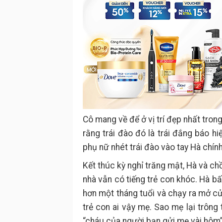
Cô mang về để ở vị trí đẹp nhất tro
rằng trái đào đó là trái đắng báo 
phụ nữ nhét trái đào vào tay Hà chín
Kết thúc kỳ nghỉ trăng mật, Hà và ch
nhà vẫn có tiếng trẻ con khóc. Hà 
hơn một tháng tuổi và chạy ra mở cử
trẻ con ai vậy mẹ. Sao mẹ lại trông 
“cháu của người bạn gửi mẹ vài hôm”