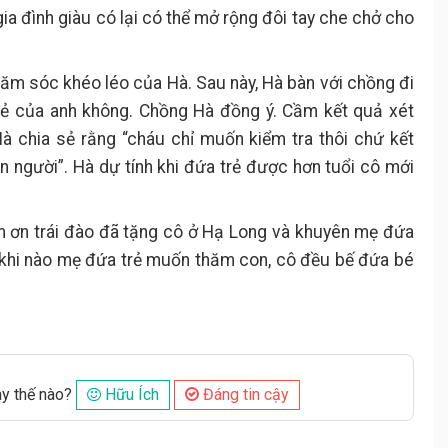
 gia đình giàu có lại có thể mở rộng đôi tay che chở cho
ăm sóc khéo léo của Hà. Sau này, Hà bàn với chồng đi
ẻ của anh không. Chồng Hà đồng ý. Cầm kết quả xét
à chia sẻ rằng “cháu chỉ muốn kiểm tra thôi chứ kết
 người”. Hà dự tính khi đứa trẻ được hơn tuổi cô mới
ơn trái đào đã tặng cô ở Hạ Long và khuyên mẹ đứa
ứ khi nào mẹ đứa trẻ muốn thăm con, cô đều bế đứa bé
ày thế nào?
Hữu Ích
Đáng tin cậy