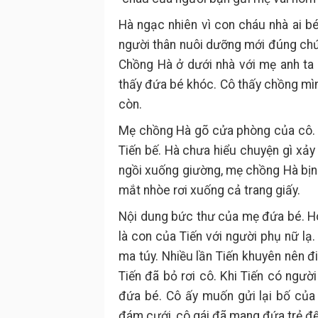
Hà ngạc nhiên vì con cháu nhà ai bé
người thân nuôi dưỡng mới đúng chứ
Chồng Hà ở dưới nhà với mẹ anh ta 
thấy đứa bé khóc. Cô thấy chồng mìn
còn.
Mẹ chồng Hà gõ cửa phòng của cô. 
Tiến bế. Hà chưa hiểu chuyện gì xảy
ngồi xuống giường, mẹ chồng Hà bịn 
mắt nhòe rơi xuống cả trang giấy.
Nội dung bức thư của mẹ đứa bé. H
là con của Tiến với người phụ nữ lạ
ma túy. Nhiều lần Tiến khuyên nên đ
Tiến đã bỏ rơi cô. Khi Tiến có ngườ
đứa bé. Cô ấy muốn gửi lại bố của 
đám cưới, cô gái đã mang đứa trẻ đế