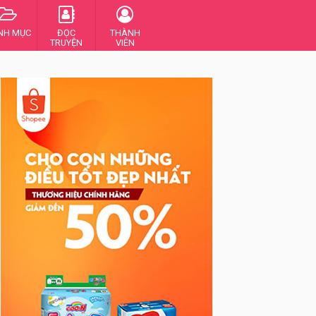
NH MỤC
ĐỌC
THÀNH
TRUYỆN
VIÊN