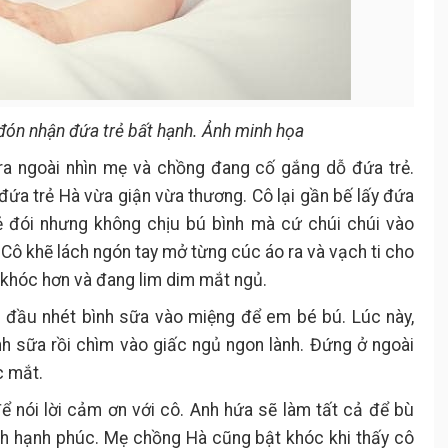
đón nhận đứa trẻ bất hạnh. Ảnh minh họa
ô ra ngoài nhìn mẹ và chồng đang cố gắng dỗ đứa trẻ.
 đứa trẻ Hà vừa giận vừa thương. Cô lại gần bế lấy đứa
ẻ đói nhưng không chịu bú bình mà cứ chúi chúi vào
Cô khẽ lách ngón tay mở từng cúc áo ra và vạch ti cho
 khóc hơn và đang lim dim mắt ngủ.
t đầu nhét bình sữa vào miệng để em bé bú. Lúc này,
h sữa rồi chìm vào giấc ngủ ngon lành. Đứng ở ngoài
c mắt.
 nói lời cảm ơn với cô. Anh hứa sẽ làm tất cả để bù
nh hạnh phúc. Mẹ chồng Hà cũng bật khóc khi thấy cô