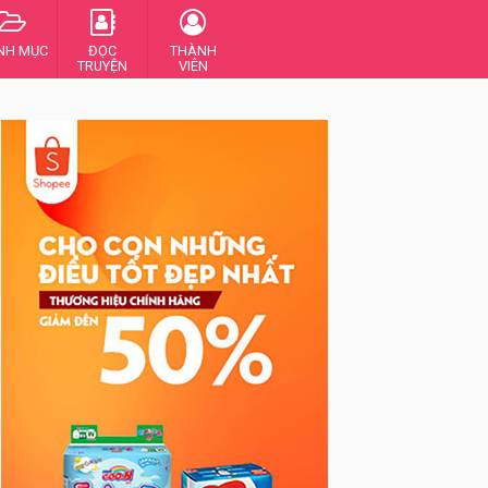
NH MỤC
ĐỌC
THÀNH
TRUYỆN
VIÊN