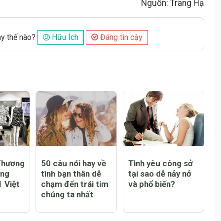
Nguồn: Trang Hạ
ày thế nào?
Hữu Ích
Đáng tin cậy
Thương
50 câu nói hay về
Tình yêu công sở
ang
tình bạn thân dễ
tại sao dễ nảy nở