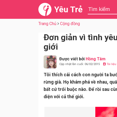
Yêu Trẻ
Trang Chủ
Cộng đồng
Đơn giản vì tình yê
giới
Được viết bởi
Hồng Tâm
Cập nhật lần cuối: 06/02/2015
Tài liệ
Tôi thích cái cách con người ta bư
rừng già. Họ khám phá về nhau, quấ
bất cứ trói buộc nào. Để rồi sau cù
diện với cả thế giới.