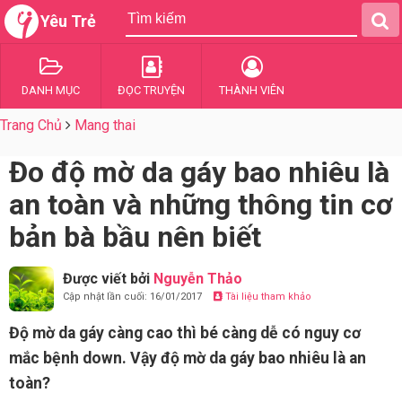
Yêu Trẻ
DANH MỤC
ĐỌC TRUYỆN
THÀNH VIÊN
Trang Chủ
Mang thai
Đo độ mờ da gáy bao nhiêu là
an toàn và những thông tin cơ
bản bà bầu nên biết
Được viết bởi
Nguyễn Thảo
Cập nhật lần cuối: 16/01/2017
Tài liệu tham khảo
Độ mờ da gáy càng cao thì bé càng dễ có nguy cơ
mắc bệnh down. Vậy độ mờ da gáy bao nhiêu là an
toàn?