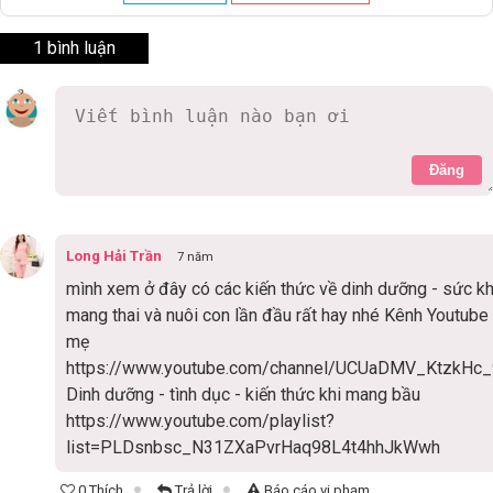
1 bình luận
Đăng
Long Hải Trần
7 năm
mình xem ở đây có các kiến thức về dinh dưỡng - sức k
mang thai và nuôi con lần đầu rất hay nhé Kênh Youtube
mẹ
https://www.youtube.com/channel/UCUaDMV_KtzkH
Dinh dưỡng - tình dục - kiến thức khi mang bầu
https://www.youtube.com/playlist?
list=PLDsnbsc_N31ZXaPvrHaq98L4t4hhJkWwh
0 Thích
Trả lời
Báo cáo vi phạm