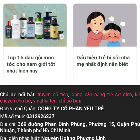
Top 15 dầu gội mọc
Dấu hiệu trẻ bị sởi cha
tóc cho nam giới tốt
mẹ nhất định nên biết
nhất hiện nay
Chủ đề nổi bật:
truyện cổ tích
,
bảng cân nặng trẻ sơ sinh
,
k
chuyện cho bé
,
ý nghĩa tên
,
chỉ số bmi
Đơn vị chủ Quản:
CÔNG TY CỔ PHẦN YÊU TRẺ
Mã số thuế:
0312926237
Địa chỉ:
369 đường Phan Đình Phùng, Phường 15, Quận Ph
Nhuận, Thành phố Hồ Chí Minh
Đại diện pháp luật:
Nguyễn Hoàng Phượng Linh