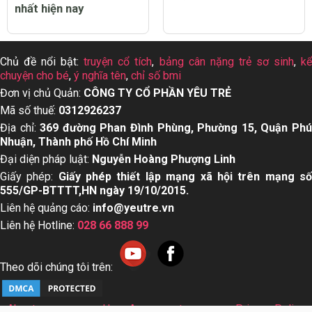
nhất hiện nay
Chủ đề nổi bật:
truyện cổ tích
,
bảng cân nặng trẻ sơ sinh
,
k
chuyện cho bé
,
ý nghĩa tên
,
chỉ số bmi
Đơn vị chủ Quản:
CÔNG TY CỔ PHẦN YÊU TRẺ
Mã số thuế:
0312926237
Địa chỉ:
369 đường Phan Đình Phùng, Phường 15, Quận Ph
Nhuận, Thành phố Hồ Chí Minh
Đại diện pháp luật:
Nguyễn Hoàng Phượng Linh
Giấy phép:
Giấy phép thiết lập mạng xã hội trên mạng s
555/GP-BTTTT,HN ngày 19/10/2015.
Liên hệ quảng cáo:
info@yeutre.vn
Liên hệ Hotline:
028 66 888 99
Theo dõi chúng tôi trên:
About us
User Agreement
Privacy Policy