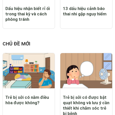
Dấu hiệu nhận biết rỉ ối
13 dấu hiệu cảnh báo
trong thai kỳ và cách
thai nhi gặp nguy hiểm
phòng tránh
CHỦ ĐỀ MỚI
Trẻ bị sởi có nằm điều
Trẻ bị sởi có được bật
hòa được không?
quạt không và lưu ý cần
thiết khi chăm sóc trẻ
bị bệnh