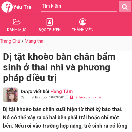
Yêu Trẻ
DANH MỤC
ĐỌC TRUYỆN
THÀNH VIÊN
Trang Chủ
Mang thai
Dị tật khoèo bàn chân bẩm
sinh ở thai nhi và phương
pháp điều trị
Được viết bởi
Hồng Tâm
Cập nhật lần cuối: 10/03/2015
Tài liệu tham khảo
Dị tật khoèo bàn chân xuất hiện từ thời kỳ bào thai.
Nó có thể xảy ra cả hai bên phải trái hoặc chỉ một
bên. Nếu rơi vào trường hợp nặng, trẻ sinh ra có lòng