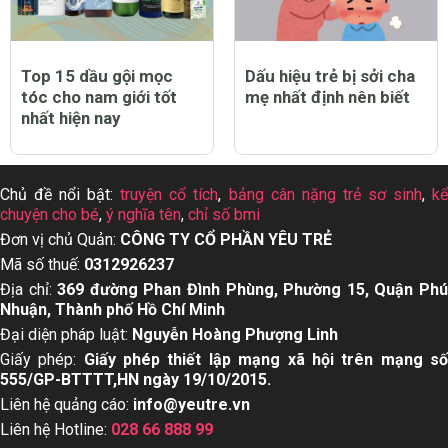
Top 15 dầu gội mọc
Dấu hiệu trẻ bị sởi cha
tóc cho nam giới tốt
mẹ nhất định nên biết
nhất hiện nay
Chủ đề nổi bật:
truyện cổ tích
,
bảng cân nặng trẻ sơ sinh
,
k
chuyện cho bé
,
ý nghĩa tên
,
chỉ số bmi
Đơn vị chủ Quản:
CÔNG TY CỔ PHẦN YÊU TRẺ
Mã số thuế:
0312926237
Địa chỉ:
369 đường Phan Đình Phùng, Phường 15, Quận Ph
Nhuận, Thành phố Hồ Chí Minh
Đại diện pháp luật:
Nguyễn Hoàng Phượng Linh
Giấy phép:
Giấy phép thiết lập mạng xã hội trên mạng s
555/GP-BTTTT,HN ngày 19/10/2015.
Liên hệ quảng cáo:
info@yeutre.vn
Liên hệ Hotline:
028 66 888 99