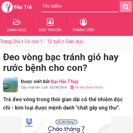
Yêu Trẻ
DANH MỤC
ĐỌC TRUYỆN
THÀNH VIÊN
Trang Chủ
Có con 1 - 12 tuổi
Giáo dục
Đeo vòng bạc tránh gió hay
rước bệnh cho con?
Được viết bởi
Đại Hải Thủy
Cập nhật lần cuối: 02/08/2016
Tài liệu tham khảo
Trẻ đeo vòng trong thời gian dài có thể nhiễm độc
chì - kim loại được mệnh danh "chất gây ung thư".