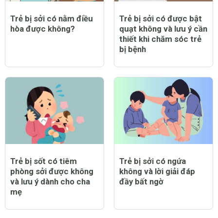
Trẻ bị sởi có nằm điều
Trẻ bị sởi có được bật
hòa được không?
quạt không và lưu ý cần
thiết khi chăm sóc trẻ
bị bệnh
Trẻ bị sốt có tiêm
Trẻ bị sởi có ngứa
phòng sởi được không
không và lời giải đáp
và lưu ý dành cho cha
đầy bất ngờ
mẹ