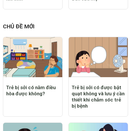
2 loại chi phí mẹ bầu
Điểm mặt những thực
nên tham khảo trước
phẩm ảnh hưởng xấu
khi sinh
đến sữa mẹ
CHỦ ĐỀ MỚI
Trẻ bị sởi có nằm điều
Trẻ bị sởi có được bật
hòa được không?
quạt không và lưu ý cần