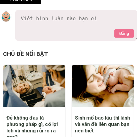
Đăng
longchelsea
8 năm
sinh con đã khổ, nuôi con còn khổ hơn.
0 Thích
Trả lời
Báo cáo vi phạm
CHỦ ĐỀ NỔI BẬT