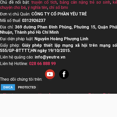
Top 15 dầu gội mọc
Dấu hiệu trẻ bị sởi cha
tóc cho nam giới tốt
mẹ nhất định nên biết
nhất hiện nay
Chủ đề nổi bật:
truyện cổ tích
,
bảng cân nặng trẻ sơ sinh
,
k
chuyện cho bé
,
ý nghĩa tên
,
chỉ số bmi
Đơn vị chủ Quản:
CÔNG TY CỔ PHẦN YÊU TRẺ
Mã số thuế:
0312926237
Địa chỉ:
369 đường Phan Đình Phùng, Phường 15, Quận Ph
Nhuận, Thành phố Hồ Chí Minh
Đại diện pháp luật:
Nguyễn Hoàng Phượng Linh
Giấy phép:
Giấy phép thiết lập mạng xã hội trên mạng s
555/GP-BTTTT,HN ngày 19/10/2015.
Liên hệ quảng cáo:
info@yeutre.vn
Liên hệ Hotline:
028 66 888 99
Theo dõi chúng tôi trên: