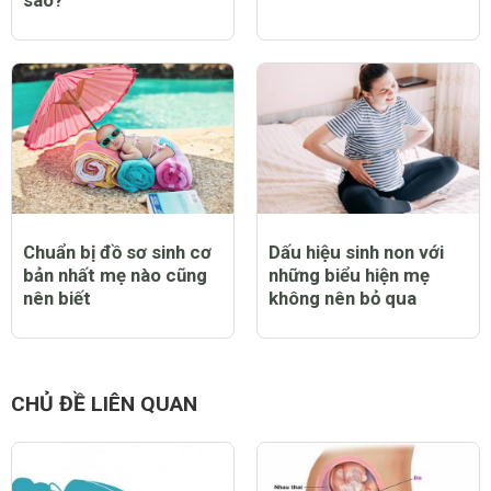
Đẻ không đau là
Sinh mổ bao lâu thì lành
phương pháp gì, có lợi
và vấn đề liên quan bạn
ích và những rủi ro ra
nên biết
sao?
Chuẩn bị đồ sơ sinh cơ
Dấu hiệu sinh non với
bản nhất mẹ nào cũng
những biểu hiện mẹ
nên biết
không nên bỏ qua