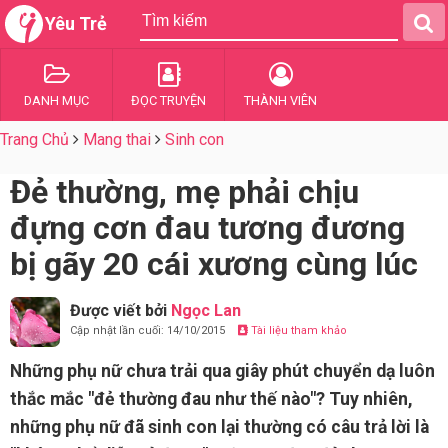
Yêu Trẻ
DANH MỤC
ĐỌC TRUYỆN
THÀNH VIÊN
Trang Chủ
Mang thai
Sinh con
Đẻ thường, mẹ phải chịu
đựng cơn đau tương đương
bị gãy 20 cái xương cùng lúc
Được viết bởi
Ngọc Lan
Cập nhật lần cuối: 14/10/2015
Tài liệu tham khảo
Những phụ nữ chưa trải qua giây phút chuyển dạ luôn
thắc mắc "đẻ thường đau như thế nào"? Tuy nhiên,
những phụ nữ đã sinh con lại thường có câu trả lời là