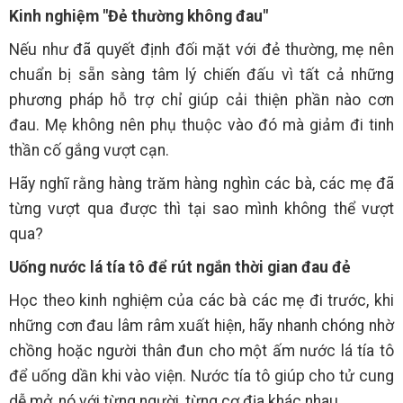
Kinh nghiệm "Đẻ thường không đau"
Nếu như đã quyết định đối mặt với đẻ thường, mẹ nên
chuẩn bị sẵn sàng tâm lý chiến đấu vì tất cả những
phương pháp hỗ trợ chỉ giúp cải thiện phần nào cơn
đau. Mẹ không nên phụ thuộc vào đó mà giảm đi tinh
thần cố gắng vượt cạn.
Hãy nghĩ rằng hàng trăm hàng nghìn các bà, các mẹ đã
từng vượt qua được thì tại sao mình không thể vượt
qua?
Uống nước lá tía tô để rút ngắn thời gian đau đẻ
Học theo kinh nghiệm của các bà các mẹ đi trước, khi
những cơn đau lâm râm xuất hiện, hãy nhanh chóng nhờ
chồng hoặc người thân đun cho một ấm nước lá tía tô
để uống dần khi vào viện. Nước tía tô giúp cho tử cung
dễ mở, nó với từng người, từng cơ địa khác nhau.