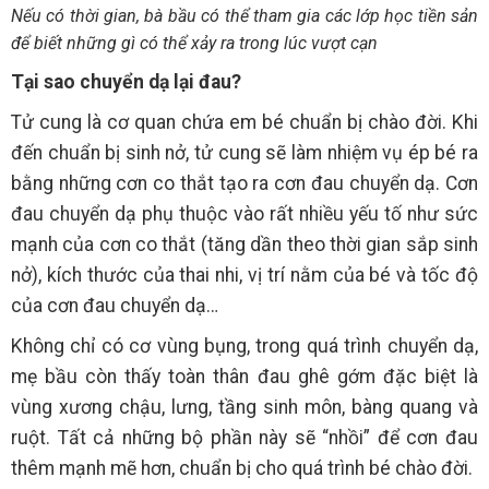
Nếu có thời gian, bà bầu có thể tham gia các lớp học tiền sản
để biết những gì có thể xảy ra trong lúc vượt cạn
Tại sao chuyển dạ lại đau?
Tử cung là cơ quan chứa em bé chuẩn bị chào đời. Khi
đến chuẩn bị sinh nở, tử cung sẽ làm nhiệm vụ ép bé ra
bằng những cơn co thắt tạo ra cơn đau chuyển dạ. Cơn
đau chuyển dạ phụ thuộc vào rất nhiều yếu tố như sức
mạnh của cơn co thắt (tăng dần theo thời gian sắp sinh
nở), kích thước của thai nhi, vị trí nằm của bé và tốc độ
của cơn đau chuyển dạ…
Không chỉ có cơ vùng bụng, trong quá trình chuyển dạ,
mẹ bầu còn thấy toàn thân đau ghê gớm đặc biệt là
vùng xương chậu, lưng, tầng sinh môn, bàng quang và
ruột. Tất cả những bộ phần này sẽ “nhồi” để cơn đau
thêm mạnh mẽ hơn, chuẩn bị cho quá trình bé chào đời.