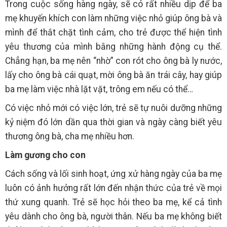
Trong cuộc sống hàng ngày, sẽ có rất nhiều dịp để ba
mẹ khuyến khích con làm những việc nhỏ giúp ông bà và
mình để thắt chặt tình cảm, cho trẻ được thể hiện tình
yêu thương của mình bằng những hành động cụ thể.
Chẳng hạn, ba mẹ nên “nhờ” con rót cho ông bà ly nước,
lấy cho ông bà cái quạt, mời ông bà ăn trái cây, hay giúp
ba mẹ làm việc nhà lặt vặt, trông em nếu có thể…
Có việc nhỏ mới có việc lớn, trẻ sẽ tự nuôi dưỡng những
kỷ niệm đó lớn dần qua thời gian và ngày càng biết yêu
thương ông bà, cha mẹ nhiều hơn.
Làm gương cho con
Cách sống và lối sinh hoạt, ứng xử hàng ngày của ba mẹ
luôn có ảnh hưởng rất lớn đến nhận thức của trẻ về mọi
thứ xung quanh. Trẻ sẽ học hỏi theo ba mẹ, kể cả tình
yêu dành cho ông bà, người thân. Nếu ba mẹ không biết