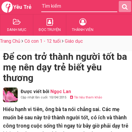
Yêu Trẻ
DANH MỤC
ĐỌC TRUYỆN
THÀNH VIÊN
Trang Chủ
Có con 1 - 12 tuổi
Giáo dục
Để con trở thành người tốt ba
mẹ nên dạy trẻ biết yêu
thương
Được viết bởi
Ngọc Lan
Cập nhật lần cuối: 10/04/2015
Tài liệu tham khảo
Hiếu hạnh vi tiên, ông bà ta nói chẳng sai. Các mẹ
muốn bé sau này trở thành người tốt, có ích và thành
công trong cuộc sống thì ngay từ bây giờ phải dạy trẻ