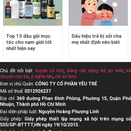
Top 15 dầu gội mọc
Dấu hiệu trẻ bị sởi cha
tóc cho nam giới tốt
mẹ nhất định nên biết
nhất hiện nay
Chủ đề nổi bật:
truyện cổ tích
,
bảng cân nặng trẻ sơ sinh
,
k
chuyện cho bé
,
ý nghĩa tên
,
chỉ số bmi
Đơn vị chủ Quản:
CÔNG TY CỔ PHẦN YÊU TRẺ
Mã số thuế:
0312926237
Địa chỉ:
369 đường Phan Đình Phùng, Phường 15, Quận Ph
Nhuận, Thành phố Hồ Chí Minh
Đại diện pháp luật:
Nguyễn Hoàng Phượng Linh
Giấy phép:
Giấy phép thiết lập mạng xã hội trên mạng s
555/GP-BTTTT,HN ngày 19/10/2015.