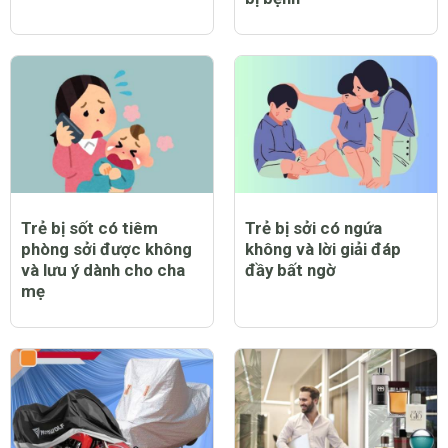
Trẻ bị sốt có tiêm
Trẻ bị sởi có ngứa
phòng sởi được không
không và lời giải đáp
và lưu ý dành cho cha
đầy bất ngờ
mẹ