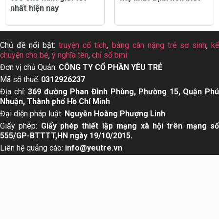
nhất hiện nay
Chủ đề nổi bật:
truyện cổ tích
,
bảng cân nặng trẻ sơ sinh
,
k
chuyện cho bé
,
ý nghĩa tên
,
chỉ số bmi
Đơn vị chủ Quản:
CÔNG TY CỔ PHẦN YÊU TRẺ
Mã số thuế:
0312926237
Địa chỉ:
369 đường Phan Đình Phùng, Phường 15, Quận Ph
Nhuận, Thành phố Hồ Chí Minh
Đại diện pháp luật:
Nguyễn Hoàng Phượng Linh
Giấy phép:
Giấy phép thiết lập mạng xã hội trên mạng s
555/GP-BTTTT,HN ngày 19/10/2015.
Liên hệ quảng cáo:
info@yeutre.vn
Liên hệ Hotline:
028 66 888 99
Theo dõi chúng tôi trên:
About us
User Agreement
Privacy Policy