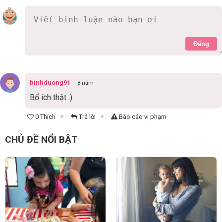
Đăng
binhduong91
8 năm
Bổ ích thật :)
0 Thích
Trả lời
Báo cáo vi phạm
CHỦ ĐỀ NỔI BẬT