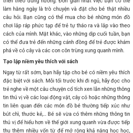
triển theo đúng hướng. Đơn giản nhất việc bạn có thể
làm hằng ngày là trò chuyện và đặt cho bé thật nhiều
câu hỏi. Bạn cũng có thể mua cho bé những món đồ
chơi lắp ráp phức tạp để trẻ tự tháo ra và lắp vào theo
cách của mình. Mặt khác, vào những dịp cuối tuần, bạn
có thể đưa trẻ đến những cánh đồng để trẻ được khám
phá về cỏ cây và các con côn trùng xung quanh mình.
Tạo lập niềm yêu thích với sách
Ngay từ rất sớm, bạn hãy tập cho bé có niềm yêu thích
đặc biệt với sách. Mỗi tối trước khi đi ngủ, hãy đọc cho
trẻ nghe về một câu chuyện cổ tích xen lẫn những thông
tin thú vị về các loại động vật, cây cỏ hoặc những thông
tin liên quan đến các món đồ bé thường tiếp xúc như
bút chì, thước kẻ,… Bé sẽ vừa có thêm những thông tin
thú vị để hiểu hơn về thế giới xung quanh vừa được tiếp
thu thêm nhiều vốn từ để mở rộng khả năng học học,