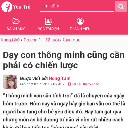
Yêu Trẻ
DANH MỤC
ĐỌC TRUYỆN
THÀNH VIÊN
Trang Chủ
Có con 1 - 12 tuổi
Giáo dục
Dạy con thông minh cũng cần
phải có chiến lược
Được viết bởi
Hồng Tâm
Cập nhật lần cuối: 18/10/2017
Tài liệu tham khảo
“Thông minh vốn sẵn tính trời” đã là chuyện của ngày
hôm trước. Hôm nay và ngay bây giờ bạn vẫn có thể là
người ban tặng cho bé yêu điều đó. Hãy tạm gạt qua
những món ăn bổ dưỡng trí não vì còn rất nhiều cách
khác để bạn tiếp tục “công cuộc” này đấy!