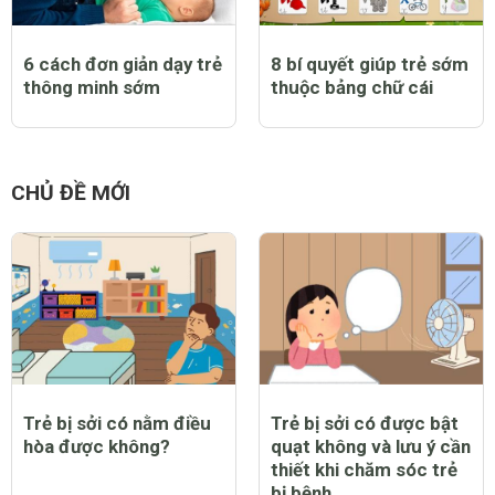
6 cách đơn giản dạy trẻ
8 bí quyết giúp trẻ sớm
thông minh sớm
thuộc bảng chữ cái
CHỦ ĐỀ MỚI
Trẻ bị sởi có nằm điều
Trẻ bị sởi có được bật
hòa được không?
quạt không và lưu ý cần
thiết khi chăm sóc trẻ
bị bệnh