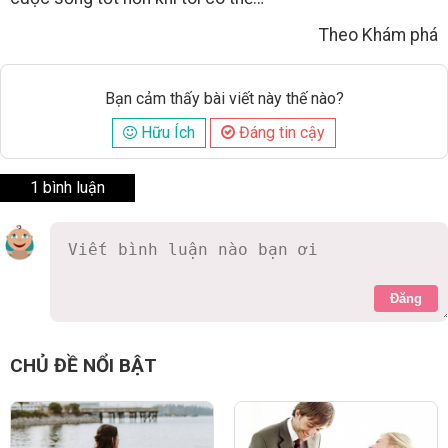
Theo Khám phá
Bạn cảm thấy bài viết này thế nào?
Hữu Ích
Đáng tin cậy
1 bình luận
Đăng
thegioihanghieu517
8 năm
bạn làm thế là đúng đấy
0 Thích
Trả lời
Báo cáo vi phạm