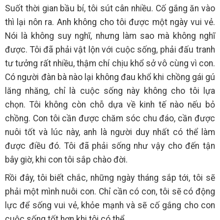
Suốt thời gian bầu bí, tôi sút cân nhiều. Cố gắng ăn vào
thì lại nôn ra. Anh không cho tôi được một ngày vui vẻ.
Nói là không suy nghĩ, nhưng làm sao mà không nghĩ
được. Tôi đã phải vật lộn với cuộc sống, phải đấu tranh
tư tưởng rất nhiều, thậm chí chịu khổ sở vô cùng vì con.
Có người đàn bà nào lại không đau khổ khi chồng gái gú
lăng nhăng, chỉ là cuộc sống này không cho tôi lựa
chọn. Tôi không còn chỗ dựa về kinh tế nào nếu bỏ
chồng. Con tôi cần được chăm sóc chu đáo, cần được
nuôi tốt và lúc này, anh là người duy nhất có thể làm
được điều đó. Tôi đã phải sống như vậy cho đến tận
bây giờ, khi con tôi sắp chào đời.
Rồi đây, tôi biết chắc, những ngày tháng sắp tới, tôi sẽ
phải một mình nuôi con. Chỉ cần có con, tôi sẽ có động
lực để sống vui vẻ, khỏe mạnh và sẽ cố gắng cho con
cuộc sống tốt hơn khi tôi có thể…