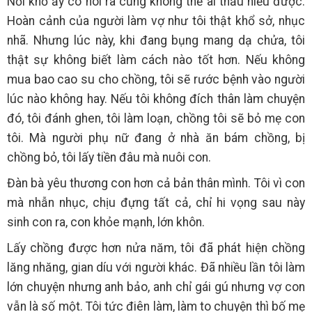
Nỗi khổ ấy có nói ra cũng không thể ai thấu hiểu được.
Hoàn cảnh của người làm vợ như tôi thật khổ sở, nhục
nhã. Nhưng lúc này, khi đang bụng mang dạ chửa, tôi
thật sự không biết làm cách nào tốt hơn. Nếu không
mua bao cao su cho chồng, tôi sẽ rước bệnh vào người
lúc nào không hay. Nếu tôi không đích thân làm chuyện
đó, tôi đánh ghen, tôi làm loạn, chồng tôi sẽ bỏ mẹ con
tôi. Mà người phụ nữ đang ở nhà ăn bám chồng, bị
chồng bỏ, tôi lấy tiền đâu mà nuôi con.
Đàn bà yêu thương con hơn cả bản thân mình. Tôi vì con
mà nhẫn nhục, chịu đựng tất cả, chỉ hi vọng sau này
sinh con ra, con khỏe mạnh, lớn khôn.
Lấy chồng được hơn nửa năm, tôi đã phát hiện chồng
lăng nhăng, gian díu với người khác. Đã nhiều lần tôi làm
lớn chuyện nhưng anh bảo, anh chỉ gái gú nhưng vợ con
vẫn là số một. Tôi tức điên làm, làm to chuyện thì bố mẹ