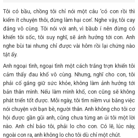
Tôi có bầu, chồng tôi chỉ nói một câu ‘có con rồi thì
kiếm ít chuyện thôi, đừng làm hại con’. Nghe vậy, tôi cay
đắng vô cùng. Tôi nói với anh, vì bầub í nên đừng có
khiến tôi sốc, tôi suy nghĩ, sẽ ảnh hưởng tới con. Anh
nghe bùi tai nhưng chỉ được vài hôm rồi lại chứng nào
tật ấy.
Anh ngoại tình, ngoại tình một cách trắng trợn khiến tôi
cảm thấy đau khổ vô cùng. Nhưng, nghĩ cho con, tôi
phải cố gắng giữ sức khỏe, không làm ảnh hưởng tới
bản thân mình. Nếu làm mình khổ, con cũng sẽ không
phát triển tốt được. Mỗi ngày, tôi tìm niềm vui bằng việc
nói chuyện với bạn bè, người thân. Anh không cho tôi cơ
hội được gần gũi anh, cũng chưa từng an ủi tôi một lời
nào. Anh chỉ bảo tôi, phải lo cho con. Có lẽ, lúc này,
ngoài con ra, anh không lo cho tôi dù chỉ một chút.