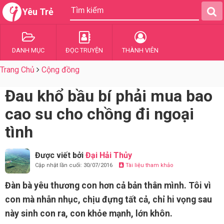
Yêu Trẻ
DANH MỤC
ĐỌC TRUYỆN
THÀNH VIÊN
Trang Chủ
Cộng đồng
Đau khổ bầu bí phải mua bao
cao su cho chồng đi ngoại
tình
Được viết bởi
Đại Hải Thủy
Cập nhật lần cuối: 30/07/2016
Tài liệu tham khảo
Đàn bà yêu thương con hơn cả bản thân mình. Tôi vì
con mà nhẫn nhục, chịu đựng tất cả, chỉ hi vọng sau
này sinh con ra, con khỏe mạnh, lớn khôn.