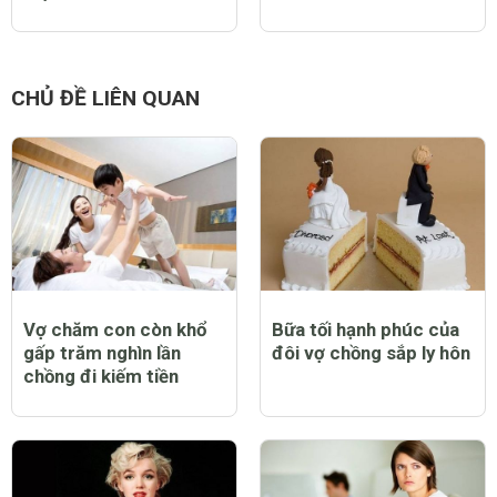
Ivy Moda - Thương hiệu
Bảo vệ sức khỏe trước
thời trang công sở số 1
COVID 19 theo khuyến
Việt Nam
cáo mới nhất của WHO
CHỦ ĐỀ LIÊN QUAN
Vợ chăm con còn khổ
Bữa tối hạnh phúc của
gấp trăm nghìn lần
đôi vợ chồng sắp ly hôn