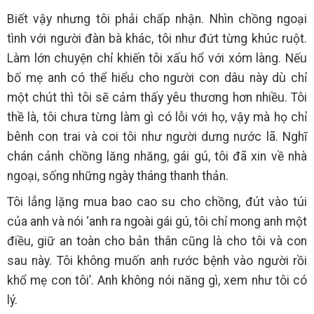
Biết vậy nhưng tôi phải chấp nhận. Nhìn chồng ngoại
tình với người đàn bà khác, tôi như đứt từng khúc ruột.
Làm lớn chuyện chỉ khiến tôi xấu hổ với xóm làng. Nếu
bố mẹ anh có thể hiểu cho người con dâu này dù chỉ
một chút thì tôi sẽ cảm thấy yêu thương hơn nhiều. Tôi
thề là, tôi chưa từng làm gì có lỗi với họ, vậy mà họ chỉ
bênh con trai và coi tôi như người dưng nước lã. Nghĩ
chán cảnh chồng lăng nhăng, gái gú, tôi đã xin về nhà
ngoại, sống những ngày tháng thanh thản.
Tôi lẳng lặng mua bao cao su cho chồng, đút vào túi
của anh và nói ‘anh ra ngoài gái gú, tôi chỉ mong anh một
điều, giữ an toàn cho bản thân cũng là cho tôi và con
sau này. Tôi không muốn anh rước bệnh vào người rồi
khổ mẹ con tôi’. Anh không nói năng gì, xem như tôi có
lý.