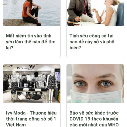
CHỦ ĐỀ NỔI BẬT
Mất niềm tin vào tình
Tình yêu công sở tại
yêu làm thế nào để tìm
sao dễ nảy nở và phổ
lại?
biến?