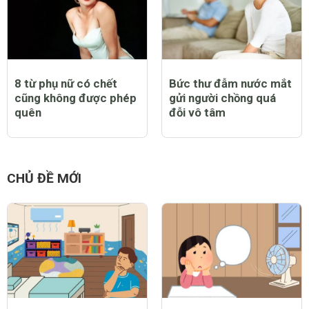
chồng đi kiếm tiền
8 từ phụ nữ có chết
Bức thư đẫm nước mắt
cũng không được phép
gửi người chồng quá
quên
đỗi vô tâm
CHỦ ĐỀ MỚI