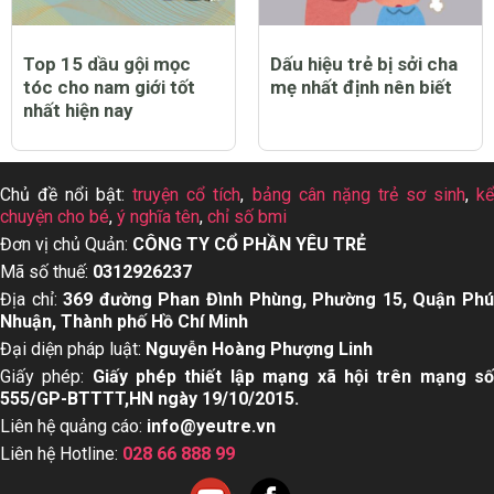
Top 15 dầu gội mọc
Dấu hiệu trẻ bị sởi cha
tóc cho nam giới tốt
mẹ nhất định nên biết
nhất hiện nay
Chủ đề nổi bật:
truyện cổ tích
,
bảng cân nặng trẻ sơ sinh
,
k
chuyện cho bé
,
ý nghĩa tên
,
chỉ số bmi
Đơn vị chủ Quản:
CÔNG TY CỔ PHẦN YÊU TRẺ
Mã số thuế:
0312926237
Địa chỉ:
369 đường Phan Đình Phùng, Phường 15, Quận Ph
Nhuận, Thành phố Hồ Chí Minh
Đại diện pháp luật:
Nguyễn Hoàng Phượng Linh