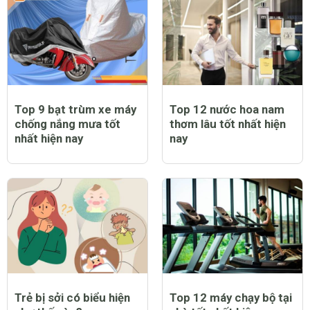
phòng sởi được không
không và lời giải đáp
và lưu ý dành cho cha
đầy bất ngờ
mẹ
Top 9 bạt trùm xe máy
Top 12 nước hoa nam
chống nắng mưa tốt
thơm lâu tốt nhất hiện
nhất hiện nay
nay