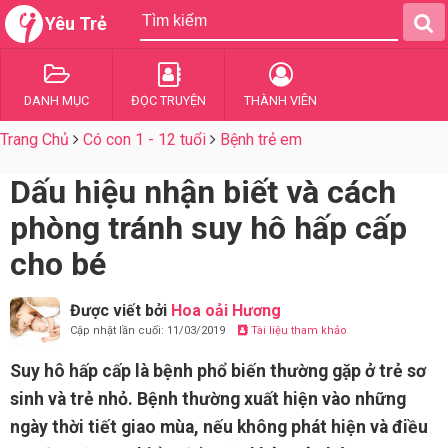
Yêu Trẻ
DANH MỤC
ĐỌC TRUYỆN
THÀNH VIÊN
Trang Chủ
Có con 1 - 12 tuổi
Bệnh trẻ em
Dấu hiệu nhận biết và cách
phòng tránh suy hô hấp cấp
cho bé
Được viết bởi
Hoa oải Hương
Cập nhật lần cuối: 11/03/2019
Tài liệu tham khảo
Suy hô hấp cấp là bệnh phổ biến thường gặp ở trẻ sơ
sinh và trẻ nhỏ. Bệnh thường xuất hiện vào những
ngày thời tiết giao mùa, nếu không phát hiện và điều