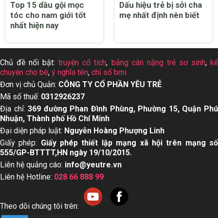
Top 15 dầu gội mọc
Dấu hiệu trẻ bị sởi cha
tóc cho nam giới tốt
mẹ nhất định nên biết
nhất hiện nay
Chủ đề nổi bật:
truyện cổ tích
,
bảng cân nặng trẻ sơ sinh
,
k
chuyện cho bé
,
ý nghĩa tên
,
chỉ số bmi
Đơn vị chủ Quản:
CÔNG TY CỔ PHẦN YÊU TRẺ
Mã số thuế:
0312926237
Địa chỉ:
369 đường Phan Đình Phùng, Phường 15, Quận Ph
Nhuận, Thành phố Hồ Chí Minh
Đại diện pháp luật:
Nguyễn Hoàng Phượng Linh
Giấy phép:
Giấy phép thiết lập mạng xã hội trên mạng s
555/GP-BTTTT,HN ngày 19/10/2015.
Liên hệ quảng cáo:
info@yeutre.vn
Liên hệ Hotline:
028 66 888 99
Theo dõi chúng tôi trên: