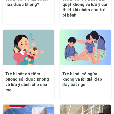
hòa được không?
quạt không và lưu ý cần
thiết khi chăm sóc trẻ
bị bệnh
Trẻ bị sốt có tiêm
Trẻ bị sởi có ngứa
phòng sởi được không
không và lời giải đáp
và lưu ý dành cho cha
đầy bất ngờ
mẹ