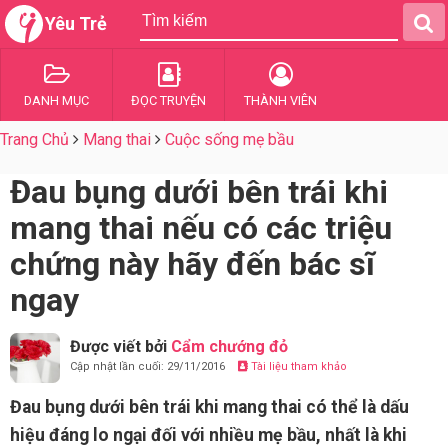
Yêu Trẻ
DANH MỤC
ĐỌC TRUYỆN
THÀNH VIÊN
Trang Chủ
Mang thai
Cuộc sống mẹ bầu
Đau bụng dưới bên trái khi
mang thai nếu có các triệu
chứng này hãy đến bác sĩ
ngay
Được viết bởi
Cẩm chướng đỏ
Cập nhật lần cuối: 29/11/2016
Tài liệu tham khảo
Đau bụng dưới bên trái khi mang thai có thể là dấu
hiệu đáng lo ngại đối với nhiều mẹ bầu, nhất là khi