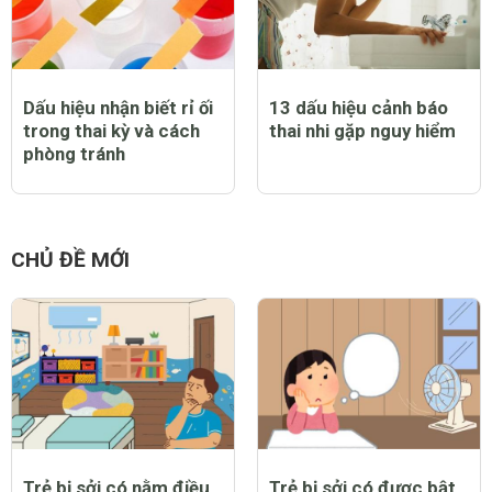
Dấu hiệu nhận biết rỉ ối
13 dấu hiệu cảnh báo
trong thai kỳ và cách
thai nhi gặp nguy hiểm
phòng tránh
CHỦ ĐỀ MỚI
Trẻ bị sởi có nằm điều
Trẻ bị sởi có được bật