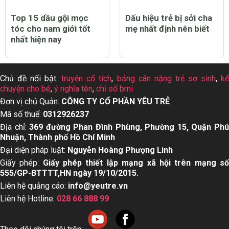
Top 15 dầu gội mọc
Dấu hiệu trẻ bị sởi cha
tóc cho nam giới tốt
mẹ nhất định nên biết
nhất hiện nay
Chủ đề nổi bật:
truyện cổ tích
,
bảng cân nặng trẻ sơ sinh
,
k
chuyện cho bé
,
ý nghĩa tên
,
chỉ số bmi
Đơn vị chủ Quản:
CÔNG TY CỔ PHẦN YÊU TRẺ
Mã số thuế:
0312926237
Địa chỉ:
369 đường Phan Đình Phùng, Phường 15, Quận Ph
Nhuận, Thành phố Hồ Chí Minh
Đại diện pháp luật:
Nguyễn Hoàng Phượng Linh
Giấy phép:
Giấy phép thiết lập mạng xã hội trên mạng s
555/GP-BTTTT,HN ngày 19/10/2015.
Liên hệ quảng cáo:
info@yeutre.vn
Liên hệ Hotline:
028 66 888 99