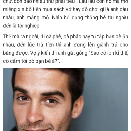
chứ, còn bao nhiêu thứ phải tiêu”. Lâu lâu con nó mà mở
miệng xin bố tiền mua sách vở hay đồ chơi gì là anh càu
nhàu, anh mắng mỏ. Nhìn bộ dạng thằng bé tiu nghỉu
đến là tội nghiệp.
Thế mà ra ngoài, đi cà phê, cà pháo hay tụ tập bạn bè ăn
nhậu, đến lúc trả tiền thì anh đứng lên giành trả cho
bằng được. Vợ ý kiến thì anh gắt gỏng “Sao cô ích kỉ thế,
cô cấm tôi có bạn bè à?”.