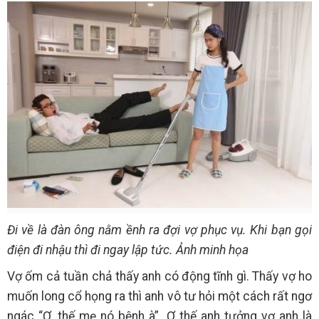
Đi về là đàn ông nằm ềnh ra đợi vợ phục vụ. Khi bạn gọi
điện đi nhậu thì đi ngay lập tức. Ảnh minh họa
Vợ ốm cả tuần chả thấy anh có động tĩnh gì. Thấy vợ ho
muốn long cổ họng ra thì anh vô tư hỏi một cách rất ngơ
ngác “Ơ, thế mẹ nó bệnh à”. Ơ thế anh tưởng vợ anh là