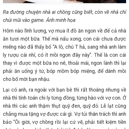
Ra đường chuyện nhà ai chồng cũng biết, còn về nhà chỉ
chúi mũi vào game. Ảnh minh họa
Hôm nào lĩnh lương, vợ mua ít đồ ăn ngon về để cả nhà
ăn tươi một bữa. Thế mà nấu xong, con cái chưa được
miếng nào đã thấy bố “A lô, chú T hả, sang nhà anh làm
ly rượu cái nhỉ, có ít mồi ngon đây này”. Thế là con cái
thay vì được một bữa no nê, thoải mái, ngon lành thì lại
phải ăn uống ý tứ, bóp mồm bóp miệng, để dành mồi
cho bố mời bạn nhậu.
Lại có anh, ra ngoài với bạn bè thì rất thoáng nhưng về
nhà thì tính toán chi ly từng đồng, từng hào với vợ con. Ở
nhà thì các anh thậm thụt quỹ đen, quỹ đỏ. Lễ lạt cũng
chẳng mua tặng vợ được cái gì. Vợ tủi thân trách thì anh
bảo “Ôi giời, vợ chồng rồi lại cứ vẽ, phải tiết kiệm tiền