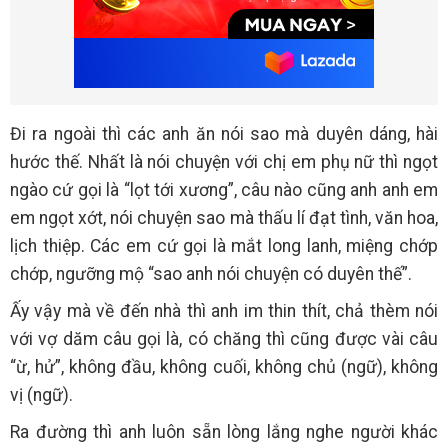
Đi ra ngoài thì các anh ăn nói sao mà duyên dáng, hài
hước thế. Nhất là nói chuyện với chị em phụ nữ thì ngọt
ngào cứ gọi là “lọt tới xương”, câu nào cũng anh anh em
em ngọt xớt, nói chuyện sao mà thấu lí đạt tình, văn hoa,
lịch thiệp. Các em cứ gọi là mắt long lanh, miệng chớp
chớp, ngưỡng mộ “sao anh nói chuyện có duyên thế”.
Ấy vậy mà về đến nhà thì anh im thin thít, chả thèm nói
với vợ dăm câu gọi là, có chăng thì cũng được vài câu
“ừ, hử”, không đầu, không cuối, không chủ (ngữ), không
vị (ngữ).
Ra đường thì anh luôn sẵn lòng lắng nghe người khác