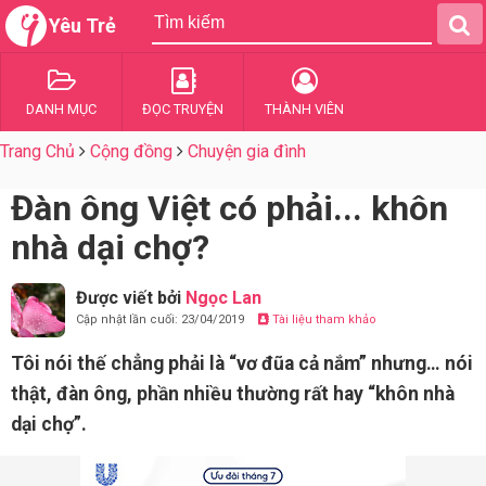
Yêu Trẻ
DANH MỤC
ĐỌC TRUYỆN
THÀNH VIÊN
Trang Chủ
Cộng đồng
Chuyện gia đình
Đàn ông Việt có phải... khôn
nhà dại chợ?
Được viết bởi
Ngọc Lan
Cập nhật lần cuối: 23/04/2019
Tài liệu tham khảo
Tôi nói thế chẳng phải là “vơ đũa cả nắm” nhưng… nói
thật, đàn ông, phần nhiều thường rất hay “khôn nhà
dại chợ”.