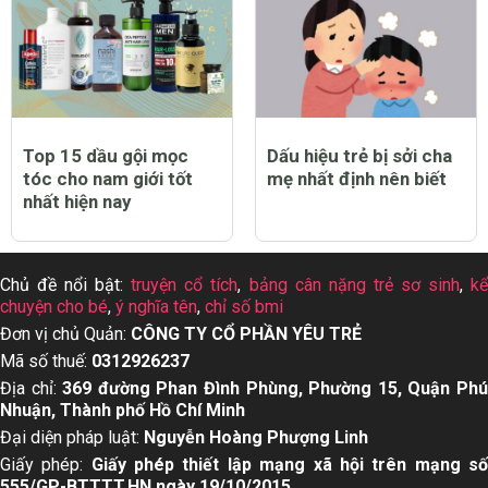
Top 15 dầu gội mọc
Dấu hiệu trẻ bị sởi cha
tóc cho nam giới tốt
mẹ nhất định nên biết
nhất hiện nay
Chủ đề nổi bật:
truyện cổ tích
,
bảng cân nặng trẻ sơ sinh
,
k
chuyện cho bé
,
ý nghĩa tên
,
chỉ số bmi
Đơn vị chủ Quản:
CÔNG TY CỔ PHẦN YÊU TRẺ
Mã số thuế:
0312926237
Địa chỉ:
369 đường Phan Đình Phùng, Phường 15, Quận Ph
Nhuận, Thành phố Hồ Chí Minh
Đại diện pháp luật:
Nguyễn Hoàng Phượng Linh
Giấy phép:
Giấy phép thiết lập mạng xã hội trên mạng s
555/GP-BTTTT,HN ngày 19/10/2015.