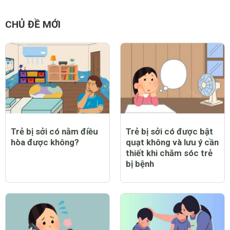
CHỦ ĐỀ MỚI
Trẻ bị sởi có nằm điều
Trẻ bị sởi có được bật
hòa được không?
quạt không và lưu ý cần
thiết khi chăm sóc trẻ
bị bệnh