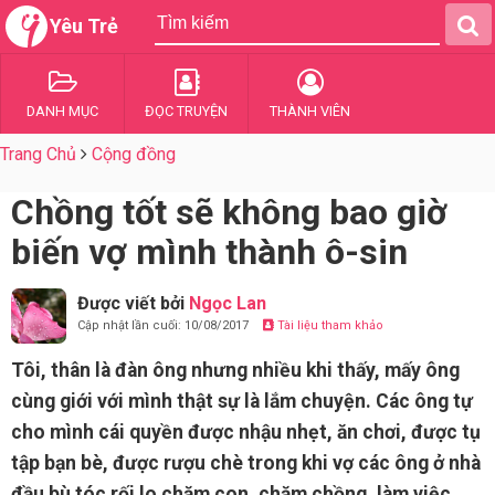
Yêu Trẻ
DANH MỤC
ĐỌC TRUYỆN
THÀNH VIÊN
Trang Chủ
Cộng đồng
Chồng tốt sẽ không bao giờ
biến vợ mình thành ô-sin
Được viết bởi
Ngọc Lan
Cập nhật lần cuối: 10/08/2017
Tài liệu tham khảo
Tôi, thân là đàn ông nhưng nhiều khi thấy, mấy ông
cùng giới với mình thật sự là lắm chuyện. Các ông tự
cho mình cái quyền được nhậu nhẹt, ăn chơi, được tụ
tập bạn bè, được rượu chè trong khi vợ các ông ở nhà
đầu bù tóc rối lo chăm con, chăm chồng, làm việc