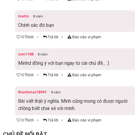
metin
8 năm
Chính xác đó bạn
0 Thích
Trả lời
Báo cáo vi phạm
son1188
8 năm
Minhd đồng ý với bạn ngay từ cái chủ đề... :)
0 Thích
Trả lời
Báo cáo vi phạm
thanhmai18991
8 năm
Bài viết thật ý nghĩa. Mình cũng mong có được người
chồng biết chia sẻ với mình.
0 Thích
Trả lời
Báo cáo vi phạm
CHỦ ĐỀ NỔI BẬT