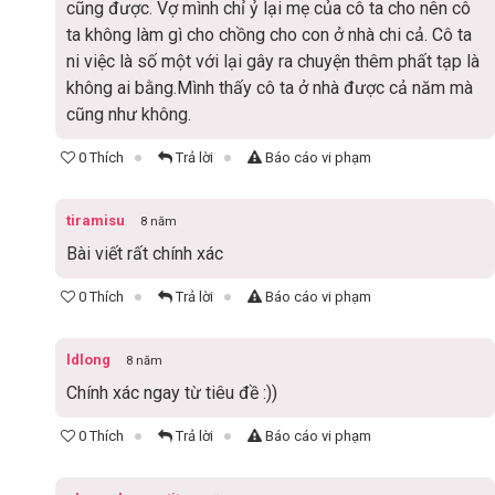
cũng được. Vợ mình chỉ ỷ lại mẹ của cô ta cho nên cô
ta không làm gì cho chồng cho con ở nhà chi cả. Cô ta
ni việc là số một với lại gây ra chuyện thêm phất tạp là
không ai bằng.Mình thấy cô ta ở nhà được cả năm mà
cũng như không.
0 Thích
Trả lời
Báo cáo vi phạm
tiramisu
8 năm
Bài viết rất chính xác
0 Thích
Trả lời
Báo cáo vi phạm
ldlong
8 năm
Chính xác ngay từ tiêu đề :))
0 Thích
Trả lời
Báo cáo vi phạm