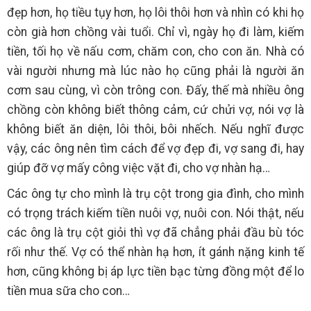
đẹp hơn, họ tiều tụy hơn, họ lôi thôi hơn và nhìn có khi họ
còn già hơn chồng vài tuổi. Chỉ vì, ngày họ đi làm, kiếm
tiền, tối họ về nấu cơm, chăm con, cho con ăn. Nhà có
vài người nhưng mà lúc nào họ cũng phải là người ăn
cơm sau cùng, vì còn trông con. Đấy, thế mà nhiều ông
chồng còn không biết thông cảm, cứ chửi vợ, nói vợ là
không biết ăn diện, lôi thôi, bôi nhếch. Nếu nghĩ được
vậy, các ông nên tìm cách để vợ đẹp đi, vợ sang đi, hay
giúp đỡ vợ mấy công việc vặt đi, cho vợ nhàn hạ…
Các ông tự cho mình là trụ cột trong gia đình, cho mình
có trọng trách kiếm tiền nuôi vợ, nuôi con. Nói thật, nếu
các ông là trụ cột giỏi thì vợ đã chẳng phải đầu bù tóc
rối như thế. Vợ có thể nhàn hạ hơn, ít gánh nặng kinh tế
hơn, cũng không bị áp lực tiền bạc từng đồng một để lo
tiền mua sữa cho con…