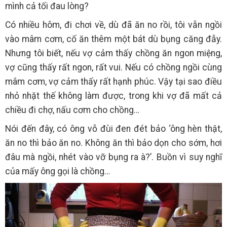
mình cả tối đau lòng?
Có nhiều hôm, đi chơi về, dù đã ăn no rồi, tôi vẫn ngồi
vào mâm cơm, cố ăn thêm một bát dù bụng căng đẫy.
Nhưng tôi biết, nếu vợ cảm thấy chồng ăn ngon miệng,
vợ cũng thấy rất ngon, rất vui. Nếu có chồng ngồi cùng
mâm cơm, vợ cảm thấy rất hạnh phúc. Vậy tại sao điều
nhỏ nhặt thế không làm được, trong khi vợ đã mất cả
chiều đi chợ, nấu cơm cho chồng…
Nói đến đây, có ông vỗ đùi đen đét bảo ‘ông hèn thật,
ăn no thì bảo ăn no. Không ăn thì bảo dọn cho sớm, hơi
đâu mà ngồi, nhét vào vỡ bụng ra à?’. Buồn vì suy nghĩ
của mấy ông gọi là chồng…