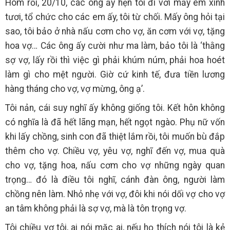
Hôm rồi, 20/10, các ông ấy hẹn tôi đi với mấy em xinh
tươi, tổ chức cho các em ấy, tôi từ chối. Mấy ông hỏi tại
sao, tôi bảo ở nhà nấu cơm cho vợ, ăn cơm với vợ, tặng
hoa vợ… Các ông ấy cười như ma làm, bảo tôi là ‘thằng
sợ vợ, lấy rồi thì việc gì phải khúm núm, phải hoa hoét
làm gì cho mệt người. Giờ cứ kinh tế, đưa tiền lương
hàng tháng cho vợ, vợ mừng, ông ạ’.
Tôi nản, cái suy nghĩ ấy không giống tôi. Kết hôn không
có nghĩa là đã hết lãng mạn, hết ngọt ngào. Phụ nữ vốn
khi lấy chồng, sinh con đã thiệt lắm rồi, tôi muốn bù đắp
thêm cho vợ. Chiều vợ, yêu vợ, nghĩ đến vợ, mua quà
cho vợ, tặng hoa, nấu cơm cho vợ những ngày quan
trọng… đó là điều tôi nghĩ, cánh đàn ông, người làm
chồng nên làm. Nhỏ nhẹ với vợ, đôi khi nói dối vợ cho vợ
an tâm không phải là sợ vợ, mà là tôn trọng vợ.
Tôi chiều vợ tôi, ai nói mặc ai, nếu họ thích nói tôi là kẻ