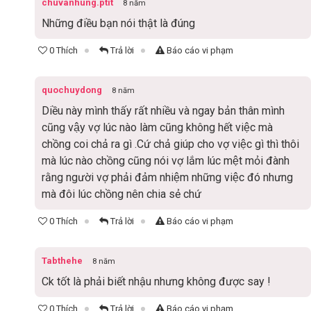
chuvanhung.ptit
8 năm
Những điều bạn nói thật là đúng
0 Thích
Trả lời
Báo cáo vi phạm
quochuydong
8 năm
Diều này mình thấy rất nhiều và ngay bản thân mình
cũng vậy vợ lúc nào làm cũng không hết việc mà
chồng coi chả ra gì .Cứ chả giúp cho vợ việc gì thì thôi
mà lúc nào chồng cũng nói vợ lắm lúc mệt mỏi đành
rằng người vợ phải đảm nhiệm những việc đó nhưng
mà đôi lúc chồng nên chia sẻ chứ
0 Thích
Trả lời
Báo cáo vi phạm
Tabthehe
8 năm
Ck tốt là phải biết nhậu nhưng không được say !
0 Thích
Trả lời
Báo cáo vi phạm