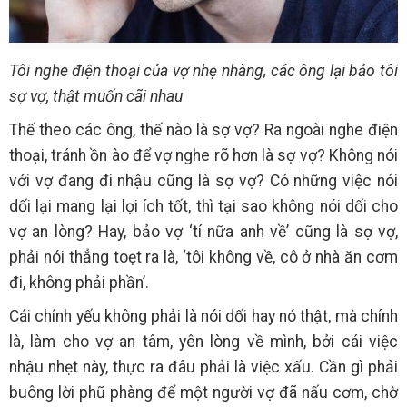
Tôi nghe điện thoại của vợ nhẹ nhàng, các ông lại bảo tôi
sợ vợ, thật muốn cãi nhau
Thế theo các ông, thế nào là sợ vợ? Ra ngoài nghe điện
thoại, tránh ồn ào để vợ nghe rõ hơn là sợ vợ? Không nói
với vợ đang đi nhậu cũng là sợ vợ? Có những việc nói
dối lại mang lại lợi ích tốt, thì tại sao không nói dối cho
vợ an lòng? Hay, bảo vợ ‘tí nữa anh về’ cũng là sợ vợ,
phải nói thẳng toẹt ra là, ‘tôi không về, cô ở nhà ăn cơm
đi, không phải phần’.
Cái chính yếu không phải là nói dối hay nó thật, mà chính
là, làm cho vợ an tâm, yên lòng về mình, bởi cái việc
nhậu nhẹt này, thực ra đâu phải là việc xấu. Cần gì phải
buông lời phũ phàng để một người vợ đã nấu cơm, chờ