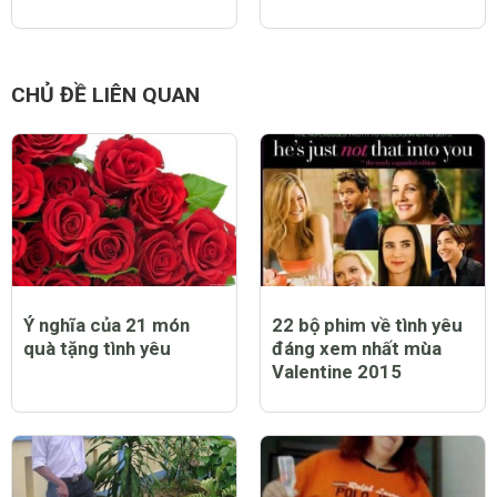
Thời tiết Tết nguyên
Những phong tục Giáng
đán 2020 miền Bắc,
sinh kỳ lạ nhất thế giới
Trung, Nam và khu vực
biển Đông
CHỦ ĐỀ LIÊN QUAN
Ý nghĩa của 21 món
22 bộ phim về tình yêu
quà tặng tình yêu
đáng xem nhất mùa
Valentine 2015