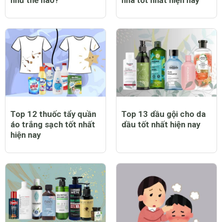
Trẻ bị sởi có biểu hiện
Top 12 máy chạy bộ tại
như thế nào?
nhà tốt nhất hiện nay
Top 12 thuốc tẩy quần
Top 13 dầu gội cho da
áo trắng sạch tốt nhất
dầu tốt nhất hiện nay
hiện nay