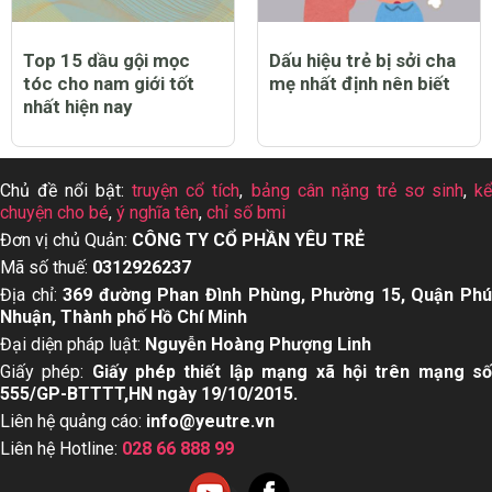
Top 15 dầu gội mọc
Dấu hiệu trẻ bị sởi cha
tóc cho nam giới tốt
mẹ nhất định nên biết
nhất hiện nay
Chủ đề nổi bật:
truyện cổ tích
,
bảng cân nặng trẻ sơ sinh
,
k
chuyện cho bé
,
ý nghĩa tên
,
chỉ số bmi
Đơn vị chủ Quản:
CÔNG TY CỔ PHẦN YÊU TRẺ
Mã số thuế:
0312926237
Địa chỉ:
369 đường Phan Đình Phùng, Phường 15, Quận Ph
Nhuận, Thành phố Hồ Chí Minh
Đại diện pháp luật:
Nguyễn Hoàng Phượng Linh
Giấy phép:
Giấy phép thiết lập mạng xã hội trên mạng s