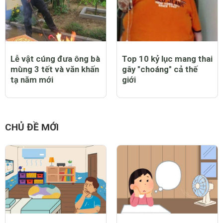
Lễ vật cúng đưa ông bà
Top 10 kỷ lục mang thai
mùng 3 tết và văn khấn
gây "choáng" cả thế
tạ năm mới
giới
CHỦ ĐỀ MỚI