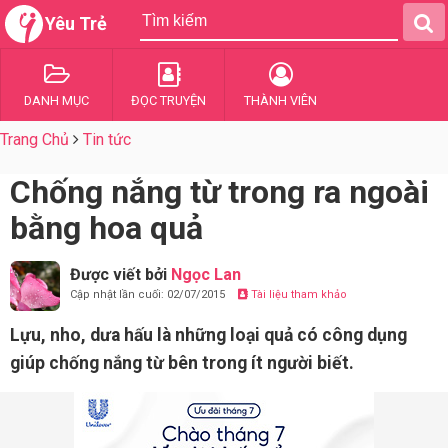
Yêu Trẻ
DANH MỤC
ĐỌC TRUYỆN
THÀNH VIÊN
Trang Chủ
Tin tức
Chống nắng từ trong ra ngoài
bằng hoa quả
Được viết bởi
Ngọc Lan
Cập nhật lần cuối: 02/07/2015
Tài liệu tham khảo
Lựu, nho, dưa hấu là những loại quả có công dụng
giúp chống nắng từ bên trong ít người biết.