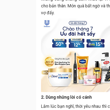
cho bản thân. Món quà bất ngờ và th
vợ đấy.
2. Dùng những lời có cánh
Lắm lúc bạn nghĩ, thời yêu nhau thì 