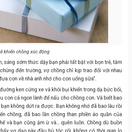
sẽ khiến chồng xúc động
h, sáng sớm thức dậy bạn phải tất bật với bọn trẻ, tắm
húng đến trường, vợ chồng chỉ kịp trao đổi với nhau
 đưa con về nhà anh nhớ cho con uống sữa”.
 đường ken cứng xe và khói bụi khiến trong dạ bức bối,
u con cá ngon lành để nấu cho chồng con. Và biết bao
 bạn không dứt ra được. Bạn không nhớ đã bao lâu rồi
ến chồng, đã bao lần chồng than phiền áo quần của
 thế và bạn cũng ậm ừ và… quên luôn. Chồng dù buồn
hấy vợ dạo này đầu bù tóc rối, không có thời gian lo