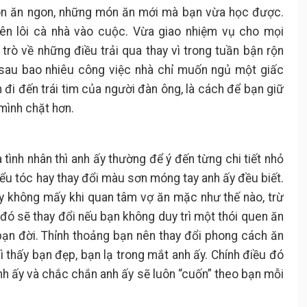
ón ăn ngon, những món ăn mới mà bạn vừa học được.
ên lôi cà nhà vào cuộc. Vừa giao nhiệm vụ cho mọi
trò về những điều trải qua thay vì trong tuần bận rộn
, sau bao nhiêu công việc nhà chỉ muốn ngủ một giấc
 đi đến trái tim của người đàn ông, là cách để bạn giữ
mình chặt hơn.
à tình nhân thì anh ấy thường để ý đến từng chi tiết nhỏ
iểu tóc hay thay đổi màu sơn móng tay anh ấy đều biết.
ấy không mấy khi quan tâm vợ ăn mặc như thế nào, trừ
 đó sẽ thay đổi nếu bạn không duy trì một thói quen ăn
ạn đời. Thỉnh thoảng bạn nên thay đổi phong cách ăn
 thấy bạn đẹp, bạn lạ trong mắt anh ấy. Chính điều đó
h ấy và chắc chắn anh ấy sẽ luôn “cuốn” theo bạn mỗi