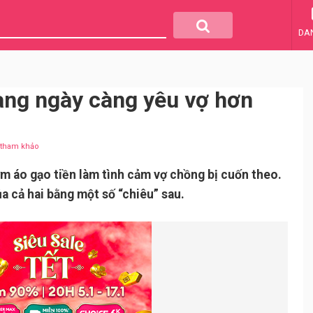
DA
àng ngày càng yêu vợ hơn
u tham khảo
ơm áo gạo tiền làm tình cảm vợ chồng bị cuốn theo.
a cả hai bằng một số “chiêu” sau.