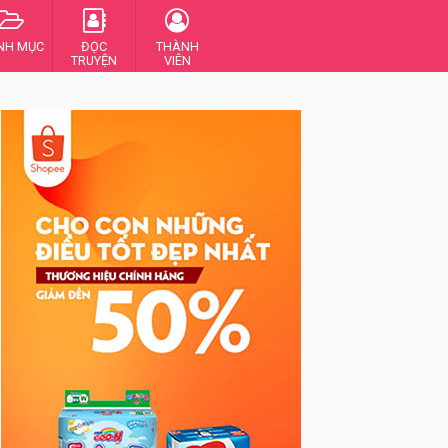
NH MỤC
ĐỌC
THÀNH
TRUYỆN
VIÊN