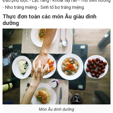
Đậu phụ luộc - Lạc rang - Khoai tây rán - Thịt xiên nướng
- Nho tráng miệng - Sinh tố bơ tráng miệng.
Thực đơn toàn các món Âu giàu dinh
dưỡng
Món Âu dinh dưỡng