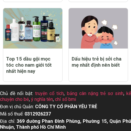
Top 15 dầu gội mọc
Dấu hiệu trẻ bị sởi cha
tóc cho nam giới tốt
mẹ nhất định nên biết
nhất hiện nay
Chủ đề nổi bật:
truyện cổ tích
,
bảng cân nặng trẻ sơ sinh
,
k
chuyện cho bé
,
ý nghĩa tên
,
chỉ số bmi
Đơn vị chủ Quản:
CÔNG TY CỔ PHẦN YÊU TRẺ
Mã số thuế:
0312926237
Địa chỉ:
369 đường Phan Đình Phùng, Phường 15, Quận Ph
Nhuận, Thành phố Hồ Chí Minh