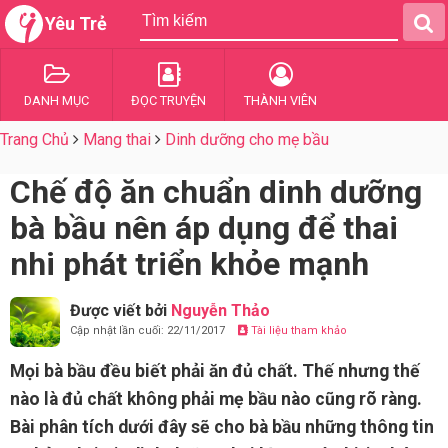
Yêu Trẻ
DANH MỤC
ĐỌC TRUYỆN
THÀNH VIÊN
Trang Chủ
Mang thai
Dinh dưỡng cho mẹ bầu
Chế độ ăn chuẩn dinh dưỡng
bà bầu nên áp dụng để thai
nhi phát triển khỏe mạnh
Được viết bởi
Nguyễn Thảo
Cập nhật lần cuối: 22/11/2017
Tài liệu tham khảo
Mọi bà bầu đều biết phải ăn đủ chất. Thế nhưng thế
nào là đủ chất không phải mẹ bầu nào cũng rõ ràng.
Bài phân tích dưới đây sẽ cho bà bầu những thông tin