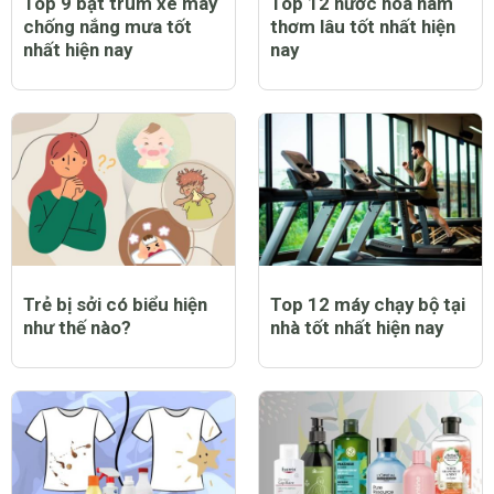
Top 9 bạt trùm xe máy
Top 12 nước hoa nam
chống nắng mưa tốt
thơm lâu tốt nhất hiện
nhất hiện nay
nay
Trẻ bị sởi có biểu hiện
Top 12 máy chạy bộ tại
như thế nào?
nhà tốt nhất hiện nay