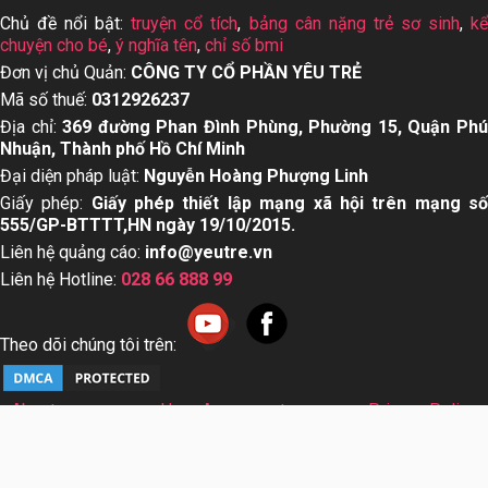
Chủ đề nổi bật:
truyện cổ tích
,
bảng cân nặng trẻ sơ sinh
,
k
chuyện cho bé
,
ý nghĩa tên
,
chỉ số bmi
Đơn vị chủ Quản:
CÔNG TY CỔ PHẦN YÊU TRẺ
Mã số thuế:
0312926237
Địa chỉ:
369 đường Phan Đình Phùng, Phường 15, Quận Ph
Nhuận, Thành phố Hồ Chí Minh
Đại diện pháp luật:
Nguyễn Hoàng Phượng Linh
Giấy phép:
Giấy phép thiết lập mạng xã hội trên mạng s
555/GP-BTTTT,HN ngày 19/10/2015.
Liên hệ quảng cáo:
info@yeutre.vn
Liên hệ Hotline:
028 66 888 99
Theo dõi chúng tôi trên:
About us
User Agreement
Privacy Policy
Sơ đồ trang web
© Copyright 2014 Yeutre.vn, all rights reserved. Chuyên
trang mạng xã hội Mẹ & Bé uy tín hàng đầu Việt Nam. Với nội