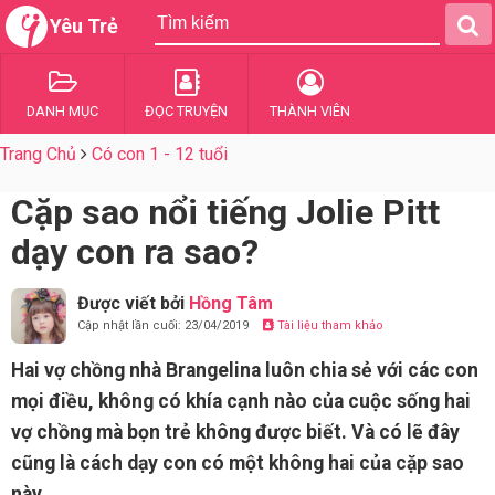
Yêu Trẻ
DANH MỤC
ĐỌC TRUYỆN
THÀNH VIÊN
Trang Chủ
Có con 1 - 12 tuổi
Cặp sao nổi tiếng Jolie Pitt
dạy con ra sao?
Được viết bởi
Hồng Tâm
Cập nhật lần cuối: 23/04/2019
Tài liệu tham khảo
Hai vợ chồng nhà Brangelina luôn chia sẻ với các con
mọi điều, không có khía cạnh nào của cuộc sống hai
vợ chồng mà bọn trẻ không được biết. Và có lẽ đây
cũng là cách dạy con có một không hai của cặp sao
này.