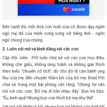
Bên cạnh đó, mỗi đứa con nuôi của cô được dạy ngôn
ngữ mẹ đẻ của mình song song với tiếng Anh - ngôn
ngữ chung của chúng.
2. Luôn cởi mở và bình đẳng với các con
Cặp đôi Jolie - Pitt luôn chia sẻ với các con mọi điều,
không che giấu, không lảng tránh và không giải thích
theo kiểu “chuyện cổ tích”, dù cho đó là căn bệnh ung
thư của mẹ đến chuyện thầm kín của bố mẹ. Brad Pitt
chia sẻ trong một bài phỏng vấn rằng: “Chúng tôi vẫn
nói với các con: ‘Bố mẹ đi hôn nhau đây’. Bọn trẻ bảo:
“Êu, kinh quá! Nhưng bọn con thích bố mẹ như thế”.
Cởi mở tất nhiên là tốt, nhưng bọn trẻ không cần biết tất