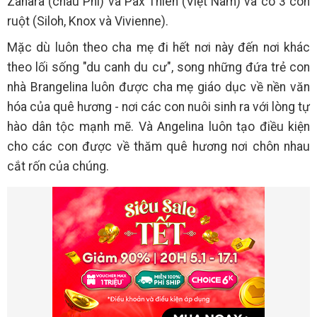
Zahara (châu Phi) và Pax Thiên (Việt Nam) và có 3 con
ruột (Siloh, Knox và Vivienne).
Mặc dù luôn theo cha mẹ đi hết nơi này đến nơi khác
theo lối sống "du canh du cư", song những đứa trẻ con
nhà Brangelina luôn được cha mẹ giáo dục về nền văn
hóa của quê hương - nơi các con nuôi sinh ra với lòng tự
hào dân tộc mạnh mẽ. Và Angelina luôn tạo điều kiện
cho các con được về thăm quê hương nơi chôn nhau
cắt rốn của chúng.