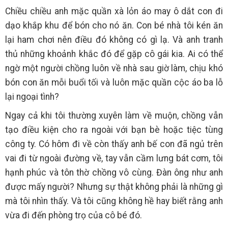
Chiều chiều anh mặc quần xà lỏn áo may ô dắt con đi
dạo khắp khu để bón cho nó ăn. Con bé nhà tôi kén ăn
lại ham chơi nên điều đó không có gì lạ. Và anh tranh
thủ những khoảnh khắc đó để gặp cô gái kia. Ai có thể
ngờ một người chồng luôn về nhà sau giờ làm, chịu khó
bón con ăn mỗi buổi tối và luôn mặc quần cộc áo ba lỗ
lại ngoại tình?
Ngay cả khi tôi thường xuyên làm về muộn, chồng vẫn
tạo điều kiện cho ra ngoài với bạn bè hoặc tiệc tùng
công ty. Có hôm đi về còn thấy anh bế con đã ngủ trên
vai đi từ ngoài đường về, tay vẫn cầm lưng bát cơm, tôi
hạnh phúc và tôn thờ chồng vô cùng. Đàn ông như anh
được mấy người? Nhưng sự thật không phải là những gì
mà tôi nhìn thấy. Và tôi cũng không hề hay biết rằng anh
vừa đi đến phòng trọ của cô bé đó.