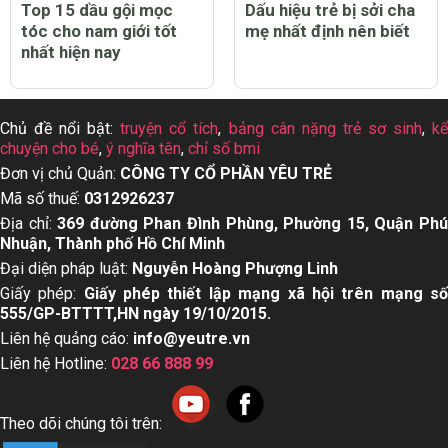
Top 15 dầu gội mọc
Dấu hiệu trẻ bị sởi cha
tóc cho nam giới tốt
mẹ nhất định nên biết
nhất hiện nay
Chủ đề nổi bật:
truyện cổ tích
,
bảng cân nặng trẻ sơ sinh
,
k
chuyện cho bé
,
ý nghĩa tên
,
chỉ số bmi
Đơn vị chủ Quản:
CÔNG TY CỔ PHẦN YÊU TRẺ
Mã số thuế:
0312926237
Địa chỉ:
369 đường Phan Đình Phùng, Phường 15, Quận Ph
Nhuận, Thành phố Hồ Chí Minh
Đại diện pháp luật:
Nguyễn Hoàng Phượng Linh
Giấy phép:
Giấy phép thiết lập mạng xã hội trên mạng s
555/GP-BTTTT,HN ngày 19/10/2015.
Liên hệ quảng cáo:
info@yeutre.vn
Liên hệ Hotline:
028 66 888 99
Theo dõi chúng tôi trên: