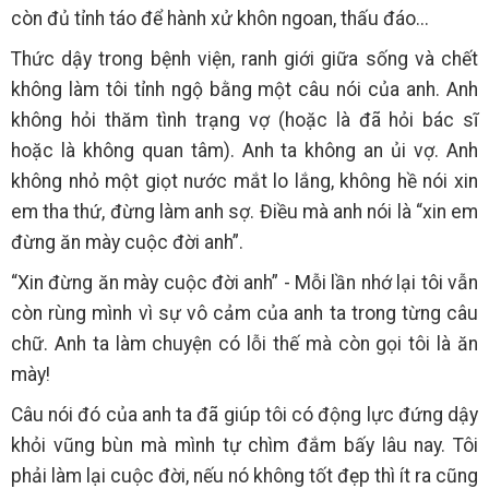
còn đủ tỉnh táo để hành xử khôn ngoan, thấu đáo...
Thức dậy trong bệnh viện, ranh giới giữa sống và chết
không làm tôi tỉnh ngộ bằng một câu nói của anh. Anh
không hỏi thăm tình trạng vợ (hoặc là đã hỏi bác sĩ
hoặc là không quan tâm). Anh ta không an ủi vợ. Anh
không nhỏ một giọt nước mắt lo lắng, không hề nói xin
em tha thứ, đừng làm anh sợ. Điều mà anh nói là “xin em
đừng ăn mày cuộc đời anh”.
“Xin đừng ăn mày cuộc đời anh” - Mỗi lần nhớ lại tôi vẫn
còn rùng mình vì sự vô cảm của anh ta trong từng câu
chữ. Anh ta làm chuyện có lỗi thế mà còn gọi tôi là ăn
mày!
Câu nói đó của anh ta đã giúp tôi có động lực đứng dậy
khỏi vũng bùn mà mình tự chìm đắm bấy lâu nay. Tôi
phải làm lại cuộc đời, nếu nó không tốt đẹp thì ít ra cũng