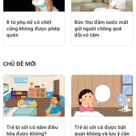
8 từ phụ nữ có chết
Bức thư đẫm nước mắt
cũng không được phép
gửi người chồng quá
quên
đỗi vô tâm
CHỦ ĐỀ MỚI
Trẻ bị sởi có nằm điều
Trẻ bị sởi có được bật
hòa được không?
quạt không và lưu ý cần