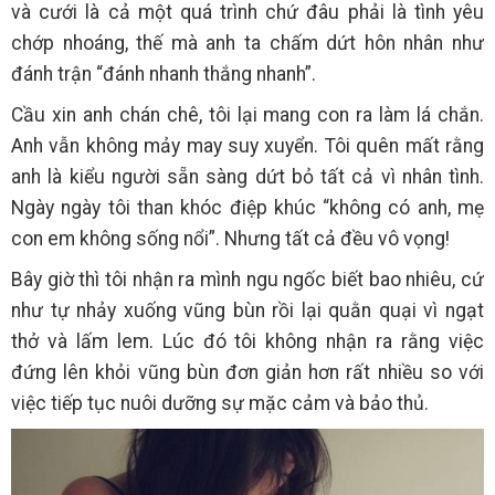
và cưới là cả một quá trình chứ đâu phải là tình yêu
chớp nhoáng, thế mà anh ta chấm dứt hôn nhân như
đánh trận “đánh nhanh thắng nhanh”.
Cầu xin anh chán chê, tôi lại mang con ra làm lá chắn.
Anh vẫn không mảy may suy xuyển. Tôi quên mất rằng
anh là kiểu người sẵn sàng dứt bỏ tất cả vì nhân tình.
Ngày ngày tôi than khóc điệp khúc “không có anh, mẹ
con em không sống nổi”. Nhưng tất cả đều vô vọng!
Bây giờ thì tôi nhận ra mình ngu ngốc biết bao nhiêu, cứ
như tự nhảy xuống vũng bùn rồi lại quằn quại vì ngạt
thở và lấm lem. Lúc đó tôi không nhận ra rằng việc
đứng lên khỏi vũng bùn đơn giản hơn rất nhiều so với
việc tiếp tục nuôi dưỡng sự mặc cảm và bảo thủ.