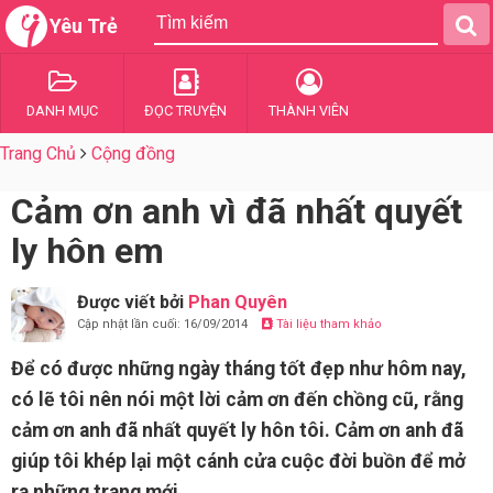
Yêu Trẻ
DANH MỤC
ĐỌC TRUYỆN
THÀNH VIÊN
Trang Chủ
Cộng đồng
Cảm ơn anh vì đã nhất quyết
ly hôn em
Được viết bởi
Phan Quyên
Cập nhật lần cuối: 16/09/2014
Tài liệu tham khảo
Để có được những ngày tháng tốt đẹp như hôm nay,
có lẽ tôi nên nói một lời cảm ơn đến chồng cũ, rằng
cảm ơn anh đã nhất quyết ly hôn tôi. Cảm ơn anh đã
giúp tôi khép lại một cánh cửa cuộc đời buồn để mở
ra những trang mới.