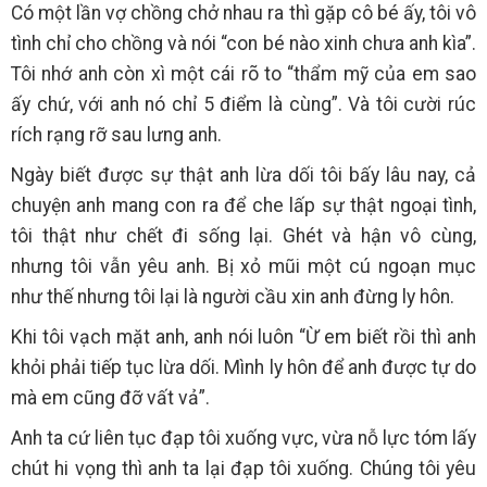
Có một lần vợ chồng chở nhau ra thì gặp cô bé ấy, tôi vô
tình chỉ cho chồng và nói “con bé nào xinh chưa anh kìa”.
Tôi nhớ anh còn xì một cái rõ to “thẩm mỹ của em sao
ấy chứ, với anh nó chỉ 5 điểm là cùng”. Và tôi cười rúc
rích rạng rỡ sau lưng anh.
Ngày biết được sự thật anh lừa dối tôi bấy lâu nay, cả
chuyện anh mang con ra để che lấp sự thật ngoại tình,
tôi thật như chết đi sống lại. Ghét và hận vô cùng,
nhưng tôi vẫn yêu anh. Bị xỏ mũi một cú ngoạn mục
như thế nhưng tôi lại là người cầu xin anh đừng ly hôn.
Khi tôi vạch mặt anh, anh nói luôn “Ừ em biết rồi thì anh
khỏi phải tiếp tục lừa dối. Mình ly hôn để anh được tự do
mà em cũng đỡ vất vả”.
Anh ta cứ liên tục đạp tôi xuống vực, vừa nỗ lực tóm lấy
chút hi vọng thì anh ta lại đạp tôi xuống. Chúng tôi yêu